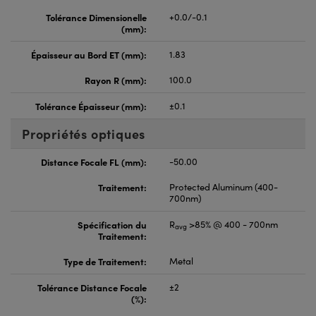
Tolérance Dimensionelle
+0.0/-0.1
(mm):
Épaisseur au Bord ET (mm):
1.83
Rayon R (mm):
100.0
Tolérance Épaisseur (mm):
±0.1
Propriétés optiques
Distance Focale FL (mm):
-50.00
Traitement:
Protected Aluminum (400-
700nm)
Spécification du
R
>85% @ 400 - 700nm
avg
Traitement:
Type de Traitement:
Metal
Tolérance Distance Focale
±2
(%):