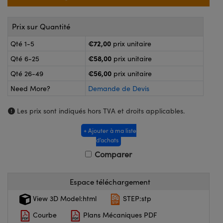
®
s Optiques Lightpath
nalogiques
Rélai ou Coupleurs
on Labs™
Prix sur Quantité
ireWire
€72,00
Qté 1-5
prix unitaire
s de Poche ou à Mesure Directe
€58,00
Qté 6-25
prix unitaire
'Imagerie
rs
€56,00
Qté 26-49
prix unitaire
roduits : Caméras
Need More?
Demande de Devis
roduits : Microscopie
ics
Les prix sont indiqués hors TVA et droits applicables.
+ Ajouter à ma liste
n Gratings™
d’achats
Comparer
ax
s Optiques de SCHOTT
Espace téléchargement
View 3D Model:html
STEP:stp
Courbe
Plans Mécaniques PDF
Innovations