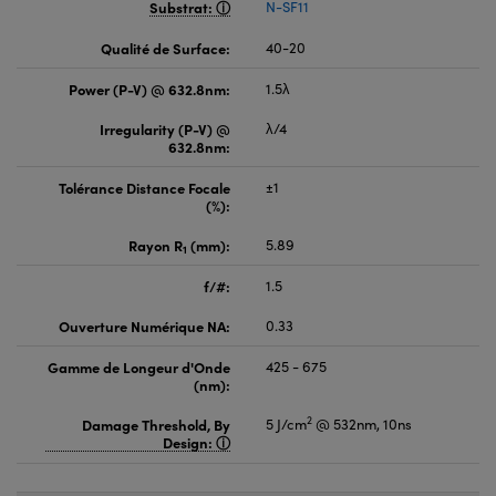
Substrat:
N-SF11
Qualité de Surface:
40-20
Power (P-V) @ 632.8nm:
1.5λ
Irregularity (P-V) @
λ/4
632.8nm:
Tolérance Distance Focale
±1
(%):
Rayon R
(mm):
5.89
1
f/#:
1.5
Ouverture Numérique NA:
0.33
Gamme de Longeur d'Onde
425 - 675
(nm):
2
Damage Threshold, By
5 J/cm
@ 532nm, 10ns
Design: