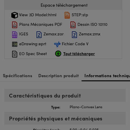
Espace téléchargement
View 3D Model:html
STEP:stp
Plans Mécaniques PDF
Dessin ISO 10110
IGES
Zemax:zar
Zemax:zmx
eDrawing:eprt
Fichier Code V
Tout télécharger
EO Spec Sheet
Spécifications
Description produit
Informations techniq
Caractéristiques du produit
Type:
Plano-Convex Lens
Propriétés physiques et mécaniques
Diamètre (mm):
5.00 +0.0/-0.025