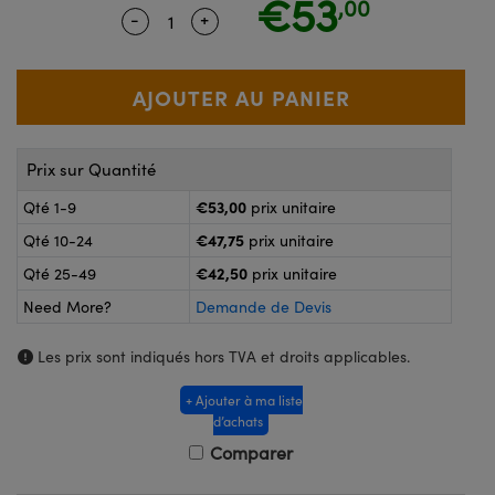
€53
,00
®
s Optiques Lightpath
-
+
Quantity Selector
Use the plus and minus buttons to ad
nalogiques
Rélai ou Coupleurs
on Labs™
reWire
s de Poche ou à Mesure Directe
'Imagerie
rs
Prix sur Quantité
roduits : Caméras
roduits : Microscopie
ics
€53,00
Qté 1-9
prix unitaire
€47,75
Qté 10-24
prix unitaire
€42,50
Qté 25-49
prix unitaire
n Gratings™
Need More?
Demande de Devis
ax
Les prix sont indiqués hors TVA et droits applicables.
s Optiques de SCHOTT
+ Ajouter à ma liste
d’achats
Comparer
Innovations