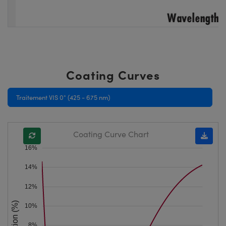
Coating Curves
Traitement VIS 0° (425 - 675 nm)
Coating Curve Chart
16%
14%
12%
Reflection (%)
10%
8%