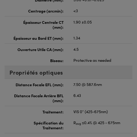
Centrage (arcmin):
<3
Épaisseur Centrale CT
1.90 ±0.05
(mm):
Épaisseur au Bord ET (mm):
1.34
Ouverture Utile CA (mm):
4.5
Biseau:
Protective as needed
Propriétés optiques
Distance Focale EFL (mm):
7.50 @ 587.6nm
Distance Focale Arrière BFL
6.43
(mm):
Traitement:
VIS 0° (425-675nm)
Spécification du
R
≤0.4% @ 425 - 675nm
avg
Traitement: