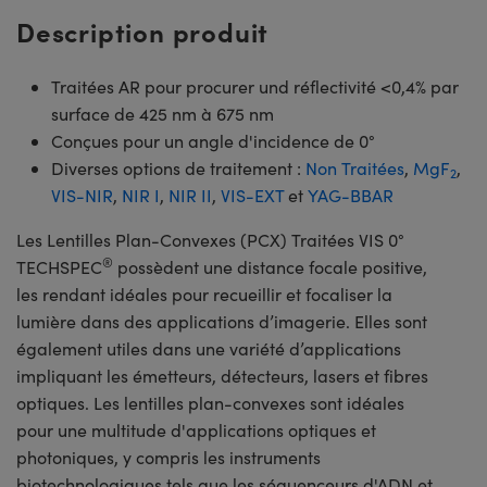
Description produit
Traitées AR pour procurer und réflectivité <0,4% par
surface de 425 nm à 675 nm
Conçues pour un angle d'incidence de 0°
Diverses options de traitement :
Non Traitées
,
MgF
,
2
VIS-NIR
,
NIR I
,
NIR II
,
VIS-EXT
et
YAG-BBAR
Les Lentilles Plan-Convexes (PCX) Traitées VIS 0°
®
TECHSPEC
possèdent une distance focale positive,
les rendant idéales pour recueillir et focaliser la
lumière dans des applications d’imagerie. Elles sont
également utiles dans une variété d’applications
impliquant les émetteurs, détecteurs, lasers et fibres
optiques. Les lentilles plan-convexes sont idéales
pour une multitude d'applications optiques et
photoniques, y compris les instruments
biotechnologiques tels que les séquenceurs d'ADN et