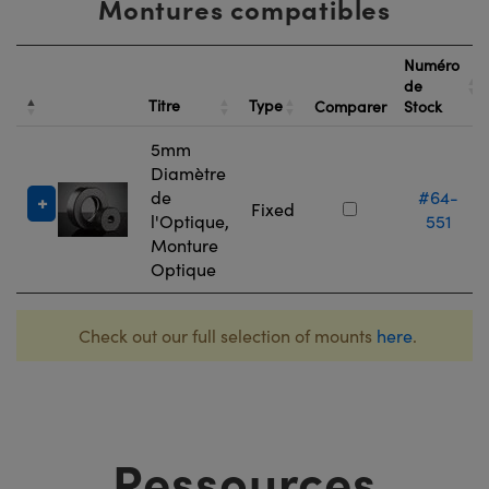
Montures compatibles
Numéro
de
Titre
Type
Comparer
Stock
5mm
Diamètre
de
#64-
Fixed
l'Optique,
551
Monture
Optique
Check out our full selection of mounts
here
.
Ressources