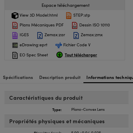
Espace téléchargement
View 3D Model:html
STEP:stp
Plans Mécaniques PDF
Dessin ISO 10110
IGES
Zemax:zar
Zemax:zmx
eDrawing:eprt
Fichier Code V
Tout télécharger
EO Spec Sheet
Spécifications
Description produit
Informations techniq
Caractéristiques du produit
Type:
Plano-Convex Lens
Propriétés physiques et mécaniques
Diamètre (mm):
5.00 +0.0/-0.025