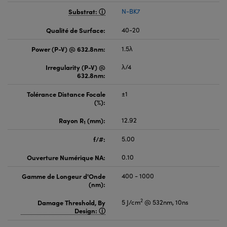
Substrat:
N-BK7
Qualité de Surface:
40-20
Power (P-V) @ 632.8nm:
1.5λ
Irregularity (P-V) @
λ/4
632.8nm:
Tolérance Distance Focale
±1
(%):
Rayon R
(mm):
12.92
1
f/#:
5.00
Ouverture Numérique NA:
0.10
Gamme de Longeur d'Onde
400 - 1000
(nm):
2
Damage Threshold, By
5 J/cm
@ 532nm, 10ns
Design: