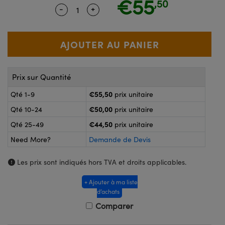
€55
,50
®
s Optiques Lightpath
-
+
Quantity Selector
Use the plus and minus buttons to ad
nalogiques
Rélai ou Coupleurs
on Labs™
reWire
s de Poche ou à Mesure Directe
'Imagerie
rs
Prix sur Quantité
roduits : Caméras
roduits : Microscopie
ics
€55,50
Qté 1-9
prix unitaire
€50,00
Qté 10-24
prix unitaire
€44,50
Qté 25-49
prix unitaire
n Gratings™
Need More?
Demande de Devis
ax
Les prix sont indiqués hors TVA et droits applicables.
s Optiques de SCHOTT
+ Ajouter à ma liste
d’achats
Comparer
Innovations