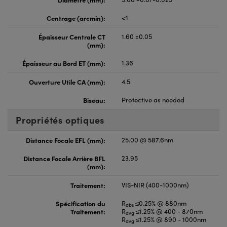
Centrage (arcmin):
<1
Épaisseur Centrale CT
1.60 ±0.05
(mm):
Épaisseur au Bord ET (mm):
1.36
Ouverture Utile CA (mm):
4.5
Biseau:
Protective as needed
Propriétés optiques
Distance Focale EFL (mm):
25.00 @ 587.6nm
Distance Focale Arrière BFL
23.95
(mm):
Traitement:
VIS-NIR (400-1000nm)
Spécification du
R
≤0.25% @ 880nm
abs
Traitement:
R
≤1.25% @ 400 - 870nm
avg
R
≤1.25% @ 890 - 1000nm
avg