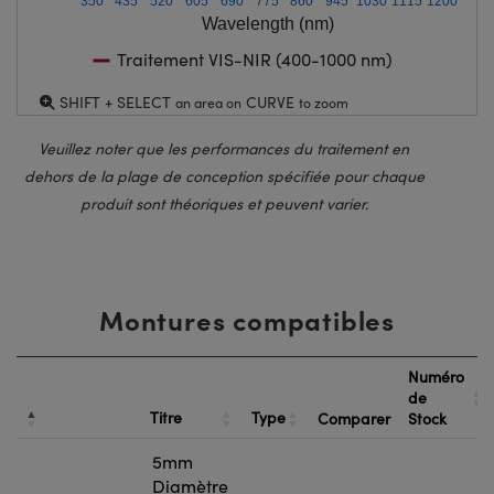
350
435
520
605
690
775
860
945
1030
1115
1200
Wavelength (nm)
Traitement VIS-NIR (400-1000 nm)
SHIFT + SELECT
CURVE
an area on
to zoom
Veuillez noter que les performances du traitement en
dehors de la plage de conception spécifiée pour chaque
produit sont théoriques et peuvent varier.
Montures compatibles
Numéro
de
Titre
Type
Comparer
Stock
5mm
Diamètre