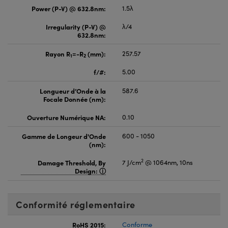
Power (P-V) @ 632.8nm:
1.5λ
Irregularity (P-V) @
λ/4
632.8nm:
Rayon R
=-R
(mm):
257.57
1
2
f/#:
5.00
Longueur d’Onde à la
587.6
Focale Donnée (nm):
Ouverture Numérique NA:
0.10
Gamme de Longeur d'Onde
600 - 1050
(nm):
2
Damage Threshold, By
7 J/cm
@ 1064nm, 10ns
Design:
Conformité réglementaire
RoHS 2015:
Conforme