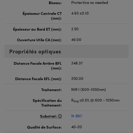
Biseau:
Protective as needed
Épaisseur Centrale CT
4.93 ±0.10
(mm):
Épaisseur au Bord ET (mm):
2.50
Ouverture Utile CA (mm):
49.00
Propriétés optiques
Distance Focale Arrière BFL
248.37
(mm):
Distance Focale EFL (mm):
250.00
Traitement:
NIR I (600-1050nm)
Spécification du
R
≤0.5% @ 600 - 1050nm
avg
Traitement:
Substrat:
N-BK7
Qualité de Surface:
40-20