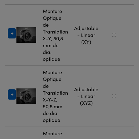
Monture
Optique
de
Adjustable
Translation
#
- Linear
X-Y, 50,8
9
(XY)
mm de
dia.
optique
Monture
Optique
de
Adjustable
Translation
#
- Linear
X-Y-Z,
9
(XYZ)
50,8 mm
de dia.
optique
Monture