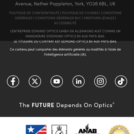
Avenue, Nether Poppleton, York, YO26 6BL, UK
POLITIQUE DE CONFIDENTIALITÉ
|
POLITIQUE DE COOKIES
|
CONDITIONS
GÉNÈRALES
|
CONDITIONS GÉNÈRALES B2C
|
MENTIONS LÉGALES
|
ACCESSIBILITÉ
L'ENTREPRISE EDMUND OPTICS GMBH EN ALLEMAGNE AGIT COMME UN
MANDATAIRE D'EDMUND OPTICS BV AUX PAYS-BAS.
LE TITULAIRE DU CONTRAT EST EDMUND OPTICS BV AUX PAYS-BAS.
Ce contenu peut comporter des éléments générés ou modifiés à l'aide de
l'intelligence artificielle (IA).
FUTURE
The
Depends On Optics
®