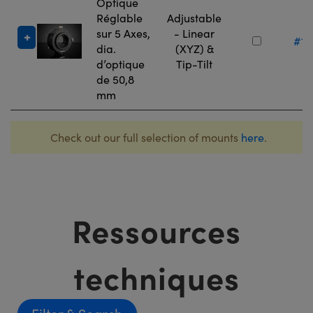
Optique
Réglable
Adjustable
sur 5 Axes,
- Linear
#13
dia.
(XYZ) &
d’optique
Tip-Tilt
de 50,8
mm
Check out our full selection of mounts
here
.
Ressources
techniques