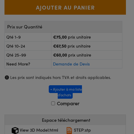
®
s Optiques Lightpath
nalogiques
Rélai ou Coupleurs
on Labs™
reWire
Prix sur Quantité
s de Poche ou à Mesure Directe
'Imagerie
€75,00
Qté 1-9
prix unitaire
rs
€67,50
Qté 10-24
prix unitaire
roduits : Caméras
€60,00
roduits : Microscopie
ics
Qté 25-99
prix unitaire
Need More?
Demande de Devis
Les prix sont indiqués hors TVA et droits applicables.
n Gratings™
+ Ajouter à ma liste
ax
d’achats
Comparer
s Optiques de SCHOTT
Espace téléchargement
View 3D Model:html
STEP:stp
Innovations