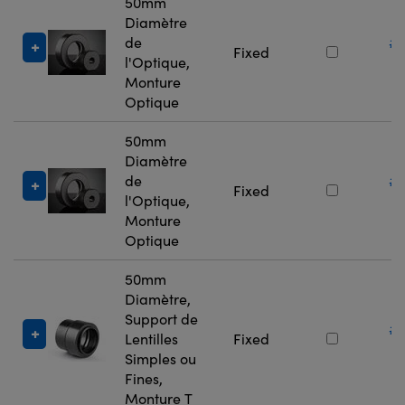
50mm
Diamètre
de
#
Fixed
l'Optique,
5
Monture
Optique
50mm
Diamètre
de
#
Fixed
l'Optique,
5
Monture
Optique
50mm
Diamètre,
Support de
#
Lentilles
Fixed
9
Simples ou
Fines,
Monture T