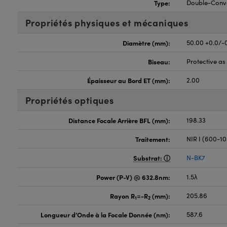
Type:
Double-Conv
Propriétés physiques et mécaniques
Diamètre (mm):
50.00 +0.0/-
Biseau:
Protective a
Épaisseur au Bord ET (mm):
2.00
Propriétés optiques
Distance Focale Arrière BFL (mm):
198.33
Traitement:
NIR I (600-1
Substrat:
N-BK7
Power (P-V) @ 632.8nm:
1.5λ
Rayon R
=-R
(mm):
205.86
1
2
Longueur d’Onde à la Focale Donnée (nm):
587.6