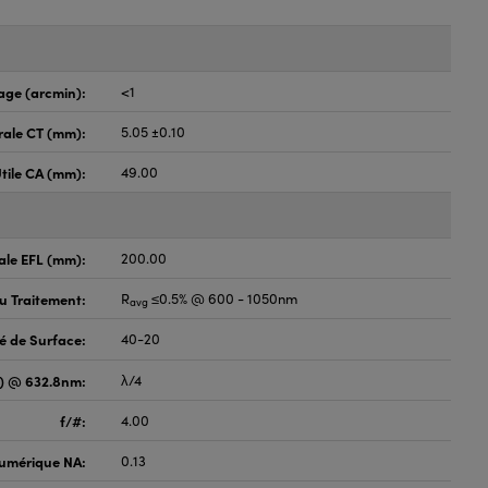
age (arcmin):
<1
rale CT (mm):
5.05 ±0.10
tile CA (mm):
49.00
ale EFL (mm):
200.00
du Traitement:
R
≤0.5% @ 600 - 1050nm
avg
é de Surface:
40-20
V) @ 632.8nm:
λ/4
f/#:
4.00
umérique NA:
0.13