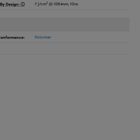
2
 By Design:
7 J/cm
@ 1064nm, 10ns
 Conformance:
Visionner