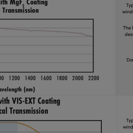
Typ
wind
The 
des
Da
Typ
wind