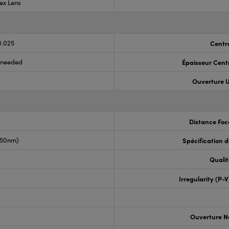
ex Lens
0.025
Centr
s needed
Épaisseur Cent
Ouverture U
Distance Foc
050nm)
Spécification 
Qualit
Irregularity (P-
Ouverture N