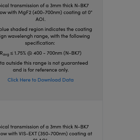
ical transmission of a 3mm thick N-BK7
ow with MgF2 (400-700nm) coating at 0°
AOI.
blue shaded region indicates the coating
ign wavelengh range, with the following
specification:
R
≤ 1.75% @ 400 - 700nm (N-BK7)
avg
ta outside this range is not guaranteed
and is for reference only.
Click Here to Download Data
ical transmission of a 3mm thick N-BK7
ow with VIS-EXT (350-700nm) coating at