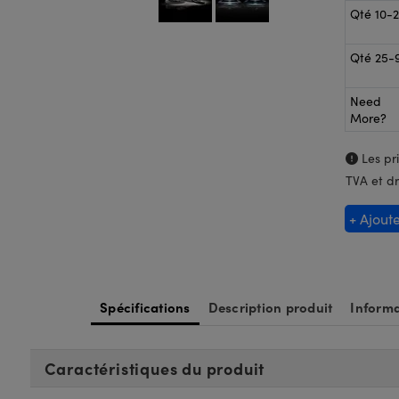
Qté 10-
Qté 25-
Need
More?
Les pri
TVA et dr
+ Ajout
Spécifications
Description produit
Informa
Caractéristiques du produit