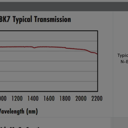
Typi
N-B