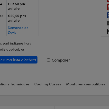
€67,50
24
prix
unitaire
€60,00
99
prix
unitaire
Demande de
Devis
x sont indiqués hors
oits applicables.
er à ma liste d’achats
Comparer
tions techniques
Coating Curves
Montures compatibles