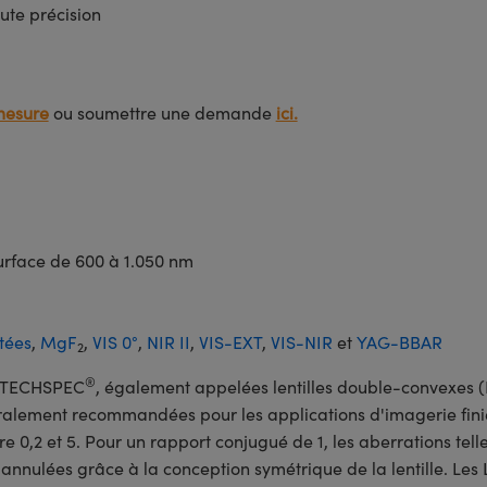
ute précision
mesure
ou soumettre une demande
ici.
surface de 600 à 1.050 nm
tées
,
MgF
,
VIS 0°
,
NIR II
,
VIS-EXT
,
VIS-NIR
et
YAG-BBAR
2
®
-I TECHSPEC
, également appelées lentilles double-convexes (
éralement recommandées pour les applications d'imagerie fini
re 0,2 et 5. Pour un rapport conjugué de 1, les aberrations tell
 annulées grâce à la conception symétrique de la lentille. Les