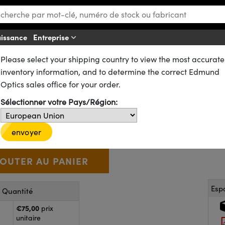
aissance
Entreprise
Aff
Please select your shipping country to view the most accurate
ues
Lentilles Biconvexes (DCX)
inventory information, and to determine the correct Edmund
0mm FL, traité NIR I, Lentille
Optics sales office for your order.
Sélectionner votre Pays/Région:
49-511
1 In Stock
D’autres traitements
€75
,00
+
 Selector
Use the plus and minus buttons to adjust the quantity.
envoyer
Esp
r Quantité
€75,00
prix
unitaire