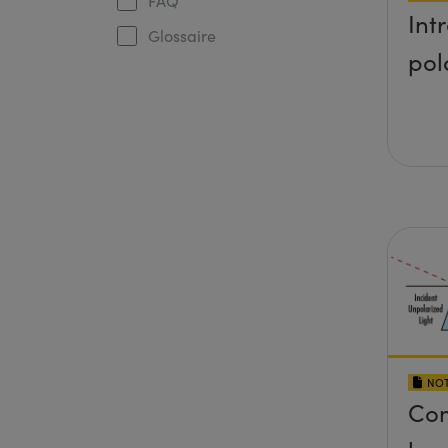
FAQ
Int
Glossaire
pol
NOT
Com