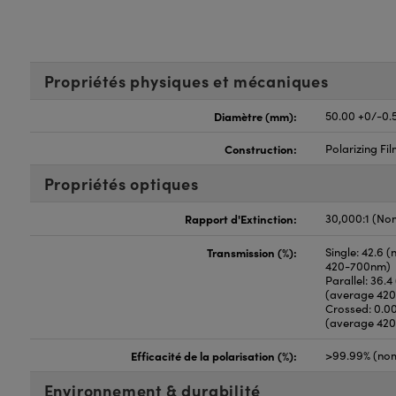
Propriétés physiques et mécaniques
Diamètre (mm):
50.00 +0/-0.
Construction:
Polarizing Fi
Propriétés optiques
Rapport d'Extinction:
30,000:1 (No
Transmission (%):
Single: 42.6 
420-700nm)
Parallel: 36.
(average 42
Crossed: 0.0
(average 42
Efficacité de la polarisation (%):
>99.99% (nom
Environnement & durabilité