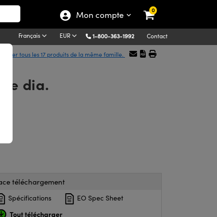
0
Mon compte
Français
EUR
1-800-363-1992
Contact
fficher tous les 17 produits de la même famille.
de dia.
ace téléchargement
Spécifications
EO Spec Sheet
Tout télécharger