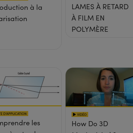
LAMES À RETARD
roduction à la
À FILM EN
arisation
POLYMÈRE
E D’APPLICATION
VIDÉO
prendre les
How Do 3D