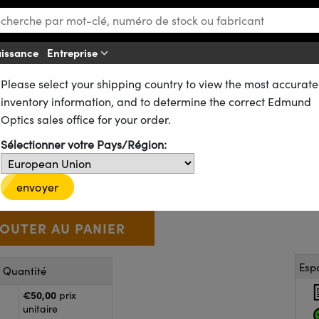
aissance
Entreprise
A
Please select your shipping country to view the most accurate
arisation
Polariseurs Linéaires
s en Polymère
Film Polarisant à Contraste Ultra-Élevé (XP42HE)
inventory information, and to determine the correct Edmund
t Linéaire (XP42HE-40), 50 mm 
Optics sales office for your order.
Sélectionner votre Pays/Région:
71-896
11 In Stock
€50
,00
+
 Selector
Use the plus and minus buttons to adjust the quantity.
envoyer
Esp
r Quantité
€50,00
prix
unitaire