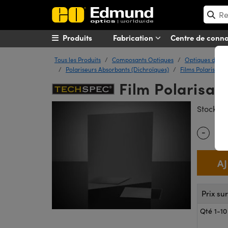
Produits
Fabrication
Centre de conn
Tous les Produits
Composants Optiques
Optiques de Pol
Polariseurs Absorbants (Dichroïques)
Films Polarisant
Film Polarisan
#
Stock
-
Quantity
Prix su
Qté 1-10