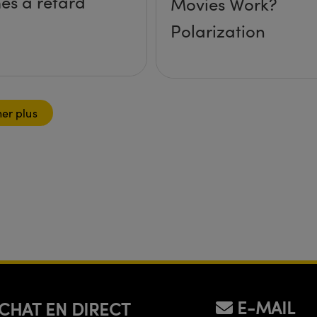
es à retard
Movies Work?
Polarization
her plus
E-MAIL
CHAT EN DIRECT