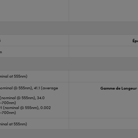
5
Ép
lm
minal at 555nm)
(nominal @ 555nm), 41.1 (average
Gamme de Longeur 
4 (nominal @ 555nm), 34.0
0-700nm)
01 (nominal @ 555nm), 0.002
0-700nm)
inal at 555nm)