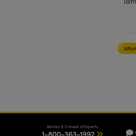
lam
Affic
Ventes & Conseil d’Experts
1-800-363-1992