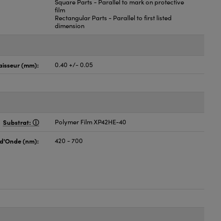
Square Parts - Parallel to mark on protective
film
Rectangular Parts - Parallel to first listed
dimension
aisseur (mm):
0.40 +/- 0.05
Substrat:
Polymer Film XP42HE-40
d'Onde (nm):
420 - 700