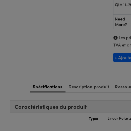
Qté 11-2
Need
More?
Les pri
TVA et dr
+ Ajout
Spécifications
Description produit
Ressour
Caractéristiques du produit
Type:
Linear Polari