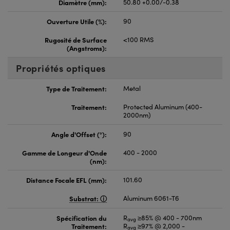
Diamètre (mm):
50.80 +0.00/-0.38
Ouverture Utile (%):
90
Rugosité de Surface
<100 RMS
(Angstroms):
Propriétés optiques
Type de Traitement:
Metal
Traitement:
Protected Aluminum (400-
2000nm)
Angle d'Offset (°):
90
Gamme de Longeur d'Onde
400 - 2000
(nm):
Distance Focale EFL (mm):
101.60
Substrat:
Aluminum 6061-T6
Spécification du
R
≥85% @ 400 - 700nm
avg
Traitement:
R
≥97% @ 2,000 -
avg