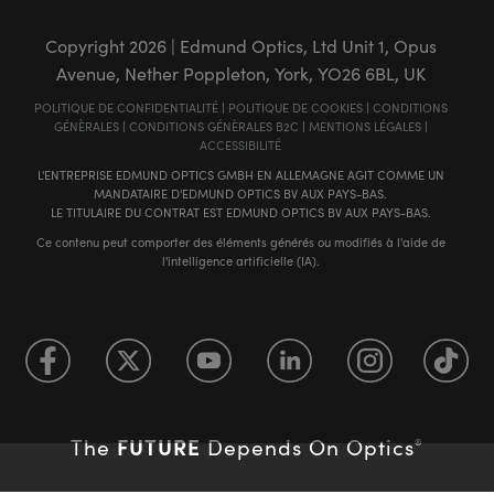
Copyright
2026
| Edmund Optics, Ltd Unit 1, Opus
Avenue, Nether Poppleton, York, YO26 6BL, UK
POLITIQUE DE CONFIDENTIALITÉ
|
POLITIQUE DE COOKIES
|
CONDITIONS
GÉNÈRALES
|
CONDITIONS GÉNÈRALES B2C
|
MENTIONS LÉGALES
|
ACCESSIBILITÉ
L'ENTREPRISE EDMUND OPTICS GMBH EN ALLEMAGNE AGIT COMME UN
MANDATAIRE D'EDMUND OPTICS BV AUX PAYS-BAS.
LE TITULAIRE DU CONTRAT EST EDMUND OPTICS BV AUX PAYS-BAS.
Ce contenu peut comporter des éléments générés ou modifiés à l'aide de
l'intelligence artificielle (IA).
FUTURE
The
Depends On Optics
®