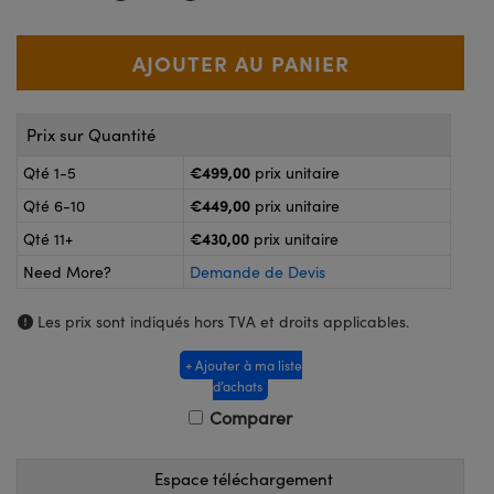
®
s Optiques Lightpath
nalogiques
Rélai ou Coupleurs
on Labs™
ireWire
s de Poche ou à Mesure Directe
'Imagerie
Prix sur Quantité
rs
€499,00
Qté 1-5
prix unitaire
roduits : Caméras
roduits : Microscopie
ics
€449,00
Qté 6-10
prix unitaire
€430,00
Qté 11+
prix unitaire
Need More?
Demande de Devis
n Gratings™
Les prix sont indiqués hors TVA et droits applicables.
ax
+ Ajouter à ma liste
d’achats
s Optiques de SCHOTT
Comparer
Espace téléchargement
Innovations