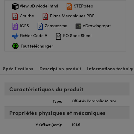
View 3D Model:html
STEP:step
Courbe
Plans Mécaniques PDF
IGES
Zemax:zmx
eDrawing:eprt
Fichier Code V
EO Spec Sheet
Tout télécharger
Spécifications
Description produit
Informations techniq
Caractéristiques du produit
Type:
Off-Axis Parabolic Mirror
Propriétés physiques et mécaniques
Y Offset (mm):
101.6