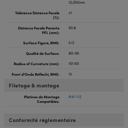
12,000nm
Tolérance Distance Focale
±1
(%):
Distance Focale Parente
50.8
PFL (mm):
Surface Figure, RMS:
λ/2
Qualité de Surface:
80-50
Radius of Curvature (mm):
101.60
Front d'Onde Réflechi, RMS:
1λ
Filetage & montage
Platines de Montage
#47-112
Compatibles:
Conformité réglementaire