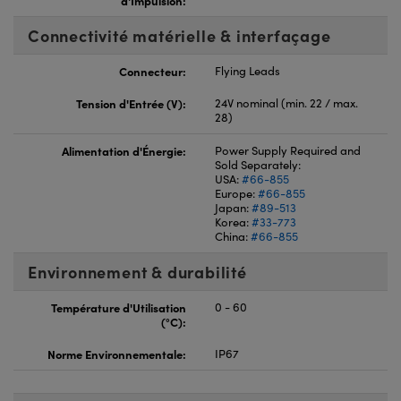
d'Impulsion:
Connectivité matérielle & interfaçage
Connecteur:
Flying Leads
Tension d'Entrée (V):
24V nominal (min. 22 / max.
28)
Alimentation d'Énergie:
Power Supply Required and
Sold Separately:
USA:
#66-855
Europe:
#66-855
Japan:
#89-513
Korea:
#33-773
China:
#66-855
Environnement & durabilité
Température d'Utilisation
0 - 60
(°C):
Norme Environnementale:
IP67