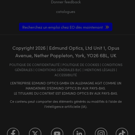
Donner feedback
catalogues
Recherchez un emploi chez EO dès maintenant
Copyright
2026
| Edmund Optics, Ltd Unit 1, Opus
Avenue, Nether Poppleton, York, YO26 6BL, UK
POLITIQUE DE CONFIDENTIALITÉ
|
POLITIQUE DE COOKIES
|
CONDITIONS
GÉNÈRALES
|
CONDITIONS GÉNÈRALES B2C
|
MENTIONS LÉGALES
|
ACCESSIBILITÉ
L'ENTREPRISE EDMUND OPTICS GMBH EN ALLEMAGNE AGIT COMME UN
MANDATAIRE D'EDMUND OPTICS BV AUX PAYS-BAS.
LE TITULAIRE DU CONTRAT EST EDMUND OPTICS BV AUX PAYS-BAS.
Ce contenu peut comporter des éléments générés ou modifiés à l'aide de
l'intelligence artificielle (IA).