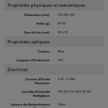
Propriétés physiques et mécaniques
Dimensions (mm):
75 x 89 x 30
Poids (g):
97.00
Zone Active (mm):
50 x 75
Propriétés optiques
Couleur:
Blue
Longueur d'Onde (nm):
470
Electrical
Courant d'Entrée
0.42 - 0.49A
Maximum:
Contrôle d'Intensité
10% @ 0.7V, 100% @ 10V
Analogique:
Latence de Déclenchement
10μm