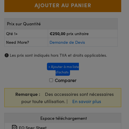
®
s Optiques Lightpath
iques pour Caméras
Rélai ou Coupleurs
ion Labs™
nalogiques
Prix sur Quantité
es de Poche ou à Mesure Directe
ireWire
€250,00
Qté 1+
prix unitaire
rs
d'Imagerie
Need More?
Demande de Devis
roduits : Microscopie
ics
produits : Caméras
Les prix sont indiqués hors TVA et droits applicables.
+ Ajouter à ma liste
d’achats
n Gratings™
Comparer
ax
Remarque :
Des accessoires sont nécessaires
pour toute utilisation. |
En savoir plus
s Optiques de SCHOTT
Espace téléchargement
EO Spec Sheet
Innovations