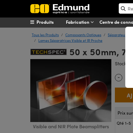
Produits
Fabrication
Centre de conn
Tous les Produits
Composants Optiques
Séparateurs de
Lames Séparatrices Visible et IR Proche
50 x 50mm, 70
#
Stock
-
Quantity
Prix su
Qté 1-5
Visible and NIR Plate Beamsplitters