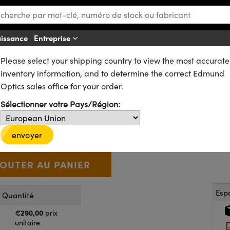
aissance
Entreprise
Aff
Please select your shipping country to view the most accurate
 Faisceau
Lames Séparatrices de Faisceau
inventory information, and to determine the correct Edmund
R/30T, Lame Séparatrice Visibl
Optics sales office for your order.
Sélectionner votre Pays/Région:
48-402
20+ In Stock
€290
,00
+
 Selector
Use the plus and minus buttons to adjust the quantity.
envoyer
Esp
r Quantité
€290,00
prix
unitaire