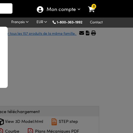
0
Mon compte
Français
EUR
1-800-363-1992
Contact
icher tous les 157 produits de la même famille.
e
ace téléchargement
View 3D Model:html
STEP:step
Courbe
Plans Mécaniques PDF