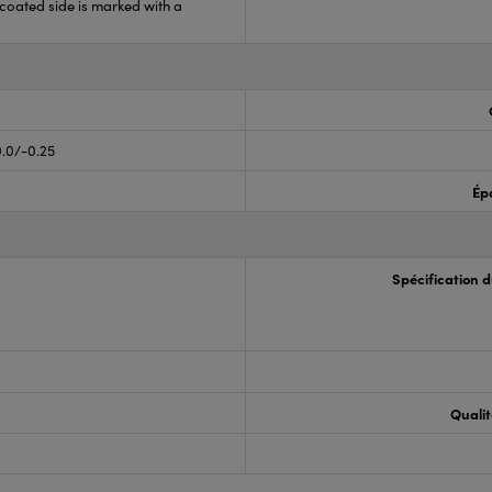
coated side is marked with a
0.0/-0.25
Ép
Spécification 
Qualit