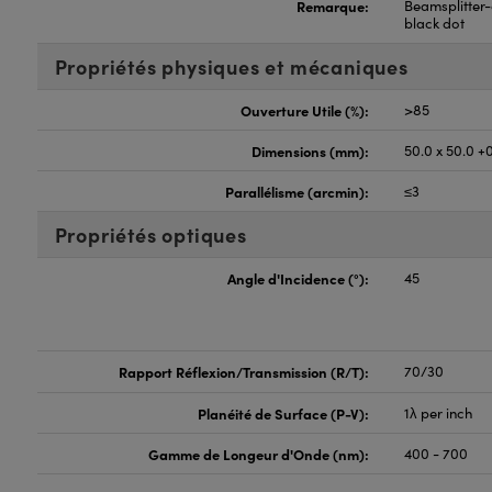
Remarque:
Beamsplitter-
black dot
Propriétés physiques et mécaniques
Ouverture Utile (%):
>85
Dimensions (mm):
50.0 x 50.0 +
Parallélisme (arcmin):
≤3
Propriétés optiques
Angle d'Incidence (°):
45
Rapport Réflexion/Transmission (R/T):
70/30
Planéité de Surface (P-V):
1λ per inch
Gamme de Longeur d'Onde (nm):
400 - 700