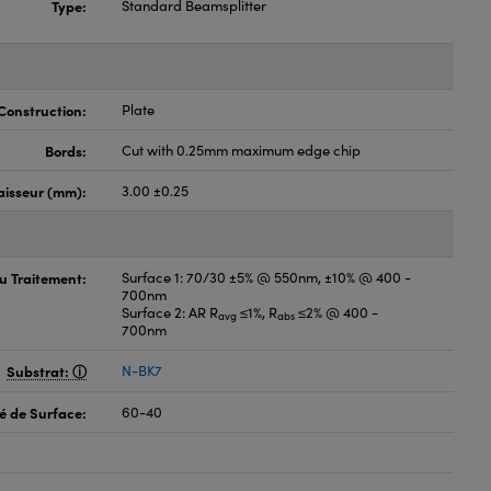
Type:
Standard Beamsplitter
Construction:
Plate
Bords:
Cut with 0.25mm maximum edge chip
aisseur (mm):
3.00 ±0.25
du Traitement:
Surface 1: 70/30 ±5% @ 550nm, ±10% @ 400 -
700nm
Surface 2: AR R
≤1%, R
≤2% @ 400 -
avg
abs
700nm
Substrat:
N-BK7
é de Surface:
60-40