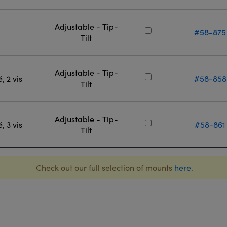
Adjustable - Tip-
#58-875
Tilt
Adjustable - Tip-
 2 vis
#58-858
Tilt
Adjustable - Tip-
 3 vis
#58-861
Tilt
Check out our full selection of mounts
here
.