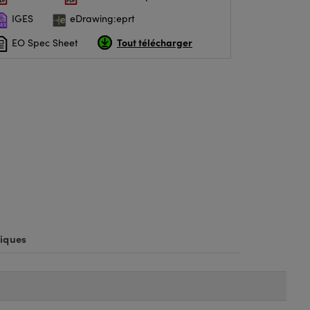
IGES
eDrawing:eprt
Tout télécharger
EO Spec Sheet
iques