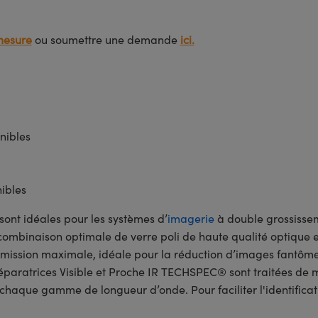
mesure
ou soumettre une demande
ici.
nibles
ibles
sont idéales pour les systèmes d’
imagerie
à double grossisse
 combinaison optimale de verre poli de haute qualité optique e
nsmission maximale, idéale pour la réduction d’images fantôm
paratrices Visible et Proche IR TECHSPEC® sont traitées de mu
r chaque gamme de longueur d’onde. Pour faciliter l'identificat