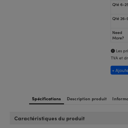
Qté 6-2
Qté 26-
Need
More?
Les pri
TVA et dr
+ Ajout
Spécifications
Description produit
Informa
Caractéristiques du produit