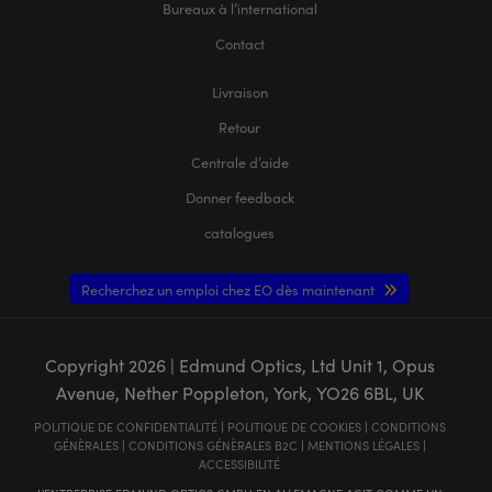
Bureaux à l’international
Contact
Livraison
Retour
Centrale d’aide
Donner feedback
catalogues
Recherchez un emploi chez EO dès maintenant
Copyright
2026
| Edmund Optics, Ltd Unit 1, Opus
Avenue, Nether Poppleton, York, YO26 6BL, UK
POLITIQUE DE CONFIDENTIALITÉ
|
POLITIQUE DE COOKIES
|
CONDITIONS
GÉNÈRALES
|
CONDITIONS GÉNÈRALES B2C
|
MENTIONS LÉGALES
|
ACCESSIBILITÉ