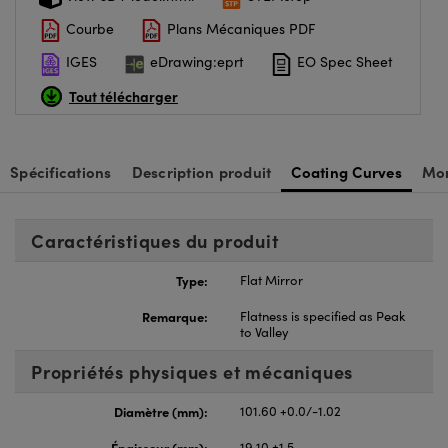
Courbe
Plans Mécaniques PDF
IGES
eDrawing:eprt
EO Spec Sheet
Tout télécharger
Spécifications
Description produit
Coating Curves
Mon
Caractéristiques du produit
Type:
Flat Mirror
Remarque:
Flatness is specified as Peak
to Valley
Propriétés physiques et mécaniques
Diamètre (mm):
101.60 +0.0/-1.02
Épaisseur (mm):
19.10 ±1.5