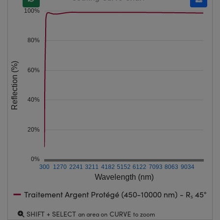
100%
80%
Reflection (%)
60%
40%
20%
0%
300
1270
2241
3211
4182
5152
6122
7093
8063
9034
Wavelength (nm)
Traitement Argent Protégé (450-10000 nm) - Rₛ 45°
SHIFT + SELECT
CURVE
an area on
to zoom