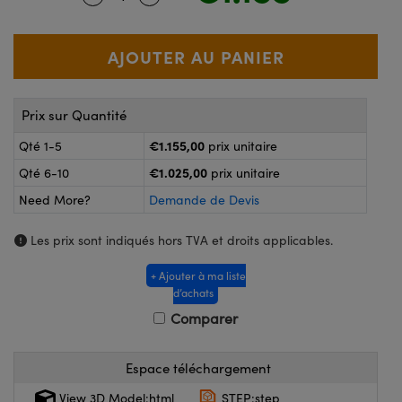
®
s Optiques Lightpath
nalogiques
Rélai ou Coupleurs
on Labs™
reWire
s de Poche ou à Mesure Directe
'Imagerie
Prix sur Quantité
rs
€1.155,00
Qté 1-5
prix unitaire
roduits : Caméras
roduits : Microscopie
ics
€1.025,00
Qté 6-10
prix unitaire
Need More?
Demande de Devis
Les prix sont indiqués hors TVA et droits applicables.
n Gratings™
+ Ajouter à ma liste
ax
d’achats
Comparer
s Optiques de SCHOTT
Espace téléchargement
View 3D Model:html
STEP:step
Innovations