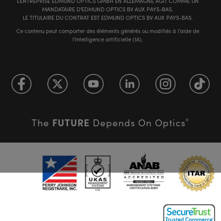
L'ENTREPRISE EDMUND OPTICS GMBH EN ALLEMAGNE AGIT COMME UN
MANDATAIRE D'EDMUND OPTICS BV AUX PAYS-BAS.
LE TITULAIRE DU CONTRAT EST EDMUND OPTICS BV AUX PAYS-BAS.
Ce contenu peut comporter des éléments générés ou modifiés à l'aide de
l'intelligence artificielle (IA).
FUTURE
The
Depends On Optics
®