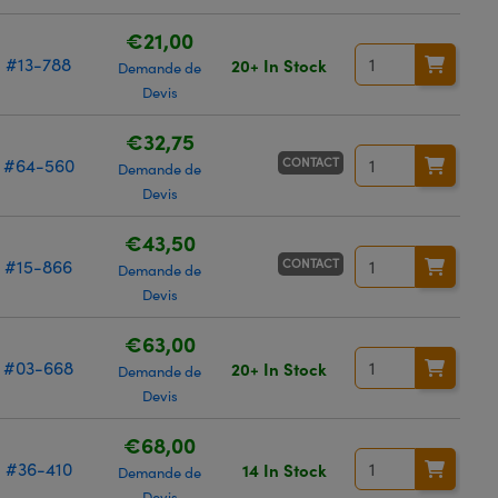
€21,00
#13-788
20+ In Stock
Demande de
Devis
€32,75
CONTACT
#64-560
Demande de
Devis
€43,50
CONTACT
#15-866
Demande de
Devis
€63,00
#03-668
20+ In Stock
Demande de
Devis
€68,00
#36-410
14 In Stock
Demande de
Devis