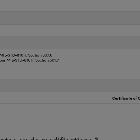
 MIL-STD-810H, Section 507.6
per MIL-STD-810H, Section 501.7
Certificate of
entes ou de modifications ?