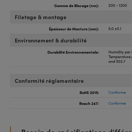
Gamme de Blocage (nm):
200 - 1200
Filetage & montage
Épaisseur de Monture (mm):
5.0 ±0.1
Environnement & durabilité
Durabilité Environnementale:
Humidity per
Temperature 
and 502.7
Conformité réglementaire
RoHS 2015:
Conforme
Reach 247:
Conforme
Besoin de spécifications différ