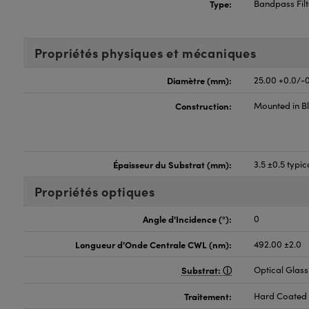
Type:
Bandpass Filt
Propriétés physiques et mécaniques
Diamètre (mm):
25.00 +0.0/-0
Construction:
Mounted in B
Épaisseur du Substrat (mm):
3.5 ±0.5 typic
Propriétés optiques
Angle d'Incidence (°):
0
Longueur d'Onde Centrale CWL (nm):
492.00 ±2.0
Substrat:
Optical Glass
Traitement:
Hard Coated