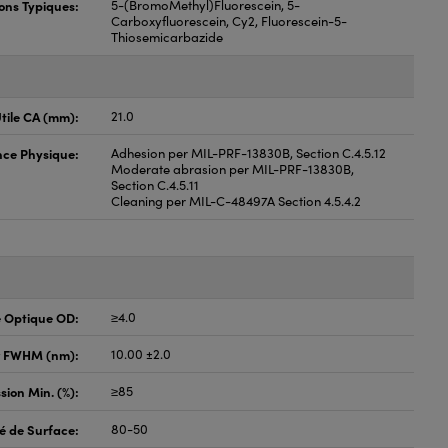
ons Typiques:
5-(BromoMethyl)Fluorescein, 5-
Carboxyfluorescein, Cy2, Fluorescein-5-
Thiosemicarbazide
tile CA (mm):
21.0
nce Physique:
Adhesion per MIL-PRF-13830B, Section C.4.5.12
Moderate abrasion per MIL-PRF-13830B,
Section C.4.5.11
Cleaning per MIL-C-48497A Section 4.5.4.2
é Optique OD:
≥4.0
r FWHM (nm):
10.00 ±2.0
sion Min. (%):
≥85
é de Surface:
80-50