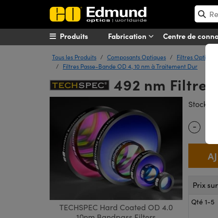
Produits
Fabrication
Centre de conn
Tous les Produits
Composants Optiques
Filtres Optique
Filtres Passe-Bande OD 4, 10 nm à Traitement Dur
492 nm Filtre
#
Stock
-
Quantity
Prix su
Qté 1-5
TECHSPEC Hard Coated OD 4.0
10nm Bandpass Filters