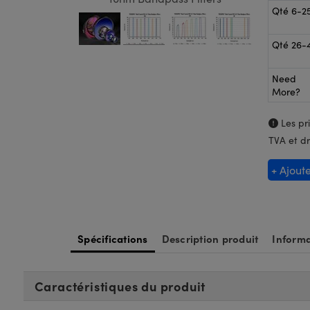
Qté 6-2
Qté 26-
Need
More?
Les pri
TVA et dr
+ Ajout
Spécifications
Description produit
Informa
Caractéristiques du produit