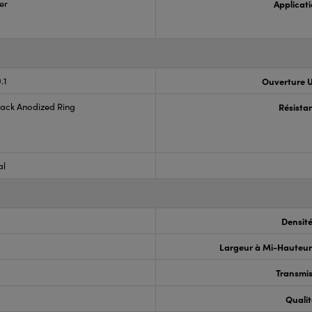
er
Applicati
.1
Ouverture U
lack Anodized Ring
Résista
al
Densit
Largeur à Mi-Hauteu
Transmis
Qualit