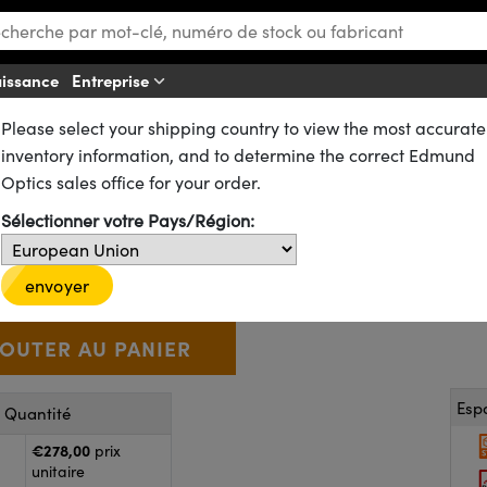
aissance
Entreprise
Aff
Please select your shipping country to view the most accurate
s
Filtres Passe-Bande
inventory information, and to determine the correct Edmund
 Passe-Bande, 85% Transmissio
Optics sales office for your order.
Sélectionner votre Pays/Région:
65-148
8 In Stock
€278
,00
+
 Selector
Use the plus and minus buttons to adjust the quantity.
envoyer
Esp
r Quantité
€278,00
prix
unitaire