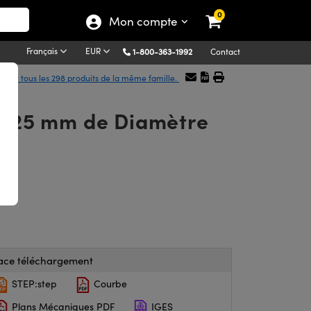
0
Mon compte
Français
EUR
1-800-363-1992
Contact
icher tous les 298 produits de la même famille.
n, 25 mm de Diamètre
ace téléchargement
STEP:step
Courbe
Plans Mécaniques PDF
IGES