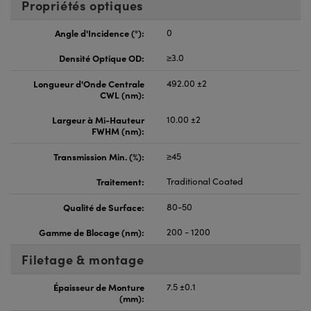
Propriétés optiques
Angle d'Incidence (°):
0
Densité Optique OD:
≥3.0
Longueur d'Onde Centrale
492.00 ±2
CWL (nm):
Largeur à Mi-Hauteur
10.00 ±2
FWHM (nm):
Transmission Min. (%):
≥45
Traitement:
Traditional Coated
Qualité de Surface:
80-50
Gamme de Blocage (nm):
200 - 1200
Filetage & montage
Épaisseur de Monture
7.5 ±0.1
(mm):