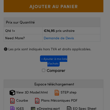
®
s Optiques Lightpath
iques pour Caméras
Rélai ou Coupleurs
ion Labs™
nalogiques
Prix sur Quantité
es de Poche ou à Mesure Directe
ireWire
€74,95
Qté 1+
prix unitaire
rs
d'Imagerie
Need More?
Demande de Devis
roduits : Microscopie
ics
produits : Caméras
Les prix sont indiqués hors TVA et droits applicables.
+ Ajouter à ma liste
d’achats
n Gratings™
Comparer
ax
Espace téléchargement
s Optiques de SCHOTT
View 3D Model:html
STEP:step
Courbe
Plans Mécaniques PDF
IGES
eDrawing:eprt
EO Spec Sheet
Innovations