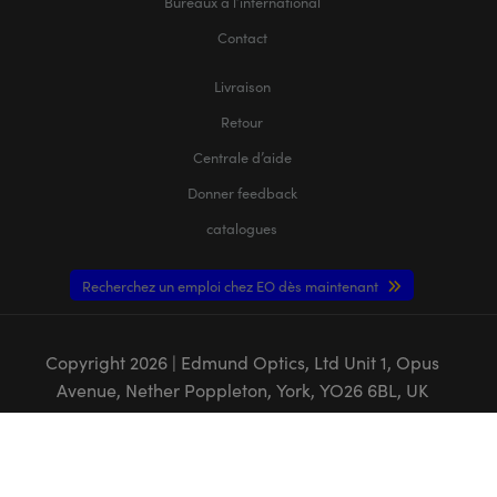
Bureaux à l’international
Contact
Livraison
Retour
Centrale d’aide
Donner feedback
catalogues
Recherchez un emploi chez EO dès maintenant
Copyright
2026
| Edmund Optics, Ltd Unit 1, Opus
Avenue, Nether Poppleton, York, YO26 6BL, UK
POLITIQUE DE CONFIDENTIALITÉ
|
POLITIQUE DE COOKIES
|
CONDITIONS
GÉNÈRALES
|
CONDITIONS GÉNÈRALES B2C
|
MENTIONS LÉGALES
|
ACCESSIBILITÉ
L'ENTREPRISE EDMUND OPTICS GMBH EN ALLEMAGNE AGIT COMME UN