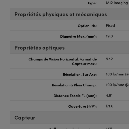
Type:
M12 Imaging 
Propriétés physiques et mécaniques
Option Iris:
Fixed
Diamètre Max. (mm):
19.0
Propriétés optiques
Champs de Vision Horizontal, Format de
97.2
Capteur max.:
Résolution, Sur Axe:
100 lp/mm @ 
Résolution à Plein Champ:
100 lp/mm @ 
Distance Focale FL (mm):
4.61
Ouverture (f/#):
f/1.6
Capteur
Taille maximale du capteur:
1/2"