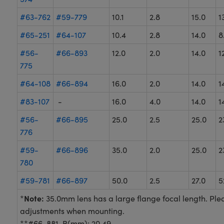
#63-762
#59-779
10.1
2.8
15.0
1
#65-251
#64-107
10.4
2.8
14.0
8
#56-
#66-893
12.0
2.0
14.0
1
775
#64-108
#66-894
16.0
2.0
14.0
1
#83-107
-
16.0
4.0
14.0
1
#56-
#66-895
25.0
2.5
25.0
2
776
#59-
#66-896
35.0
2.0
25.0
2
780
#59-781
#66-897
50.0
2.5
27.0
5
Note:
*
35.0mm lens has a large flange focal length. Pl
adjustments when mounting.
**#66-881, B(mm): 20.49