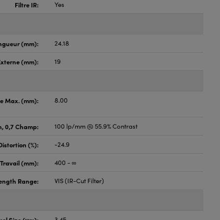
Filtre IR:
Yes
ngueur (mm):
24.18
Externe (mm):
19
ge Max. (mm):
8.00
n, 0,7 Champ:
100 lp/mm @ 55.9% Contrast
Distortion (%):
-24.9
Travail (mm):
400 - ∞
ength Range:
VIS (IR-Cut Filter)
xel Size (μm):
3.45