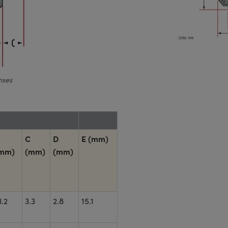
nses
C
D
E (mm)
mm)
(mm)
(mm)
3.2
3.3
2.8
15.1