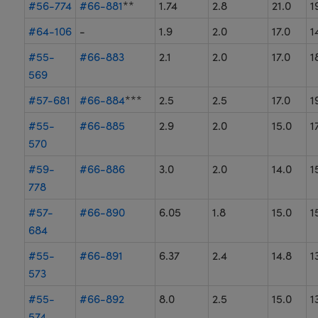
#56-774
#66-881
**
1.74
2.8
21.0
1
#64-106
-
1.9
2.0
17.0
1
#55-
#66-883
2.1
2.0
17.0
1
569
#57-681
#66-884
***
2.5
2.5
17.0
1
#55-
#66-885
2.9
2.0
15.0
1
570
#59-
#66-886
3.0
2.0
14.0
1
778
#57-
#66-890
6.05
1.8
15.0
1
684
#55-
#66-891
6.37
2.4
14.8
1
573
#55-
#66-892
8.0
2.5
15.0
1
574