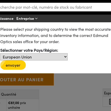
aissance
Entreprise
Af
Please select your shipping country to view the most accurate
bjectifs de Monture S)
 de Travail
inventory information, and to determine the correct Edmund
, Haute Résolution, f/1,6, Obj
Optics sales office for your order.
Sélectionner votre Pays/Région:
11-325
3 In Stock
€87
,00
+
 Selector
Use the plus and minus buttons to adjust the quantity.
envoyer
Esp
r Quantité
€87,00
9
prix
unitaire