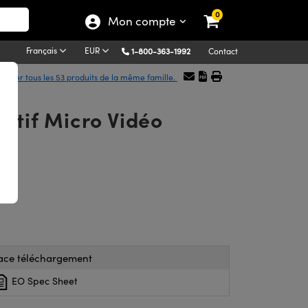
0
Mon compte
Français
EUR
1-800-363-1992
Contact
ficher tous les 53 produits de la même famille.
ectif Micro Vidéo
ace téléchargement
EO Spec Sheet