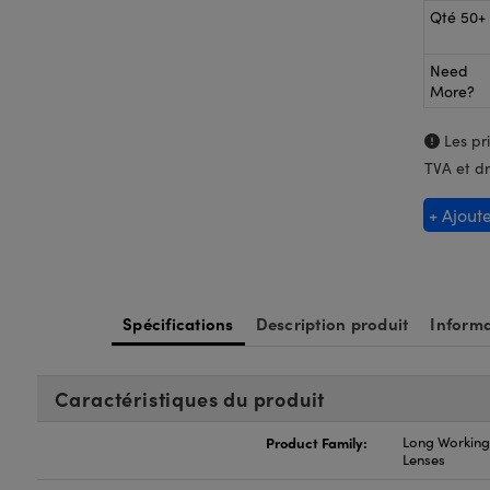
Qté 50+
Need
More?
Les pri
TVA et dr
+ Ajout
Spécifications
Description produit
Informa
Caractéristiques du produit
Product Family:
Long Working
Lenses