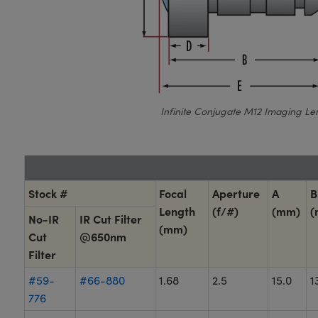
Infinite Conjugate M12 Imaging Le
Stock #
Focal
Aperture
A
B
Length
(f/#)
(mm)
(
No-IR
IR Cut Filter
(mm)
Cut
@650nm
Filter
#59-
#66-880
1.68
2.5
15.0
1
776