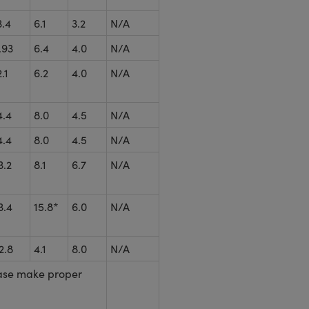
3.4
6.1
3.2
N/A
.93
6.4
4.0
N/A
2.1
6.2
4.0
N/A
4.4
8.0
4.5
N/A
4.4
8.0
4.5
N/A
3.2
8.1
6.7
N/A
3.4
15.8*
6.0
N/A
2.8
4.1
8.0
N/A
ease make proper