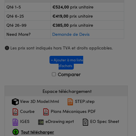
®
s Optiques Lightpath
€524,00
Qté 1-5
prix unitaire
nalogiques
Rélai ou Coupleurs
on Labs™
€419,00
Qté 6-25
prix unitaire
ireWire
€385,00
Qté 26-99
prix unitaire
s de Poche ou à Mesure Directe
Need More?
Demande de Devis
'Imagerie
rs
Les prix sont indiqués hors TVA et droits applicables.
roduits : Caméras
roduits : Microscopie
ics
+ Ajouter à ma liste
d’achats
Comparer
n Gratings™
Espace téléchargement
ax
View 3D Model:html
STEP:step
s Optiques de SCHOTT
Courbe
Plans Mécaniques PDF
IGES
eDrawing:eprt
EO Spec Sheet
Tout télécharger
Innovations