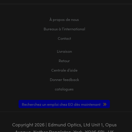
À propos de nous
Bureaux à l’international
Contact
Livraison
Retour
Centrale d’aide
Donner feedback
catalogues
Recherchez un emploi chez EO dès maintenant
Copyright
2026
| Edmund Optics, Ltd Unit 1, Opus
Avenue, Nether Poppleton, York, YO26 6BL, UK