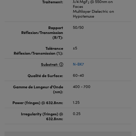
Traitement:
λ/4 MgF
@ 550nm on
2
Faces
Multilayer Dielectric on
Hypotenuse
Rapport
50/50
Réflexion/Transmission
(R/T):
Tolérance
±5
Réflexion/Transmission (%):
Substrat:
N-BK7
Qualité de Surface:
60-40
Gamme de Longeur d'Onde
400 - 700
(nm):
Power (fringes) @ 632.8nm:
1.25
Irregularity (fringes) @
0.25
632.8nm: