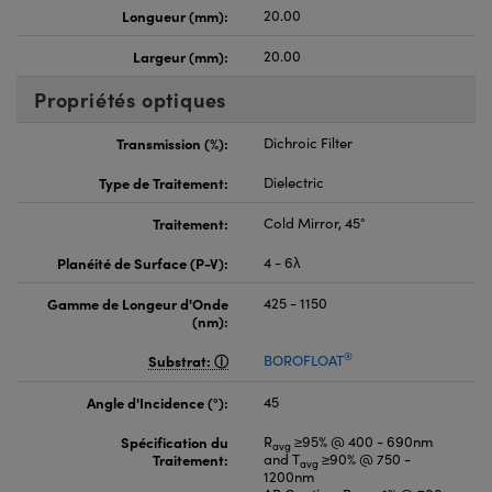
Longueur (mm):
20.00
Largeur (mm):
20.00
Propriétés optiques
Transmission (%):
Dichroic Filter
Type de Traitement:
Dielectric
Traitement:
Cold Mirror, 45°
Planéité de Surface (P-V):
4 - 6λ
Gamme de Longeur d'Onde
425 - 1150
(nm):
®
Substrat:
BOROFLOAT
Angle d'Incidence (°):
45
Spécification du
R
≥95% @ 400 - 690nm
avg
Traitement:
and T
≥90% @ 750 -
avg
1200nm