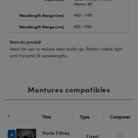
Mirror, 45°
Wavelength Range (nm)
400 - 1150
Wavelength Range (nm)
425 - 1150
Nom du produit
Ideal for use to reduce heat build-up. Reflect visible light
and transmit IR wavelengths.
Montures compatibles
N
d
Titre
Type
Comparer
S
Porte Filtres,
Fixed