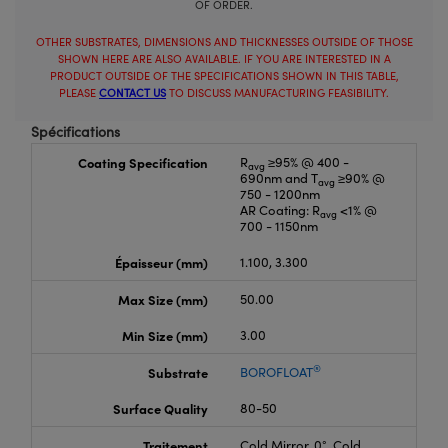
OF ORDER.
OTHER SUBSTRATES, DIMENSIONS AND THICKNESSES OUTSIDE OF THOSE
SHOWN HERE ARE ALSO AVAILABLE. IF YOU ARE INTERESTED IN A
PRODUCT OUTSIDE OF THE SPECIFICATIONS SHOWN IN THIS TABLE,
PLEASE
CONTACT US
TO DISCUSS MANUFACTURING FEASIBILITY.
Spécifications
Coating Specification
R
≥95% @ 400 -
avg
690nm and T
≥90% @
avg
750 - 1200nm
AR Coating: R
<1% @
avg
700 - 1150nm
Épaisseur (mm)
1.100, 3.300
Max Size (mm)
50.00
Min Size (mm)
3.00
®
Substrate
BOROFLOAT
Surface Quality
80-50
Traitement
Cold Mirror, 0°, Cold