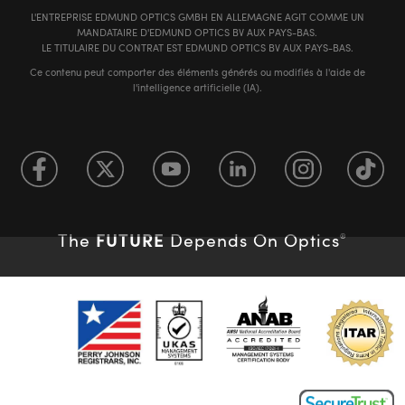
L'ENTREPRISE EDMUND OPTICS GMBH EN ALLEMAGNE AGIT COMME UN
MANDATAIRE D'EDMUND OPTICS BV AUX PAYS-BAS.
LE TITULAIRE DU CONTRAT EST EDMUND OPTICS BV AUX PAYS-BAS.
Ce contenu peut comporter des éléments générés ou modifiés à l'aide de
l'intelligence artificielle (IA).
FUTURE
The
Depends On Optics
®