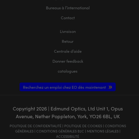
Bureaux à l’international
Contact
Livraison
Retour
Centrale d’aide
Donner feedback
catalogues
Recherchez un emploi chez EO dès maintenant
Copyright
2026
| Edmund Optics, Ltd Unit 1, Opus
Avenue, Nether Poppleton, York, YO26 6BL, UK
POLITIQUE DE CONFIDENTIALITÉ
|
POLITIQUE DE COOKIES
|
CONDITIONS
GÉNÈRALES
|
CONDITIONS GÉNÈRALES B2C
|
MENTIONS LÉGALES
|
ACCESSIBILITÉ