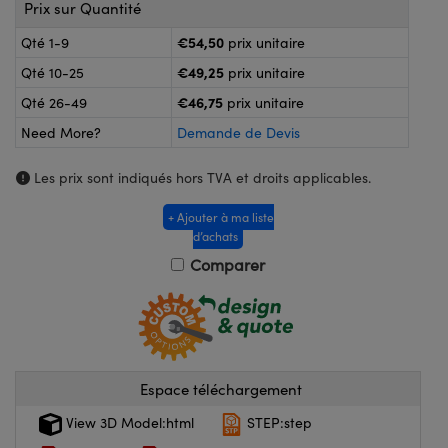
®
s Optiques Lightpath
Prix sur Quantité
nalogiques
€54,50
Qté 1-9
prix unitaire
Rélai ou Coupleurs
on Labs™
€49,25
Qté 10-25
prix unitaire
ireWire
s de Poche ou à Mesure Directe
€46,75
Qté 26-49
prix unitaire
'Imagerie
Need More?
Demande de Devis
rs
roduits : Caméras
Les prix sont indiqués hors TVA et droits applicables.
roduits : Microscopie
ics
+ Ajouter à ma liste
d’achats
Comparer
n Gratings™
ax
s Optiques de SCHOTT
Espace téléchargement
View 3D Model:html
STEP:step
Innovations