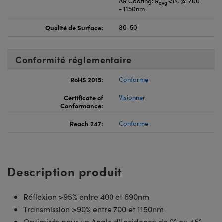
AR Coating: R
<1% @ 700
avg
- 1150nm
Qualité de Surface:
80-50
Conformité réglementaire
RoHS 2015:
Conforme
Certificate of
Visionner
Conformance:
Reach 247:
Conforme
Description produit
Réflexion >95% entre 400 et 690nm
Transmission >90% entre 700 et 1150nm
Optimisés pour un Angle d'Incidence de 0° ou 45°