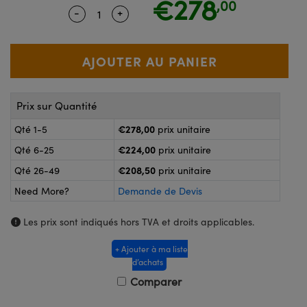
€278
,00
®
s Optiques Lightpath
-
+
Quantity Selector
Use the plus and minus buttons to adju
nalogiques
Rélai ou Coupleurs
on Labs™
ireWire
s de Poche ou à Mesure Directe
'Imagerie
rs
Prix sur Quantité
roduits : Caméras
roduits : Microscopie
ics
€278,00
Qté 1-5
prix unitaire
€224,00
Qté 6-25
prix unitaire
€208,50
Qté 26-49
prix unitaire
n Gratings™
Need More?
Demande de Devis
ax
Les prix sont indiqués hors TVA et droits applicables.
s Optiques de SCHOTT
+ Ajouter à ma liste
d’achats
Comparer
Innovations