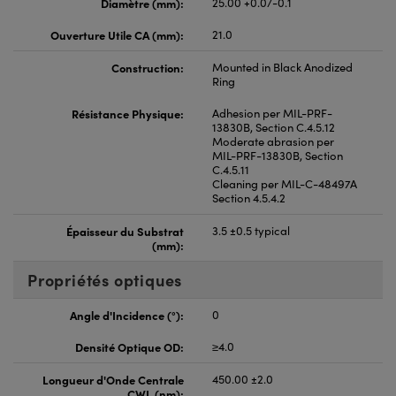
Diamètre (mm):
25.00 +0.0/-0.1
Ouverture Utile CA (mm):
21.0
Construction:
Mounted in Black Anodized
Ring
Résistance Physique:
Adhesion per MIL-PRF-
13830B, Section C.4.5.12
Moderate abrasion per
MIL-PRF-13830B, Section
C.4.5.11
Cleaning per MIL-C-48497A
Section 4.5.4.2
Épaisseur du Substrat
3.5 ±0.5 typical
(mm):
Propriétés optiques
Angle d'Incidence (°):
0
Densité Optique OD:
≥4.0
Longueur d'Onde Centrale
450.00 ±2.0
CWL (nm):