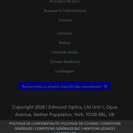
À propos de nous
Bureaux à l’international
Contact
Livraison
Retour
Centrale d’aide
Donner feedback
catalogues
Recherchez un emploi chez EO dès maintenant
Copyright
2026
| Edmund Optics, Ltd Unit 1, Opus
Avenue, Nether Poppleton, York, YO26 6BL, UK
POLITIQUE DE CONFIDENTIALITÉ
|
POLITIQUE DE COOKIES
|
CONDITIONS
GÉNÈRALES
|
CONDITIONS GÉNÈRALES B2C
|
MENTIONS LÉGALES
|