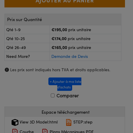
®
s Optiques Lightpath
iques pour Caméras
Rélai ou Coupleurs
ion Labs™
nalogiques
Prix sur Quantité
es de Poche ou à Mesure Directe
€195,00
ireWire
Qté 1-9
prix unitaire
€174,00
Qté 10-25
prix unitaire
rs
d'Imagerie
€165,00
Qté 26-49
prix unitaire
roduits : Microscopie
ics
produits : Caméras
Need More?
Demande de Devis
Les prix sont indiqués hors TVA et droits applicables.
n Gratings™
+ Ajouter à ma liste
d’achats
ax
Comparer
s Optiques de SCHOTT
Espace téléchargement
View 3D Model:html
STEP:step
Courbe
Plans Mécaniques PDF
Innovations