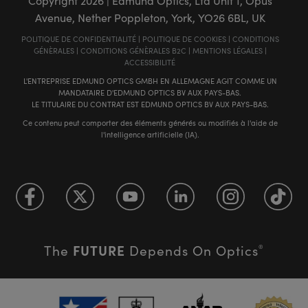
Copyright
2026
| Edmund Optics, Ltd Unit 1, Opus
Avenue, Nether Poppleton, York, YO26 6BL, UK
POLITIQUE DE CONFIDENTIALITÉ
|
POLITIQUE DE COOKIES
|
CONDITIONS
GÉNÈRALES
|
CONDITIONS GÉNÈRALES B2C
|
MENTIONS LÉGALES
|
ACCESSIBILITÉ
L'ENTREPRISE EDMUND OPTICS GMBH EN ALLEMAGNE AGIT COMME UN
MANDATAIRE D'EDMUND OPTICS BV AUX PAYS-BAS.
LE TITULAIRE DU CONTRAT EST EDMUND OPTICS BV AUX PAYS-BAS.
Ce contenu peut comporter des éléments générés ou modifiés à l'aide de
l'intelligence artificielle (IA).
FUTURE
The
Depends On Optics
®