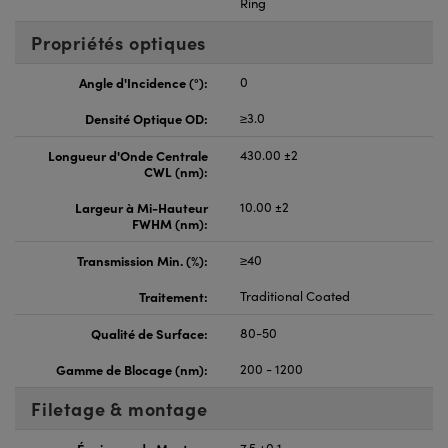
Ring
Propriétés optiques
Angle d'Incidence (°):
0
Densité Optique OD:
≥3.0
Longueur d'Onde Centrale
430.00 ±2
CWL (nm):
Largeur à Mi-Hauteur
10.00 ±2
FWHM (nm):
Transmission Min. (%):
≥40
Traitement:
Traditional Coated
Qualité de Surface:
80-50
Gamme de Blocage (nm):
200 - 1200
Filetage & montage
Épaisseur de Monture
7.5 ±0.1