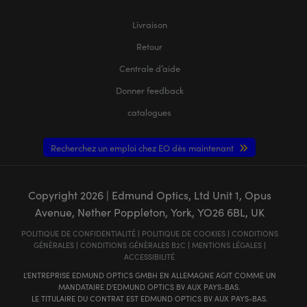
Livraison
Retour
Centrale d’aide
Donner feedback
catalogues
Recherchez un emploi chez EO dès maintenant
Copyright
2026
| Edmund Optics, Ltd Unit 1, Opus
Avenue, Nether Poppleton, York, YO26 6BL, UK
POLITIQUE DE CONFIDENTIALITÉ
|
POLITIQUE DE COOKIES
|
CONDITIONS
GÉNÈRALES
|
CONDITIONS GÉNÈRALES B2C
|
MENTIONS LÉGALES
|
ACCESSIBILITÉ
L'ENTREPRISE EDMUND OPTICS GMBH EN ALLEMAGNE AGIT COMME UN
MANDATAIRE D'EDMUND OPTICS BV AUX PAYS-BAS.
LE TITULAIRE DU CONTRAT EST EDMUND OPTICS BV AUX PAYS-BAS.