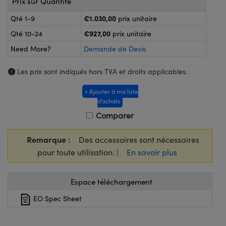
Prix sur Quantité
®
s Optiques Lightpath
iques pour Caméras
€1.030,00
Qté 1-9
prix unitaire
Rélai ou Coupleurs
ion Labs™
nalogiques
€927,00
Qté 10-24
prix unitaire
es de Poche ou à Mesure Directe
Need More?
Demande de Devis
ireWire
rs
Les prix sont indiqués hors TVA et droits applicables.
d'Imagerie
+ Ajouter à ma liste
roduits : Microscopie
ics
produits : Caméras
d’achats
Comparer
n Gratings™
Remarque :
Des accessoires sont nécessaires
pour toute utilisation. |
En savoir plus
ax
s Optiques de SCHOTT
Espace téléchargement
EO Spec Sheet
Innovations