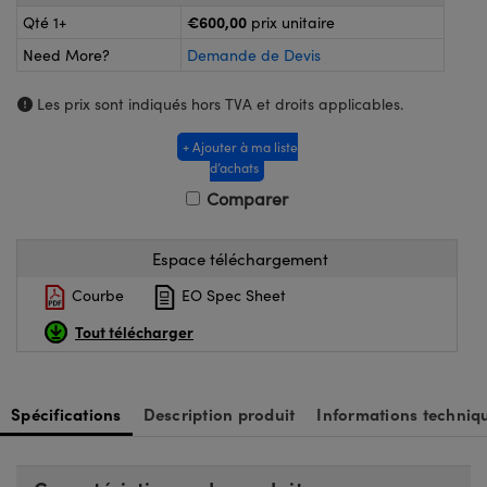
®
s Optiques Lightpath
iques pour Caméras
€600,00
Qté 1+
prix unitaire
Need More?
Demande de Devis
Rélai ou Coupleurs
ion Labs™
nalogiques
es de Poche ou à Mesure Directe
Les prix sont indiqués hors TVA et droits applicables.
ireWire
+ Ajouter à ma liste
rs
d'Imagerie
d’achats
Comparer
roduits : Microscopie
ics
produits : Caméras
Espace téléchargement
n Gratings™
Courbe
EO Spec Sheet
Tout télécharger
ax
s Optiques de SCHOTT
Spécifications
Description produit
Informations techniq
Innovations