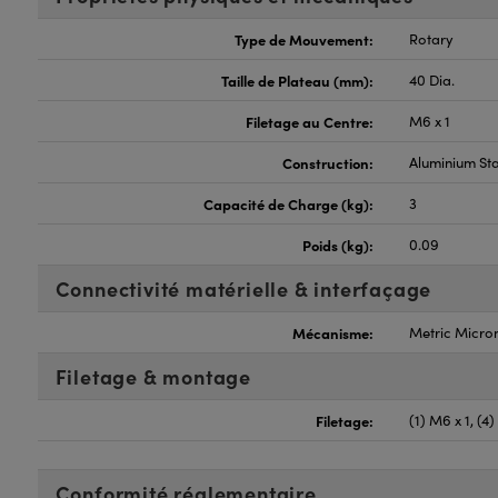
Type de Mouvement:
Rotary
Taille de Plateau (mm):
40 Dia.
Filetage au Centre:
M6 x 1
Construction:
Aluminium St
Capacité de Charge (kg):
3
Poids (kg):
0.09
Connectivité matérielle & interfaçage
Mécanisme:
Metric Micro
Filetage & montage
Filetage:
(1) M6 x 1, (4
Conformité réglementaire