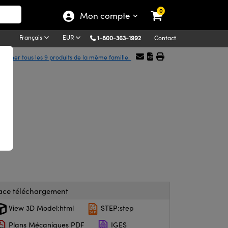
0
Mon compte
Français
EUR
1-800-363-1992
Contact
fficher tous les 9 produits de la même famille.
ace téléchargement
View 3D Model:html
STEP:step
Plans Mécaniques PDF
IGES