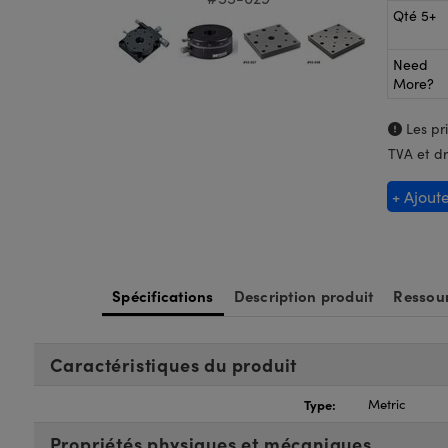
Qté 5+
Need
More?
Les pri
TVA et dr
+ Ajout
Spécifications
Description produit
Ressour
Caractéristiques du produit
Type:
Metric
Propriétés physiques et mécaniques