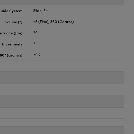
uide System:
Slide-Fit
Course (°):
±5 (Fine), 360 (Coarse)
tricité (μm):
20
Incréments:
2°
60° (arcmin):
70.2