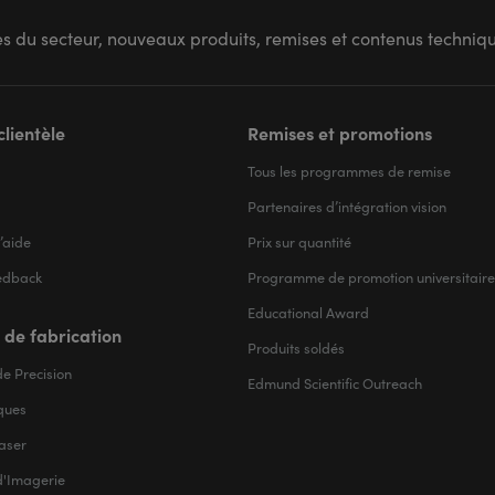
s du secteur, nouveaux produits, remises et contenus techni
clientèle
Remises et promotions
Tous les programmes de remise
Partenaires d’intégration vision
’aide
Prix sur quantité
edback
Programme de promotion universitaire
Educational Award
 de fabrication
Produits soldés
e Precision
Edmund Scientific Outreach
iques
aser
d'Imagerie