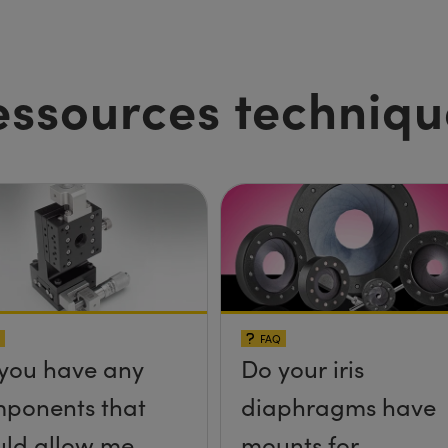
essources techniqu
FAQ
you have any
Do your iris
ponents that
diaphragms have
ld allow me
mounts for