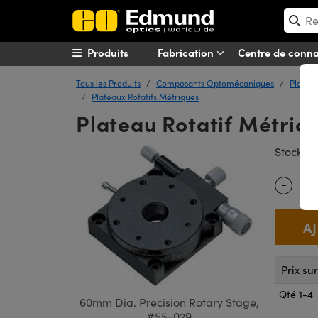
Produits
Fabrication
Centre de conn
Tous les Produits
Composants Optomécaniques
Platine
Plateaux Rotatifs Métriques
Plateau Rotatif Métriq
#
Stock
-
Quantity
Prix su
Qté 1-4
60mm Dia. Precision Rotary Stage,
#55-029