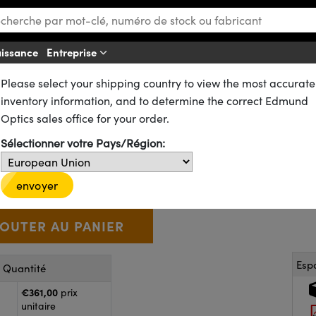
aissance
Entreprise
A
Please select your shipping country to view the most accurate
s Manuelles et Glissières
Platines Manuelles et à Roulements à Billes
inventory information, and to determine the correct Edmund
ue, 40 mm
Optics sales office for your order.
Sélectionner votre Pays/Région:
55-028
20+ In Stock
€361
,00
+
 Selector
Use the plus and minus buttons to adjust the quantity.
envoyer
Esp
r Quantité
€361,00
prix
unitaire