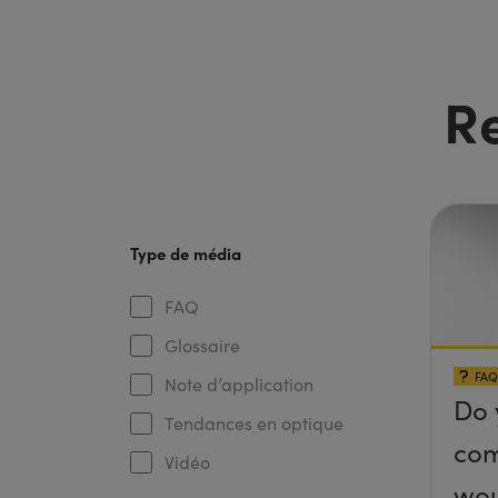
R
Type de média
FAQ
Glossaire
FAQ
Note d’application
Do 
Tendances en optique
com
Vidéo
wou