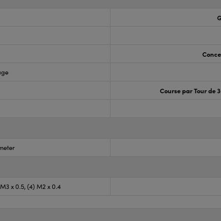
G
Concen
age
Course par Tour de 3
meter
) M3 x 0.5, (4) M2 x 0.4