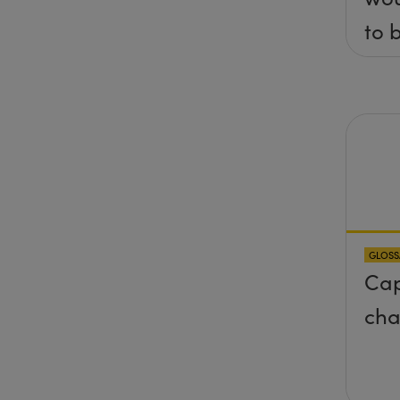
to 
axis
x, 
pla
any
pro
abo
GLOSS
sur
Cap
cha