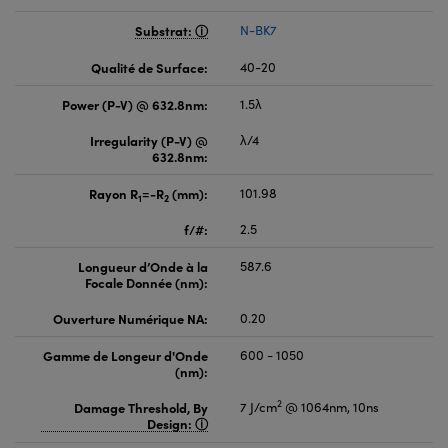
Substrat:
N-BK7
Qualité de Surface:
40-20
Power (P-V) @ 632.8nm:
1.5λ
Irregularity (P-V) @
λ/4
632.8nm:
Rayon R
=-R
(mm):
101.98
1
2
f/#:
2.5
Longueur d’Onde à la
587.6
Focale Donnée (nm):
Ouverture Numérique NA:
0.20
Gamme de Longeur d'Onde
600 - 1050
(nm):
2
Damage Threshold, By
7 J/cm
@ 1064nm, 10ns
Design: