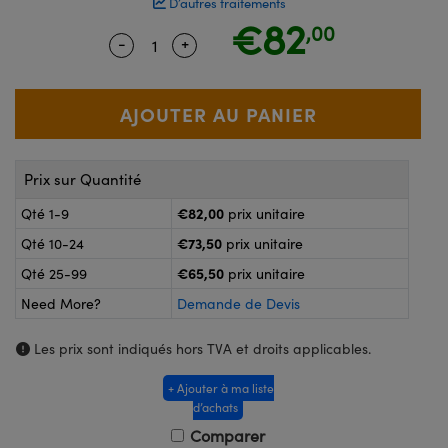
D’autres traitements
®
s Optiques Lightpath
€82
,00
nalogiques
-
+
Quantity Selector
Use the plus and minus buttons to ad
Rélai ou Coupleurs
on Labs™
reWire
s de Poche ou à Mesure Directe
'Imagerie
rs
roduits : Caméras
Prix sur Quantité
roduits : Microscopie
ics
€82,00
Qté 1-9
prix unitaire
€73,50
Qté 10-24
prix unitaire
n Gratings™
€65,50
Qté 25-99
prix unitaire
Need More?
Demande de Devis
ax
Les prix sont indiqués hors TVA et droits applicables.
s Optiques de SCHOTT
+ Ajouter à ma liste
d’achats
Comparer
Innovations