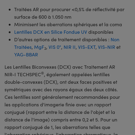
Traitées AR pour procurer <0,5% de réflectivité par
surface de 600 à 1.050 nm
Minimisent les aberrations sphériques et la coma
Lentilles DCX en Silice Fondue UV
disponibles
D’autres options de traitement disponibles :
Non
Traitées
,
MgF
,
VIS 0°
,
NIR II
,
VIS-EXT
,
VIS-NIR
et
2
YAG-BBAR
Les Lentilles Biconvexes (DCX) avec Traitement AR
®
NIR-I TECHSPEC
, également appelées lentilles
double-convexes (DCX), ont deux faces positives et
symétriques avec des rayons égaux des deux côtés.
Ces lentilles sont généralement recommandées pour
les applications d'imagerie finie avec un rapport
conjugué (rapport entre la distance de l'objet et la
distance de l'image) compris entre 0,2 et 5. Pour un
rapport conjugué de 1, les aberrations telles que
l'aberration sphérique, l'aberration chromatique, la