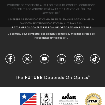
POLITIQUE DE CONFIDENTIALITÉ
|
POLITIQUE DE COOKIES
|
CONDITIONS
GÉNÈRALES
|
CONDITIONS GÉNÈRALES B2C
|
MENTIONS LÉGALES
|
ACCESSIBILITÉ
L'ENTREPRISE EDMUND OPTICS GMBH EN ALLEMAGNE AGIT COMME UN
MANDATAIRE D'EDMUND OPTICS BV AUX PAYS-BAS.
LE TITULAIRE DU CONTRAT EST EDMUND OPTICS BV AUX PAYS-BAS.
Ce contenu peut comporter des éléments générés ou modifiés à l'aide de
l'intelligence artificielle (IA).
FUTURE
The
Depends On Optics
®