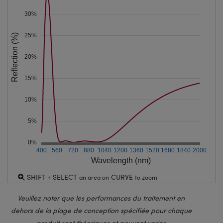
30%
25%
Reflection (%)
20%
15%
10%
5%
0%
400
560
720
880
1040
1200
1360
1520
1680
1840
2000
Wavelength (nm)
SHIFT + SELECT
CURVE
an area on
to zoom
Veuillez noter que les performances du traitement en
dehors de la plage de conception spécifiée pour chaque
produit sont théoriques et peuvent varier.