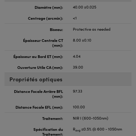
Diamètre (mm):
40.00 ±0.025
Centrage (arcmin):
<1
Biseau:
Protective as needed
Épaisseur Centrale CT
8.00 ±0.10
(mm):
Épaisseur au Bord ET (mm):
4.04
Ouverture Utile CA (mm):
39.00
Propriétés optiques
Distance Focale Arrière BFL
97.33
(mm):
Distance Focale EFL (mm):
100.00
Traitement:
NIR I (600-1050nm)
Spécification du
R
≤0.5% @ 600 - 1050nm
avg
Traitement: