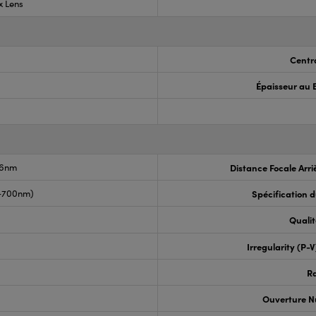
x Lens
Centr
Épaisseur au 
.6nm
Distance Focale Arri
0-700nm)
Spécification 
Qualit
Irregularity (P-
R
Ouverture N