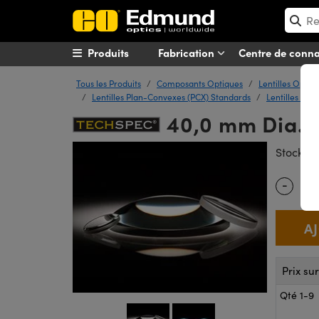
Produits
Fabrication
Centre de conn
Tous les Produits
Composants Optiques
Lentilles Optiq
Lentilles Plan-Convexes (PCX) Standards
Lentilles Pla
40,0 mm Dia. x
#
Stock
-
Quantity
Prix su
Qté 1-9