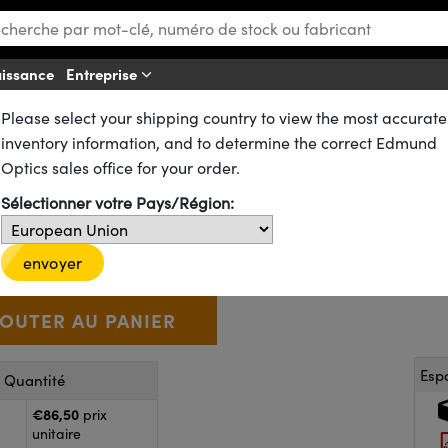
aissance
Entreprise
Aff
Please select your shipping country to view the most accurate
ues
Lentilles Plan-Convexes (PCX)
n Convexes (PCX) Traitées VIS-EXT
inventory information, and to determine the correct Edmund
 80,0 mm FL, Lentille PCX Trait
Optics sales office for your order.
Sélectionner votre Pays/Région:
34-180-INK
CONTACT
D’autres traitements
€86
,50
+
 Selector
Use the plus and minus buttons to adjust the quantity.
envoyer
Esp
r Quantité
€86,50
prix
unitaire