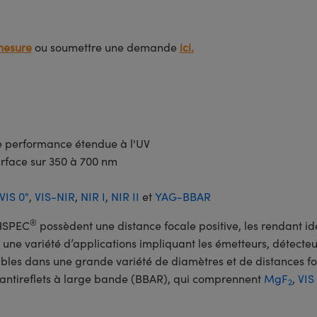
mesure
ou soumettre une demande
ici.
ne performance étendue à l'UV
urface sur 350 à 700 nm
VIS 0°
,
VIS-NIR
,
NIR I
,
NIR II
et
YAG-BBAR
®
CHSPEC
possèdent une distance focale positive, les rendant idé
une variété d’applications impliquant les émetteurs, détecteurs
es dans une grande variété de diamètres et de distances foca
antireflets à large bande (BBAR), qui comprennent
MgF
,
VIS
2