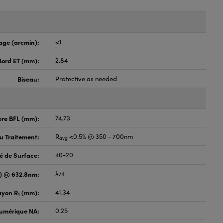
age (arcmin):
<1
Bord ET (mm):
2.84
Biseau:
Protective as needed
ère BFL (mm):
74.73
du Traitement:
R
<0.5% @ 350 - 700nm
avg
é de Surface:
40-20
V) @ 632.8nm:
λ/4
ayon R
(mm):
41.34
1
umérique NA:
0.25