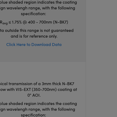
blue shaded region indicates the coating
ign wavelengh range, with the following
specification:
R
≤ 1.75% @ 400 - 700nm (N-BK7)
avg
ta outside this range is not guaranteed
and is for reference only.
Click Here to Download Data
ical transmission of a 3mm thick N-BK7
ow with VIS-EXT (350-700nm) coating at
0° AOI.
blue shaded region indicates the coating
ign wavelengh range, with the following
specification: