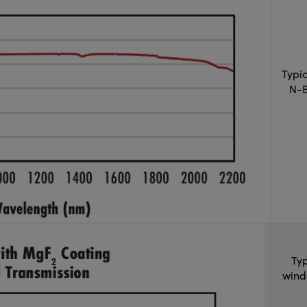
Typi
N-B
Typ
wind