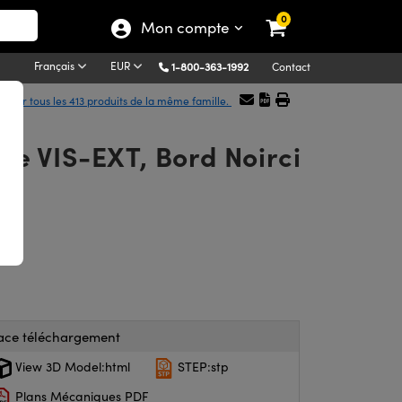
0
Mon compte
Français
EUR
1-800-363-1992
Contact
icher tous les 413 produits de la même famille.
ée VIS-EXT, Bord Noirci
ace téléchargement
View 3D Model:html
STEP:stp
Plans Mécaniques PDF