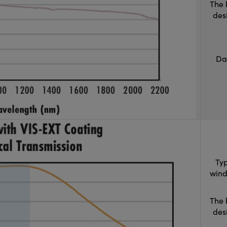
The 
des
Da
Typ
wind
The 
des