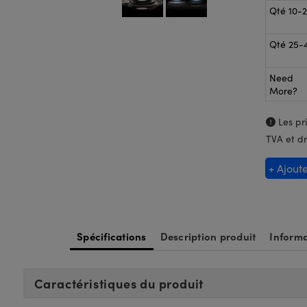
Qté 10-
Qté 25-
Need
More?
Les pri
TVA et dr
+ Ajout
Spécifications
Description produit
Informa
Caractéristiques du produit