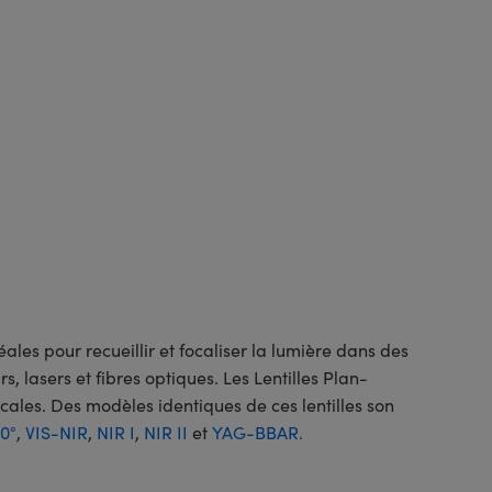
ales pour recueillir et focaliser la lumière dans des
, lasers et fibres optiques. Les Lentilles Plan-
les. Des modèles identiques de ces lentilles son
 0°
,
VIS-NIR
,
NIR I
,
NIR II
et
YAG-BBAR.