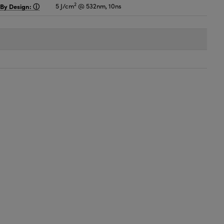
2
 By Design:
5 J/cm
@ 532nm, 10ns