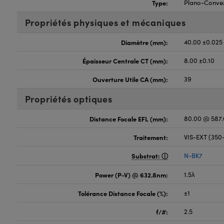
Type:
Plano-Conve
Propriétés physiques et mécaniques
Diamètre (mm):
40.00 ±0.025
Épaisseur Centrale CT (mm):
8.00 ±0.10
Ouverture Utile CA (mm):
39
Propriétés optiques
Distance Focale EFL (mm):
80.00 @ 587
Traitement:
VIS-EXT (35
Substrat:
N-BK7
Power (P-V) @ 632.8nm:
1.5λ
Tolérance Distance Focale (%):
±1
f/#:
2.5