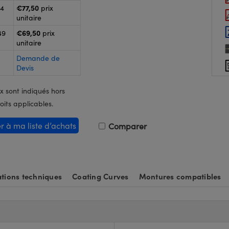
€77,50
24
prix
unitaire
€69,50
49
prix
unitaire
Demande de
Devis
x sont indiqués hors
oits applicables.
er à ma liste d’achats
Comparer
tions techniques
Coating Curves
Montures compatibles