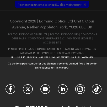
Recherchez un emploi chez EO dès maintenant
Copyright
2026
| Edmund Optics, Ltd Unit 1, Opus
Avenue, Nether Poppleton, York, YO26 6BL, UK
POLITIQUE DE CONFIDENTIALITÉ
|
POLITIQUE DE COOKIES
|
CONDITIONS
GÉNÈRALES
|
CONDITIONS GÉNÈRALES B2C
|
MENTIONS LÉGALES
|
ACCESSIBILITÉ
L'ENTREPRISE EDMUND OPTICS GMBH EN ALLEMAGNE AGIT COMME UN
MANDATAIRE D'EDMUND OPTICS BV AUX PAYS-BAS.
LE TITULAIRE DU CONTRAT EST EDMUND OPTICS BV AUX PAYS-BAS.
Ce contenu peut comporter des éléments générés ou modifiés à l'aide de
l'intelligence artificielle (IA).
®