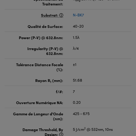
Traitement:
Substrat:
N-BK7
Qualité de Surface:
40-20
Power (P-V) @ 632.8nm:
1.5λ
Irregularity (P-V) @
λ/4
632.8nm:
Tolérance Distance Focale
±1
(%):
Rayon R
(mm):
51.68
1
f/#:
7
Ouverture Numérique NA:
0.20
Gamme de Longeur d'Onde
425 - 675
(nm):
2
Damage Threshold, By
5 J/cm
@ 532nm, 10ns
Design: