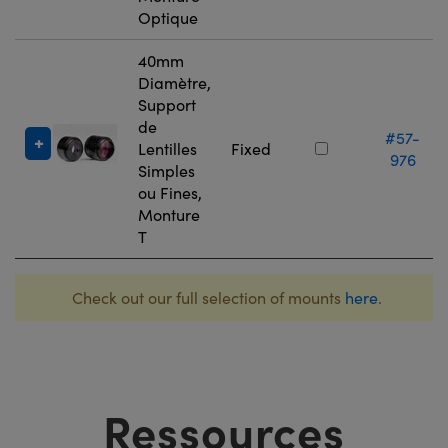
Optique
40mm
Diamètre,
Support
de
#57-
Lentilles
Fixed
976
Simples
ou Fines,
Monture
T
Check out our full selection of mounts
here
.
Ressources