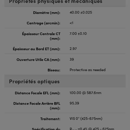
Propriétés physiques et mécaniques
Diamètre (mm):
40.00 ±0.025
Centrage (arcmin):
<1
Épaisseur Centrale CT
7.00 ±0.10
(mm):
Épaisseur au Bord ET (mm):
2.97
Ouverture Utile CA (mm):
39
Biseau:
Protective as needed
Propriétés optiques
Distance Focale EFL (mm):
100.00 @ 587.6nm
Distance Focale Arrière BFL
95.39
(mm):
Traitement:
VIS 0° (425-675nm)
Spécification du
R
≤0.4% @ 425 - 675nm
avg