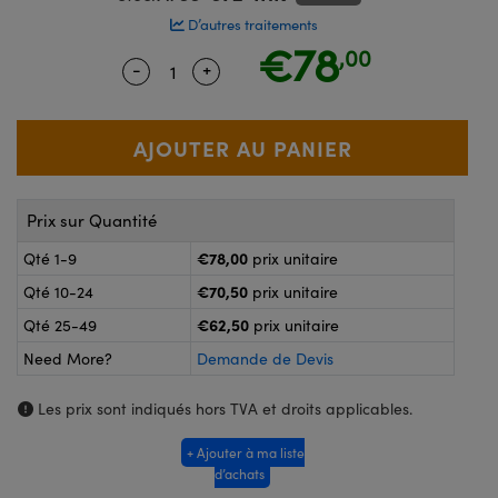
®
s Optiques Lightpath
D’autres traitements
nalogiques
€78
,00
Rélai ou Coupleurs
on Labs™
-
+
Quantity Selector
Use the plus and minus buttons to ad
reWire
s de Poche ou à Mesure Directe
'Imagerie
rs
roduits : Caméras
roduits : Microscopie
ics
Prix sur Quantité
€78,00
Qté 1-9
prix unitaire
€70,50
Qté 10-24
prix unitaire
n Gratings™
€62,50
Qté 25-49
prix unitaire
ax
Need More?
Demande de Devis
s Optiques de SCHOTT
Les prix sont indiqués hors TVA et droits applicables.
+ Ajouter à ma liste
d’achats
Innovations