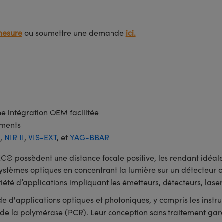
mesure
ou soumettre une demande
ici.
e intégration OEM facilitée
ements
I
,
NIR II
,
VIS-EXT
, et
YAG-BBAR
 possèdent une distance focale positive, les rendant idéales 
 systèmes optiques en concentrant la lumière sur un détecteur o
été d’applications impliquant les émetteurs, détecteurs, lasers
ude d'applications optiques et photoniques, y compris les inst
e de la polymérase (PCR). Leur conception sans traitement gar