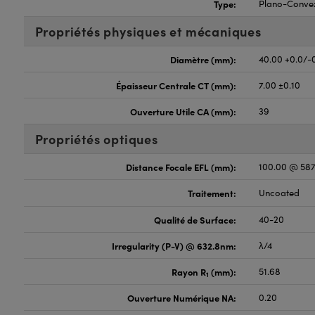
Type:
Plano-Conve
Propriétés physiques et mécaniques
Diamètre (mm):
40.00 +0.0/-
Épaisseur Centrale CT (mm):
7.00 ±0.10
Ouverture Utile CA (mm):
39
Propriétés optiques
Distance Focale EFL (mm):
100.00 @ 58
Traitement:
Uncoated
Qualité de Surface:
40-20
Irregularity (P-V) @ 632.8nm:
λ/4
Rayon R
(mm):
51.68
1
Ouverture Numérique NA:
0.20