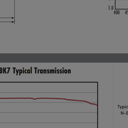
Typi
N-B