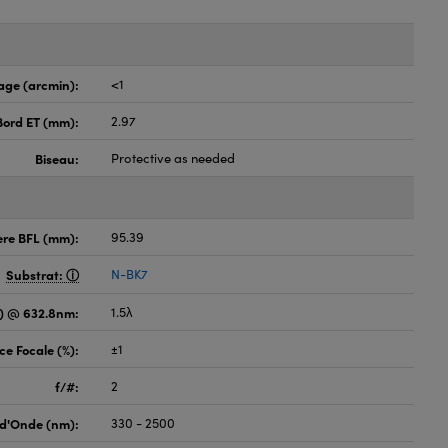
age (arcmin):
<1
Bord ET (mm):
2.97
Biseau:
Protective as needed
ère BFL (mm):
95.39
Substrat:
N-BK7
) @ 632.8nm:
1.5λ
ce Focale (%):
±1
f/#:
2
d'Onde (nm):
330 - 2500