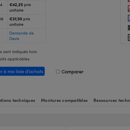
€42,25
24
prix
unitaire
€37,50
49
prix
unitaire
Demande de
Devis
x sont indiqués hors
oits applicables.
er à ma liste d’achats
Comparer
tions techniques
Montures compatibles
Ressources techn