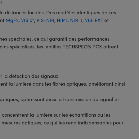
es.
e distances focales. Des modèles identiques de ces
ent
MgF2
,
VIS 0°
,
VIS-NIR
,
NIR I
,
NIR II
,
VIS-EXT
et
mes spectrales, ce qui garantit des performances
ins spécialisés, les lentilles TECHSPEC® PCX offrent
er la détection des signaux.
ment la lumière dans les fibres optiques, améliorant ainsi
optiques, optimisant ainsi la transmission du signal et
concentrent la lumière sur les échantillons ou les
des mesures optiques, ce qui les rend indispensables pour