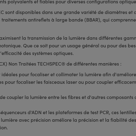
s polyvalents et fiables pour diverses configurations optiqu
C sont disponibles dans une grande variété de diamètres et d
s traitements antireflets à large bande (BBAR), qui comprenn
maximisent la transmission de la lumière dans différentes gam
otonique. Que ce soit pour un usage général ou pour des beso
l'efficacité des systèmes optiques.
 (PCX) Non Traitées TECHSPEC® de différentes manières :
t idéales pour focaliser et collimater la lumière afin d'amélior
ées pour focaliser les faisceaux laser ou pour coupler efficace
 de coupler la lumière entre les fibres et d'autres composants 
équenceurs d'ADN et les plateformes de test PCR, ces lentilles 
a lumière avec précision améliore la précision et la fiabilité 
ion.