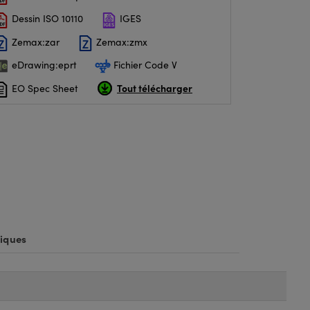
Dessin ISO 10110
IGES
Zemax:zar
Zemax:zmx
eDrawing:eprt
Fichier Code V
Tout télécharger
EO Spec Sheet
iques