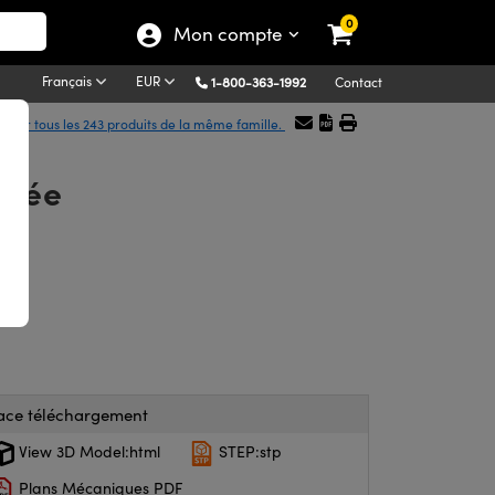
0
Mon compte
Français
EUR
1-800-363-1992
Contact
icher tous les 243 produits de la même famille.
itée
ace téléchargement
View 3D Model:html
STEP:stp
Plans Mécaniques PDF