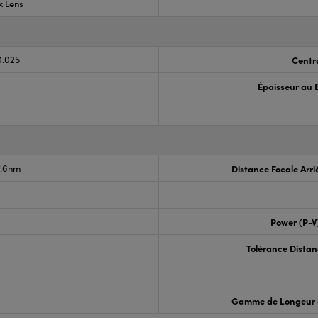
x Lens
0.025
Centr
Épaisseur au 
7.6nm
Distance Focale Arri
Power (P-V
Tolérance Distan
Gamme de Longeur 