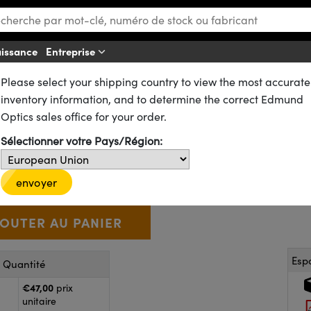
aissance
Entreprise
Aff
Please select your shipping country to view the most accurate
ues
Lentilles Plan-Convexes (PCX)
n-Convexes (PCX) Non Traitées
inventory information, and to determine the correct Edmund
00 mm FL, Lentille PCX Non Tra
Optics sales office for your order.
Sélectionner votre Pays/Région:
33-370
20+ In Stock
D’autres traitements
€47
,00
+
 Selector
Use the plus and minus buttons to adjust the quantity.
envoyer
Esp
r Quantité
€47,00
prix
unitaire