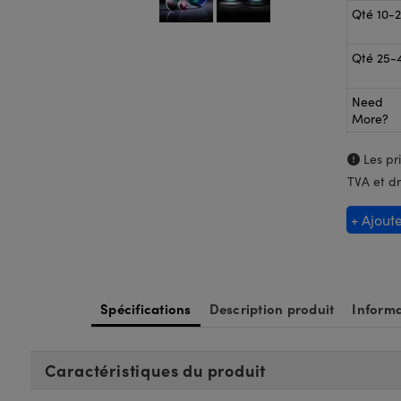
Qté 10-
Qté 25-
Need
More?
Les pri
TVA et dr
+ Ajout
Spécifications
Description produit
Informa
Caractéristiques du produit