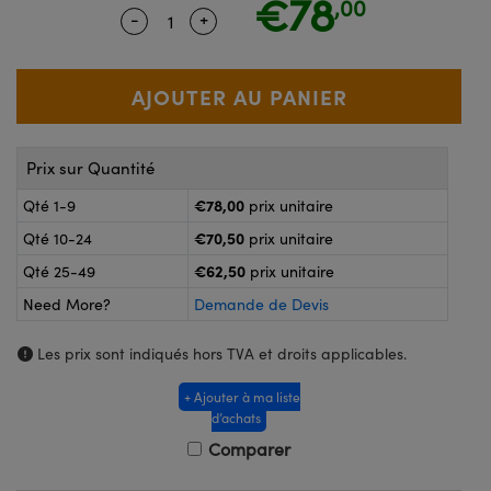
€78
,00
®
s Optiques Lightpath
-
+
Quantity Selector
Use the plus and minus buttons to ad
nalogiques
Rélai ou Coupleurs
on Labs™
reWire
s de Poche ou à Mesure Directe
'Imagerie
rs
Prix sur Quantité
roduits : Caméras
roduits : Microscopie
ics
€78,00
Qté 1-9
prix unitaire
€70,50
Qté 10-24
prix unitaire
€62,50
Qté 25-49
prix unitaire
n Gratings™
Need More?
Demande de Devis
ax
Les prix sont indiqués hors TVA et droits applicables.
s Optiques de SCHOTT
+ Ajouter à ma liste
d’achats
Comparer
Innovations