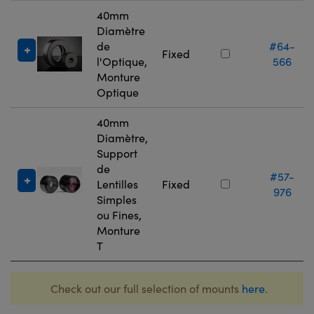
40mm
Diamètre
de
#64-
Fixed
l'Optique,
566
Monture
Optique
40mm
Diamètre,
Support
de
#57-
Lentilles
Fixed
976
Simples
ou Fines,
Monture
T
Check out our full selection of mounts
here
.