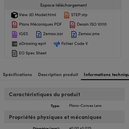
Espace téléchargement
View 3D Model:html
STEP:stp
Plans Mécaniques PDF
Dessin ISO 10110
IGES
Zemax:zar
Zemax:zmx
eDrawing:eprt
Fichier Code V
EO Spec Sheet
Spécifications
Description produit
Informations techniq
Caractéristiques du produit
Type:
Plano-Convex Lens
Propriétés physiques et mécaniques
Diamètre (mm):
40.00 ±0.025