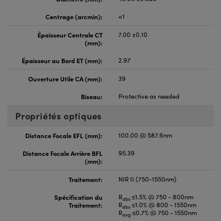
Centrage (arcmin):
<1
Épaisseur Centrale CT
7.00 ±0.10
(mm):
Épaisseur au Bord ET (mm):
2.97
Ouverture Utile CA (mm):
39
Biseau:
Protective as needed
Propriétés optiques
Distance Focale EFL (mm):
100.00 @ 587.6nm
Distance Focale Arrière BFL
95.39
(mm):
Traitement:
NIR II (750-1550nm)
Spécification du
R
≤1.5% @ 750 - 800nm
abs
Traitement:
R
≤1.0% @ 800 - 1550nm
abs
R
≤0.7% @ 750 - 1550nm
avg