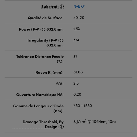
Substrat:
N-BK7
Qualité de Surface:
40-20
Power (P-V) @ 632.8nm:
1.5λ
Irregularity (P-V) @
λ/4
632.8nm:
Tolérance Distance Focale
±1
(%):
Rayon R
(mm):
51.68
1
f/#:
2.5
Ouverture Numérique NA:
0.20
Gamme de Longeur d'Onde
750 - 1550
(nm):
2
Damage Threshold, By
8 J/cm
@ 1064nm, 10ns
Design: