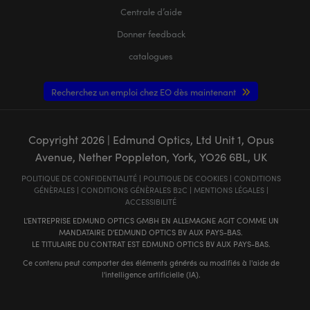
Centrale d’aide
Donner feedback
catalogues
Recherchez un emploi chez EO dès maintenant
Copyright
2026
| Edmund Optics, Ltd Unit 1, Opus
Avenue, Nether Poppleton, York, YO26 6BL, UK
POLITIQUE DE CONFIDENTIALITÉ
|
POLITIQUE DE COOKIES
|
CONDITIONS
GÉNÈRALES
|
CONDITIONS GÉNÈRALES B2C
|
MENTIONS LÉGALES
|
ACCESSIBILITÉ
L'ENTREPRISE EDMUND OPTICS GMBH EN ALLEMAGNE AGIT COMME UN
MANDATAIRE D'EDMUND OPTICS BV AUX PAYS-BAS.
LE TITULAIRE DU CONTRAT EST EDMUND OPTICS BV AUX PAYS-BAS.
Ce contenu peut comporter des éléments générés ou modifiés à l'aide de
l'intelligence artificielle (IA).