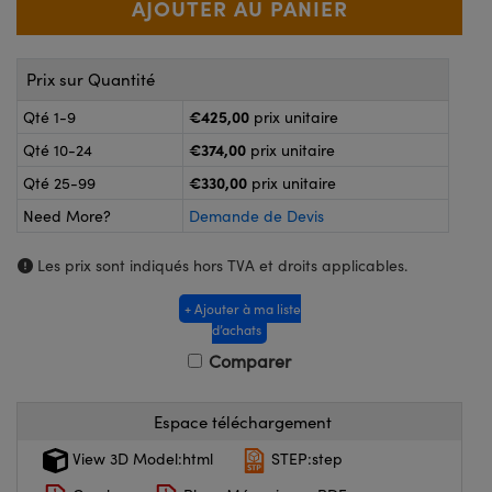
®
s Optiques Lightpath
nalogiques
Rélai ou Coupleurs
on Labs™
Prix sur Quantité
reWire
s de Poche ou à Mesure Directe
€425,00
Qté 1-9
prix unitaire
'Imagerie
€374,00
Qté 10-24
prix unitaire
rs
roduits : Caméras
€330,00
Qté 25-99
prix unitaire
roduits : Microscopie
ics
Need More?
Demande de Devis
Les prix sont indiqués hors TVA et droits applicables.
n Gratings™
+ Ajouter à ma liste
d’achats
ax
Comparer
s Optiques de SCHOTT
Espace téléchargement
View 3D Model:html
STEP:step
Innovations