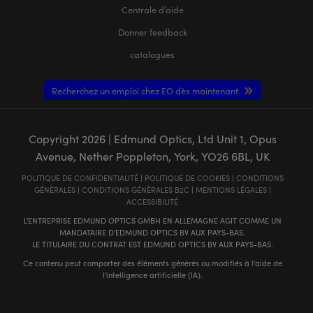
Centrale d’aide
Donner feedback
catalogues
Recherchez un emploi chez EO dès maintenant
Copyright
2026
| Edmund Optics, Ltd Unit 1, Opus
Avenue, Nether Poppleton, York, YO26 6BL, UK
POLITIQUE DE CONFIDENTIALITÉ
|
POLITIQUE DE COOKIES
|
CONDITIONS
GÉNÈRALES
|
CONDITIONS GÉNÈRALES B2C
|
MENTIONS LÉGALES
|
ACCESSIBILITÉ
L'ENTREPRISE EDMUND OPTICS GMBH EN ALLEMAGNE AGIT COMME UN
MANDATAIRE D'EDMUND OPTICS BV AUX PAYS-BAS.
LE TITULAIRE DU CONTRAT EST EDMUND OPTICS BV AUX PAYS-BAS.
Ce contenu peut comporter des éléments générés ou modifiés à l'aide de
l'intelligence artificielle (IA).