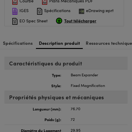
Courbe
Plans Mécaniques PDF
IGES
Spécifications
eDrawing:eprt
Tout télécharger
EO Spec Sheet
Spécifications
Description produit
Ressources technique
Caractéristiques du produit
Type:
Beam Expander
Style:
Fixed Magnification
Propriétés physiques et mécaniques
Longueur (mm):
76.70
Poids (g):
72
Diamètre du Logement
29.95