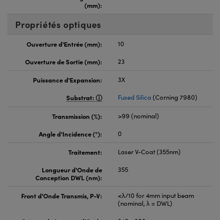
(mm):
Propriétés optiques
Ouverture d'Entrée (mm):
10
Ouverture de Sortie (mm):
23
Puissance d'Expansion:
3X
Substrat:
Fused Silica
(Corning 7980)
Transmission (%):
>99 (nominal)
Angle d'Incidence (°):
0
Traitement:
Laser V-Coat (355nm)
Longueur d'Onde de
355
Conception DWL (nm):
Front d'Onde Transmis, P-V:
<λ/10 for 4mm input beam
(nominal, λ = DWL)