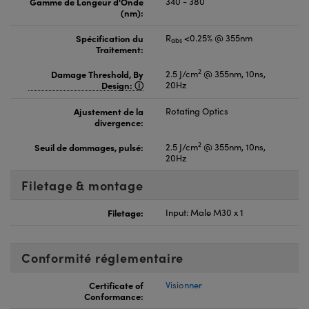
Gamme de Longeur d'Onde
340 - 380
(nm):
Spécification du
R
<0.25% @ 355nm
abs
Traitement:
2
Damage Threshold, By
2.5 J/cm
@ 355nm, 10ns,
Design:
20Hz
Ajustement de la
Rotating Optics
divergence:
2
Seuil de dommages, pulsé:
2.5 J/cm
@ 355nm, 10ns,
20Hz
Filetage & montage
Filetage:
Input: Male M30 x 1
Conformité réglementaire
Certificate of
Visionner
Conformance: