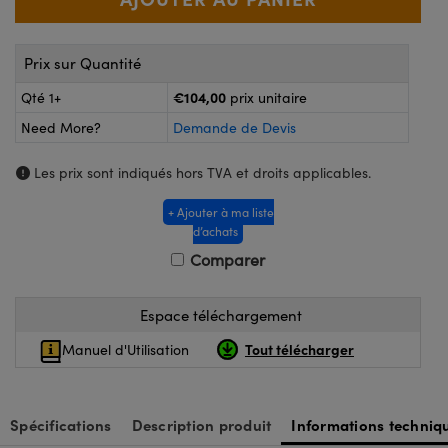
®
s Optiques Lightpath
iques pour Caméras
Rélai ou Coupleurs
ion Labs™
nalogiques
Prix sur Quantité
es de Poche ou à Mesure Directe
€104,00
Qté 1+
prix unitaire
ireWire
Need More?
Demande de Devis
rs
d'Imagerie
Les prix sont indiqués hors TVA et droits applicables.
roduits : Microscopie
ics
produits : Caméras
+ Ajouter à ma liste
d’achats
Comparer
n Gratings™
Espace téléchargement
ax
Tout télécharger
Manuel d'Utilisation
s Optiques de SCHOTT
Spécifications
Description produit
Informations techniq
Innovations