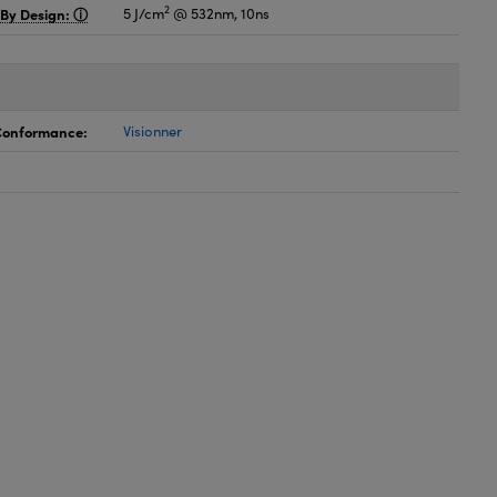
2
 By Design:
5 J/cm
@ 532nm, 10ns
 Conformance:
Visionner