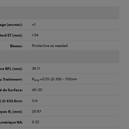
age (arcmin):
<1
Bord ET (mm):
1.54
Biseau:
Protective as needed
ère BFL (mm):
36.11
du Traitement:
R
<0.5% @ 350 - 700nm
avg
é de Surface:
40-20
V) @ 632.8nm:
λ/4
ayon R
(mm):
20.67
1
umérique NA:
0.32