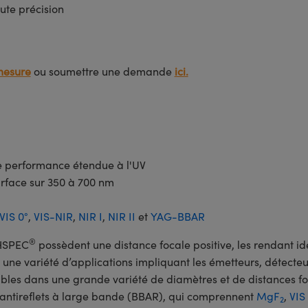
ute précision
mesure
ou soumettre une demande
ici.
ne performance étendue à l'UV
urface sur 350 à 700 nm
VIS 0°
,
VIS-NIR
,
NIR I
,
NIR II
et
YAG-BBAR
®
CHSPEC
possèdent une distance focale positive, les rendant idé
une variété d’applications impliquant les émetteurs, détecteurs
es dans une grande variété de diamètres et de distances foca
antireflets à large bande (BBAR), qui comprennent
MgF
,
VIS
2