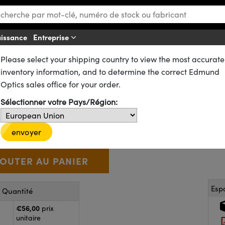
aissance
Entreprise
Aff
Please select your shipping country to view the most accurate
ues
Lentilles Plan-Convexes (PCX)
n Convexes (PCX) Traitées VIS-EXT
inventory information, and to determine the correct Edmund
 40,0 mm FL, Lentille PCX, VIS
Optics sales office for your order.
Sélectionner votre Pays/Région:
38-473
1 In Stock
D’autres traitements
€56
,00
+
 Selector
Use the plus and minus buttons to adjust the quantity.
envoyer
Esp
r Quantité
€56,00
prix
unitaire