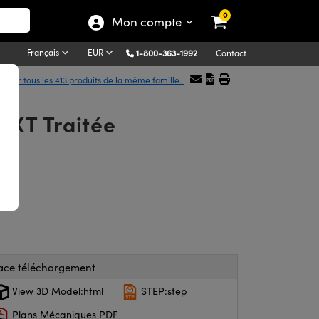
0
Mon compte
Français
EUR
1-800-363-1992
Contact
icher tous les 413 produits de la même famille.
-EXT Traitée
ace téléchargement
View 3D Model:html
STEP:step
Plans Mécaniques PDF