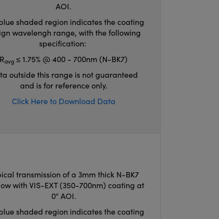
AOI.
blue shaded region indicates the coating
ign wavelengh range, with the following
specification:
R
≤ 1.75% @ 400 - 700nm (N-BK7)
avg
ta outside this range is not guaranteed
and is for reference only.
Click Here to Download Data
ical transmission of a 3mm thick N-BK7
ow with VIS-EXT (350-700nm) coating at
0° AOI.
blue shaded region indicates the coating