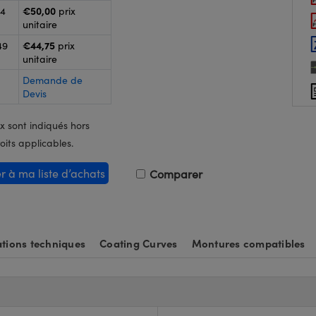
€50,00
24
prix
unitaire
€44,75
49
prix
unitaire
Demande de
Devis
x sont indiqués hors
oits applicables.
er à ma liste d’achats
Comparer
tions techniques
Coating Curves
Montures compatibles