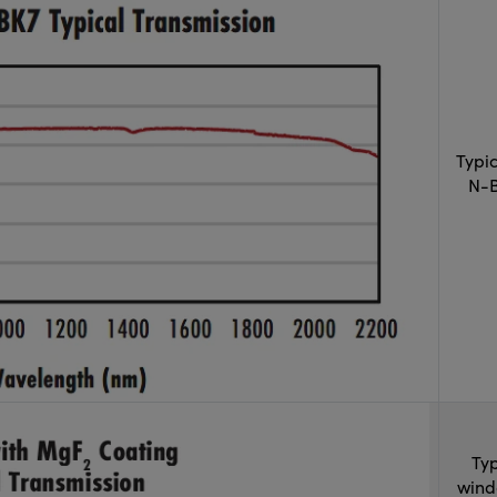
Typi
N-B
Typ
wind