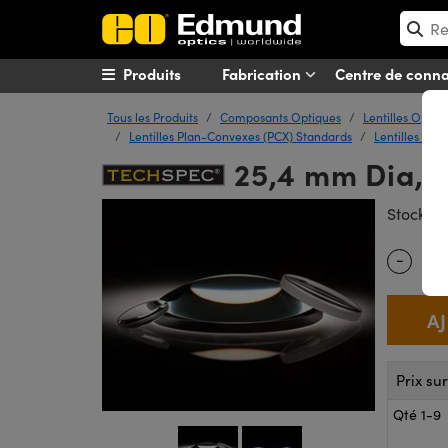
Produits
Fabrication
Centre de conn
Tous les Produits
Composants Optiques
Lentilles Optiq
Lentilles Plan-Convexes (PCX) Standards
Lentilles Pla
25,4 mm Dia, x
#
Stock
-
Quantity
Prix su
Qté 1-9