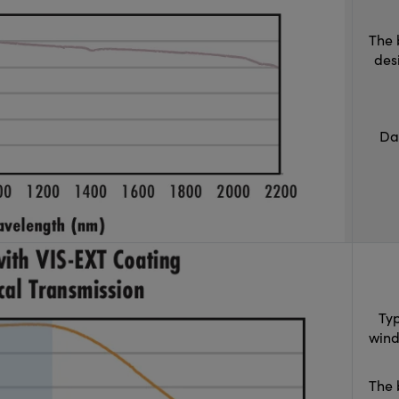
The 
des
Da
Typ
wind
The 