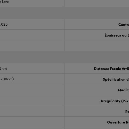
x Lens
0.025
Centr
Épaisseur au 
.6nm
Distance Focale Arri
0-700nm)
Spécification 
Qualit
Irregularity (P-
R
Ouverture N