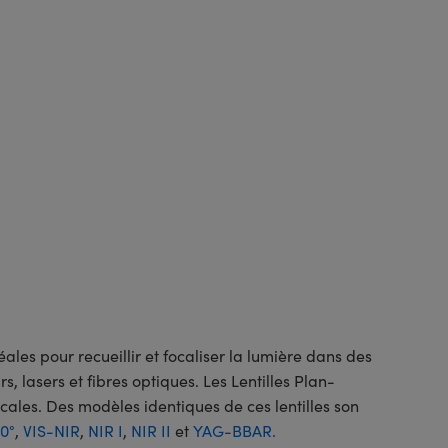
ales pour recueillir et focaliser la lumière dans des
, lasers et fibres optiques. Les Lentilles Plan-
les. Des modèles identiques de ces lentilles son
 0°
,
VIS-NIR
,
NIR I
,
NIR II
et
YAG-BBAR.