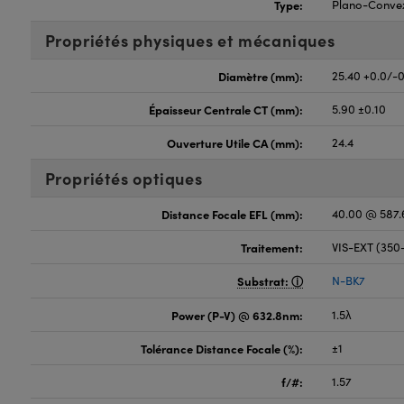
Type:
Plano-Conve
Propriétés physiques et mécaniques
Diamètre (mm):
25.40 +0.0/-
Épaisseur Centrale CT (mm):
5.90 ±0.10
Ouverture Utile CA (mm):
24.4
Propriétés optiques
Distance Focale EFL (mm):
40.00 @ 587
Traitement:
VIS-EXT (35
Substrat:
N-BK7
Power (P-V) @ 632.8nm:
1.5λ
Tolérance Distance Focale (%):
±1
f/#:
1.57