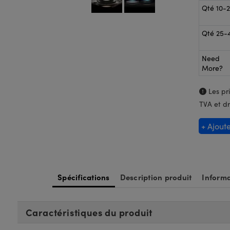
Qté 10-
Qté 25-
Need
More?
Les pri
TVA et dr
+ Ajout
Spécifications
Description produit
Informa
Caractéristiques du produit