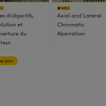
ÉO
VIDÉO
es d'objectifs,
Axial and Lateral
olution et
Chromatic
verture du
Aberration
teur
her plus