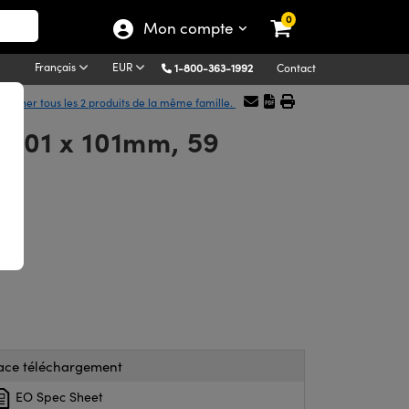
0
Mon compte
Français
EUR
1-800-363-1992
Contact
fficher tous les 2 produits de la même famille.
, 101 x 101mm, 59
ace téléchargement
EO Spec Sheet