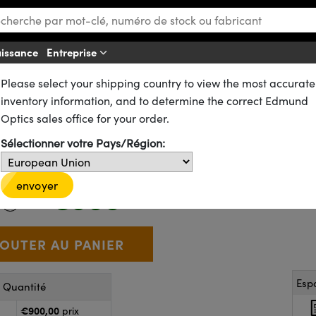
aissance
Entreprise
A
Please select your shipping country to view the most accurate
Mires à Assemblées Etoilées
inventory information, and to determine the correct Edmund
) de Mires Étoilées de Siemens
Optics sales office for your order.
hrome sur verre
Sélectionner votre Pays/Région:
58-835
1 In Stock
envoyer
€900
,00
+
 Selector
Use the plus and minus buttons to adjust the quantity.
Esp
r Quantité
€900,00
prix