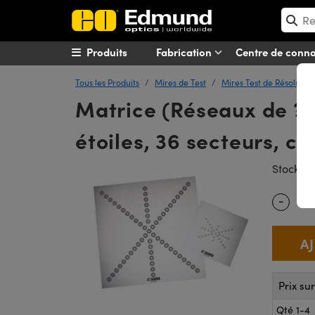
Produits
Fabrication
Centre de conn
Tous les Produits
Mires de Test
Mires Test de Résolution
Matrice (Réseaux de ??
étoiles, 36 secteurs, c
#
Stock
-
Quantity
Prix su
Qté 1-4