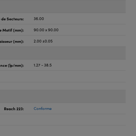
 de Secteurs:
36.00
de Motif (mm):
90.00 x 90.00
aisseur (mm):
2.00 ±0.05
unce (lp/mm):
1.27 - 38.5
Reach 223:
Conforme