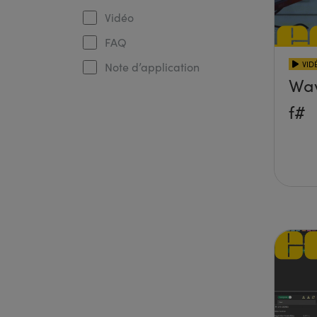
Vidéo
FAQ
VID
Note d’application
Wav
f#