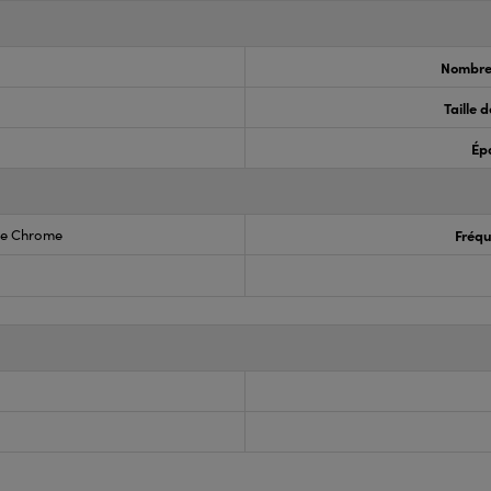
Nombre
Taille 
Ép
ive Chrome
Fréq