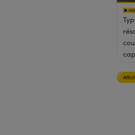
VID
Typ
rés
cou
cap
Affic