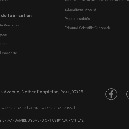
Educational Award
 de fabrication
Produits soldés
e Precision
Edmund Scientific Outreach
iques
aser
d'Imagerie
us Avenue, Nether Poppleton, York, YO26
IONS GÉNÈRALES
|
CONDITIONS GÉNÈRALES B2C
|
 UN MANDATAIRE D'EDMUND OPTICS BV AUX PAYS-BAS.