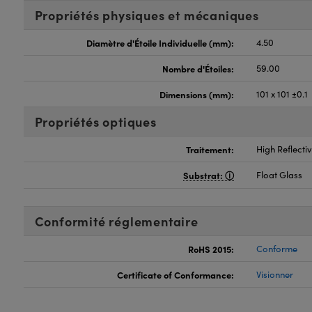
Propriétés physiques et mécaniques
Diamètre d'Étoile Individuelle (mm):
4.50
Nombre d'Étoiles:
59.00
Dimensions (mm):
101 x 101 ±0.1
Propriétés optiques
Traitement:
High Reflect
Substrat:
Float Glass
Conformité réglementaire
RoHS 2015:
Conforme
Certificate of Conformance:
Visionner