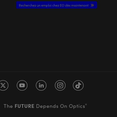
Recherchez un emploi chez EO dès maintenant
FUTURE
The
Depends On Optics
®