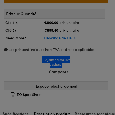
®
s Optiques Lightpath
nalogiques
Rélai ou Coupleurs
on Labs™
Prix sur Quantité
ireWire
€900,00
Qté 1-4
prix unitaire
s de Poche ou à Mesure Directe
€855,40
Qté 5+
prix unitaire
'Imagerie
rs
Need More?
Demande de Devis
roduits : Caméras
roduits : Microscopie
ics
Les prix sont indiqués hors TVA et droits applicables.
+ Ajouter à ma liste
d’achats
n Gratings™
Comparer
ax
Espace téléchargement
s Optiques de SCHOTT
EO Spec Sheet
Spécifications
Description produit
Ressources technique
Innovations