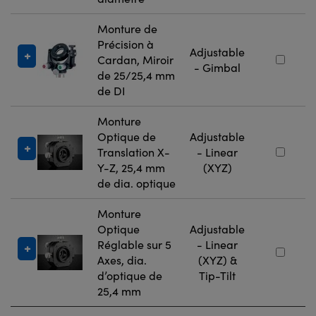
Monture de
Précision à
Adjustable
Cardan, Miroir
- Gimbal
de 25/25,4 mm
de DI
Monture
Optique de
Adjustable
Translation X-
- Linear
Y-Z, 25,4 mm
(XYZ)
de dia. optique
Monture
Optique
Adjustable
Réglable sur 5
- Linear
Axes, dia.
(XYZ) &
d’optique de
Tip-Tilt
25,4 mm