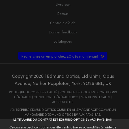
Livraison
Retour
Centrale d’aide
Donner feedback
catalogues
Recherchez un emploi chez EO dès maintenant
Copyright
2026
| Edmund Optics, Ltd Unit 1, Opus
Avenue, Nether Poppleton, York, YO26 6BL, UK
POLITIQUE DE CONFIDENTIALITÉ
|
POLITIQUE DE COOKIES
|
CONDITIONS
GÉNÈRALES
|
CONDITIONS GÉNÈRALES B2C
|
MENTIONS LÉGALES
|
ACCESSIBILITÉ
L'ENTREPRISE EDMUND OPTICS GMBH EN ALLEMAGNE AGIT COMME UN
MANDATAIRE D'EDMUND OPTICS BV AUX PAYS-BAS.
LE TITULAIRE DU CONTRAT EST EDMUND OPTICS BV AUX PAYS-BAS.
Ce contenu peut comporter des éléments générés ou modifiés à l'aide de