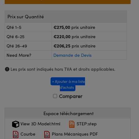
®
s Optiques Lightpath
nalogiques
Rélai ou Coupleurs
on Labs™
Prix sur Quantité
ireWire
€275,00
Qté 1-5
prix unitaire
s de Poche ou à Mesure Directe
€220,00
Qté 6-25
prix unitaire
'Imagerie
rs
€206,25
Qté 26-49
prix unitaire
roduits : Caméras
Need More?
Demande de Devis
roduits : Microscopie
ics
Les prix sont indiqués hors TVA et droits applicables.
+ Ajouter à ma liste
n Gratings™
d’achats
Comparer
ax
s Optiques de SCHOTT
Espace téléchargement
View 3D Model:html
STEP:step
Courbe
Plans Mécaniques PDF
Innovations