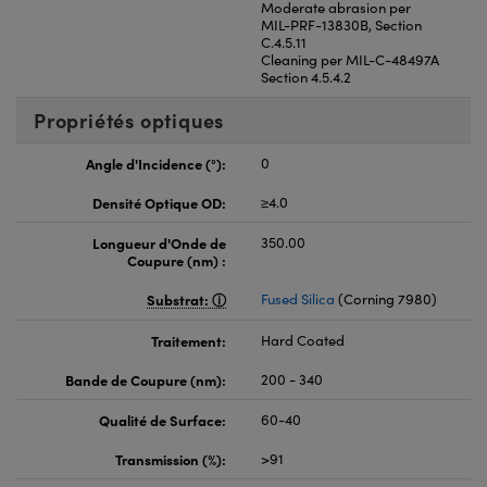
Moderate abrasion per
MIL-PRF-13830B, Section
C.4.5.11
Cleaning per MIL-C-48497A
Section 4.5.4.2
Propriétés optiques
Angle d'Incidence (°):
0
Densité Optique OD:
≥4.0
Longueur d'Onde de
350.00
Coupure (nm) :
Substrat:
Fused Silica
(Corning 7980)
Traitement:
Hard Coated
Bande de Coupure (nm):
200 - 340
Qualité de Surface:
60-40
Transmission (%):
>91