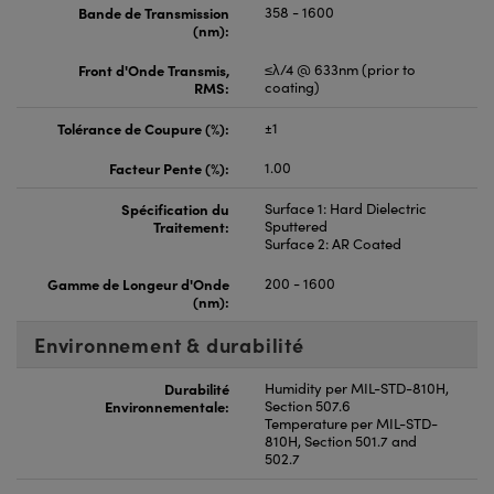
Bande de Transmission
358 - 1600
(nm):
Front d'Onde Transmis,
≤λ/4 @ 633nm (prior to
RMS:
coating)
Tolérance de Coupure (%):
±1
Facteur Pente (%):
1.00
Spécification du
Surface 1: Hard Dielectric
Traitement:
Sputtered
Surface 2: AR Coated
Gamme de Longeur d'Onde
200 - 1600
(nm):
Environnement & durabilité
Durabilité
Humidity per MIL-STD-810H,
Environnementale:
Section 507.6
Temperature per MIL-STD-
810H, Section 501.7 and
502.7