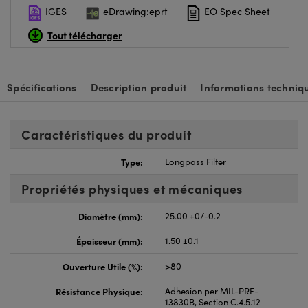
IGES
eDrawing:eprt
EO Spec Sheet
Tout télécharger
Spécifications
Description produit
Informations techniq
Caractéristiques du produit
Type:
Longpass Filter
Propriétés physiques et mécaniques
Diamètre (mm):
25.00 +0/-0.2
Épaisseur (mm):
1.50 ±0.1
Ouverture Utile (%):
>80
Résistance Physique:
Adhesion per MIL-PRF-
13830B, Section C.4.5.12