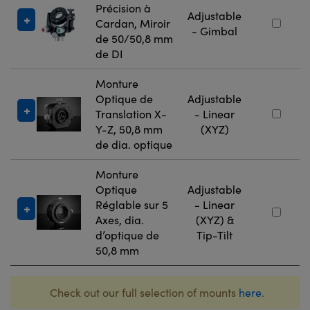
Précision à
Adjustable
Cardan, Miroir
- Gimbal
de 50/50,8 mm
de DI
Monture
Optique de
Adjustable
Translation X-
- Linear
Y-Z, 50,8 mm
(XYZ)
de dia. optique
Monture
Optique
Adjustable
Réglable sur 5
- Linear
Axes, dia.
(XYZ) &
d’optique de
Tip-Tilt
50,8 mm
Check out our full selection of mounts
here
.