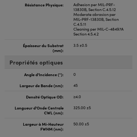
Résistance Physique:
Adhesion per MIL-PRF-
13830B, Section C.4.5.12
Moderate abrasion per
MIL-PRF-13830B, Section
C.4.5.11
Cleaning per MIL-C-48497A
Section 4.5.4.2
Épaisseur du Substrat
3.5 ±0.5
(mm):
Propriétés optiques
Angle d'Incidence (°):
0
Largeur de Bande (nm):
45
Densité Optique OD:
≥4.0
Longueur d'Onde Centrale
325.00 ±5
CWL (nm):
Largeur à Mi-Hauteur
50.00 ±5
FWHM (nm):