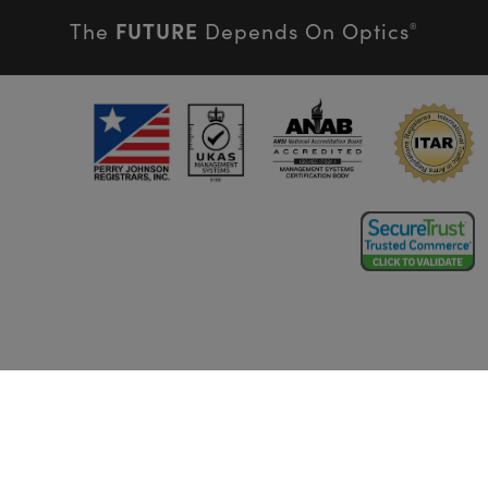
FUTURE
The
Depends On Optics
®