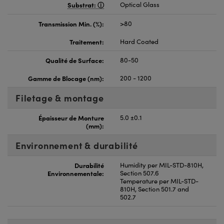
Substrat:
Optical Glass
Transmission Min. (%):
>80
Traitement:
Hard Coated
Qualité de Surface:
80-50
Gamme de Blocage (nm):
200 - 1200
Filetage & montage
Épaisseur de Monture
5.0 ±0.1
(mm):
Environnement & durabilité
Durabilité
Humidity per MIL-STD-810H,
Environnementale:
Section 507.6
Temperature per MIL-STD-
810H, Section 501.7 and
502.7