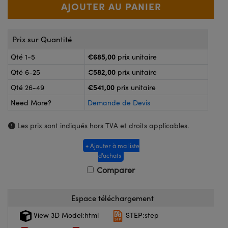
®
s Optiques Lightpath
nalogiques
Rélai ou Coupleurs
on Labs™
ireWire
Prix sur Quantité
s de Poche ou à Mesure Directe
€685,00
Qté 1-5
prix unitaire
'Imagerie
rs
€582,00
Qté 6-25
prix unitaire
roduits : Caméras
€541,00
Qté 26-49
prix unitaire
roduits : Microscopie
ics
Need More?
Demande de Devis
Les prix sont indiqués hors TVA et droits applicables.
n Gratings™
+ Ajouter à ma liste
d’achats
ax
Comparer
s Optiques de SCHOTT
Espace téléchargement
View 3D Model:html
STEP:step
Innovations