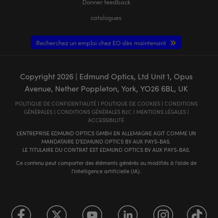
Donner feedback
catalogues
Recherchez un emploi chez EO dès maintenant
Copyright
2026
| Edmund Optics, Ltd Unit 1, Opus
Avenue, Nether Poppleton, York, YO26 6BL, UK
POLITIQUE DE CONFIDENTIALITÉ
|
POLITIQUE DE COOKIES
|
CONDITIONS
GÉNÈRALES
|
CONDITIONS GÉNÈRALES B2C
|
MENTIONS LÉGALES
|
ACCESSIBILITÉ
L'ENTREPRISE EDMUND OPTICS GMBH EN ALLEMAGNE AGIT COMME UN
MANDATAIRE D'EDMUND OPTICS BV AUX PAYS-BAS.
LE TITULAIRE DU CONTRAT EST EDMUND OPTICS BV AUX PAYS-BAS.
Ce contenu peut comporter des éléments générés ou modifiés à l'aide de
l'intelligence artificielle (IA).