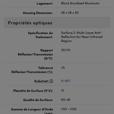
Logement:
Black Anodized Aluminum
Housing Dimension:
38 x 38 x 50
Propriétés optiques
Spécification du
Surface 2: Multi-Layer Anti-
Traitement:
Reflection for Near-Infrared
Region
Rapport
30/70
Réflexion/Transmission
(R/T):
Tolérance
±5
Réflexion/Transmission (%):
Substrat:
N-BK7
Planéité de Surface (P-V):
1λ
Qualité de Surface:
60-40
Gamme de Longeur d'Onde
700 - 1100
(nm):