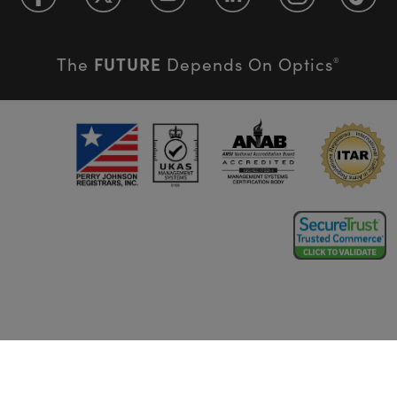
FUTURE
The
Depends On Optics
®