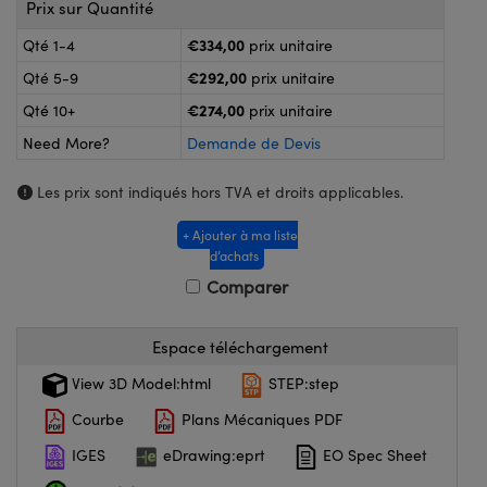
®
Prix sur Quantité
s Optiques Lightpath
nalogiques
€334,00
Qté 1-4
prix unitaire
Rélai ou Coupleurs
on Labs™
€292,00
Qté 5-9
prix unitaire
ireWire
s de Poche ou à Mesure Directe
€274,00
Qté 10+
prix unitaire
'Imagerie
Need More?
Demande de Devis
rs
roduits : Caméras
Les prix sont indiqués hors TVA et droits applicables.
roduits : Microscopie
ics
+ Ajouter à ma liste
d’achats
Comparer
n Gratings™
ax
Espace téléchargement
View 3D Model:html
STEP:step
s Optiques de SCHOTT
Courbe
Plans Mécaniques PDF
IGES
eDrawing:eprt
EO Spec Sheet
Innovations