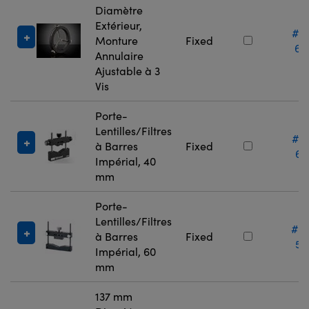
Diamètre
Extérieur,
#3
Monture
Fixed
60
Annulaire
Ajustable à 3
Vis
Porte-
Lentilles/Filtres
#0
à Barres
Fixed
67
Impérial, 40
mm
Porte-
Lentilles/Filtres
#5
à Barres
Fixed
53
Impérial, 60
mm
137 mm