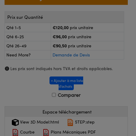
®
s Optiques Lightpath
nalogiques
Rélai ou Coupleurs
on Labs™
Prix sur Quantité
ireWire
€120,00
Qté 1-5
prix unitaire
s de Poche ou à Mesure Directe
'Imagerie
€96,00
Qté 6-25
prix unitaire
rs
€90,50
Qté 26-49
prix unitaire
roduits : Caméras
Need More?
Demande de Devis
roduits : Microscopie
ics
Les prix sont indiqués hors TVA et droits applicables.
+ Ajouter à ma liste
n Gratings™
d’achats
Comparer
ax
s Optiques de SCHOTT
Espace téléchargement
View 3D Model:html
STEP:step
Courbe
Plans Mécaniques PDF
Innovations