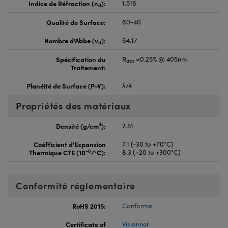
Indice de Réfraction (n
):
1.516
d
Qualité de Surface:
60-40
Nombre d'Abbe (v
):
64.17
d
Spécification du
R
<0.25% @ 405nm
abs
Traitement:
Planéité de Surface (P-V):
λ/4
Propriétés des matériaux
3
Densité (g/cm
):
2.51
Coéfficient d'Expansion
7.1 (-30 to +70°C)
-6
Thermique CTE (10
/°C):
8.3 (+20 to +300°C)
Conformité réglementaire
RoHS 2015:
Conforme
Certificate of
Visionner