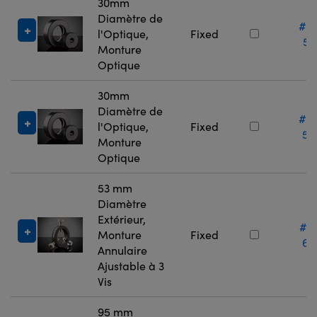
30mm
Diamètre de
#6
l'Optique,
Fixed
56
Monture
Optique
30mm
Diamètre de
#6
l'Optique,
Fixed
56
Monture
Optique
53 mm
Diamètre
Extérieur,
#0
Monture
Fixed
66
Annulaire
Ajustable à 3
Vis
95 mm