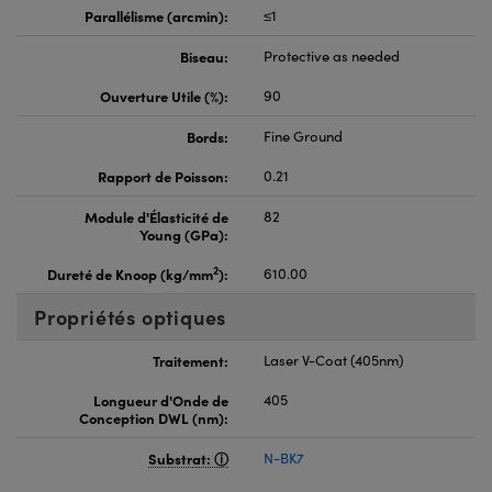
Parallélisme (arcmin):
≤1
Biseau:
Protective as needed
Ouverture Utile (%):
90
Bords:
Fine Ground
Rapport de Poisson:
0.21
Module d'Élasticité de
82
Young (GPa):
2
Dureté de Knoop (kg/mm
):
610.00
Propriétés optiques
Traitement:
Laser V-Coat (405nm)
Longueur d'Onde de
405
Conception DWL (nm):
Substrat:
N-BK7