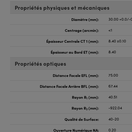
Propriétés physiques et mécaniques
Diamètre (mm):
30.00 +0.0/-
Centrage (arcmin):
<1
Épaisseur Centrale CT 1 (mm):
8.40 ±0.10
Épaisseur au Bord ET (mm):
8.40
Propriétés optiques
Distance Focale EFL (mm):
75.00
Distance Focale Arrière BFL (mm):
67.44
Rayon R
(mm):
40.51
1
Rayon R
(mm):
-922.04
3
Qualité de Surface:
40-20
Ouverture Numérique NA:
0.20