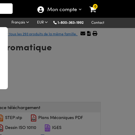
0
Mon compte
Français
EUR
1-800-363-1992
Contact
icher tous les 293 produits de la même famille.
Achromatique
ace téléchargement
STEP:stp
Plans Mécaniques PDF
Dessin ISO 10110
IGES