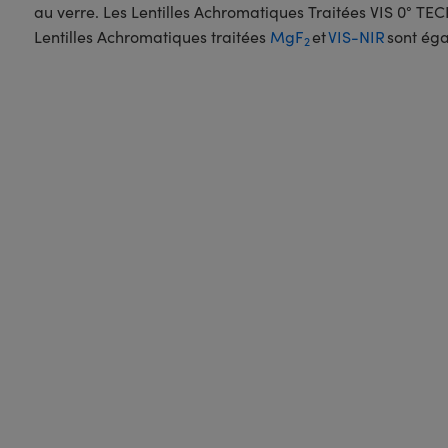
au verre. Les Lentilles Achromatiques Traitées VIS 0° T
Lentilles Achromatiques traitées
MgF
et
VIS-NIR
sont éga
2