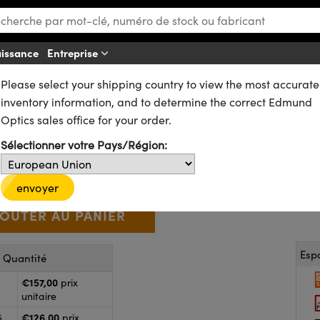
aissance
Entreprise
Aff
Please select your shipping country to view the most accurate
ues
Lentilles Achromatiques
Lentilles Achromatiques Traitées VIS 0°
inventory information, and to determine the correct Edmund
m FL, traité VIS 0°, Lentille 
Optics sales office for your order.
47-715
20+ In Stock
D’autres traitements
Sélectionner votre Pays/Région:
€157
,00
+
 Selector
Use the plus and minus buttons to adjust the quantity.
envoyer
Esp
r Quantité
€157,00
prix
unitaire
€126,00
5
prix