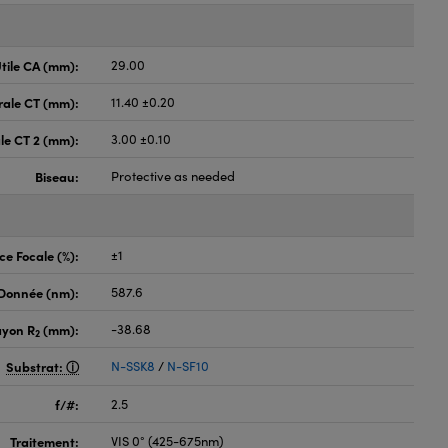
tile CA (mm):
29.00
rale CT (mm):
11.40 ±0.20
le CT 2 (mm):
3.00 ±0.10
Biseau:
Protective as needed
ce Focale (%):
±1
 Donnée (nm):
587.6
ayon R
(mm):
-38.68
2
Substrat:
N-SSK8
/
N-SF10
f/#:
2.5
Traitement:
VIS 0° (425-675nm)