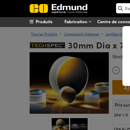
Produits
Fabrication
Centre de conn
Tous les Produits
Composants Optiques
Lentilles Optiq
30mm Dia x 75m
#
Stock
-
Quantity
Prix su
Qté 1-5
Qté 6-2