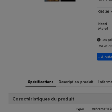
Qté 26-
Need
More?
Les pri
TVA et dr
+ Ajout
Spécifications
Description produit
Informa
Caractéristiques du produit
Type:
Achromatic L