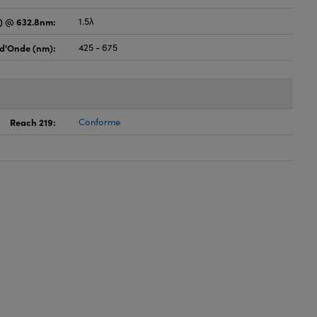
) @ 632.8nm:
1.5λ
d'Onde (nm):
425 - 675
Reach 219:
Conforme