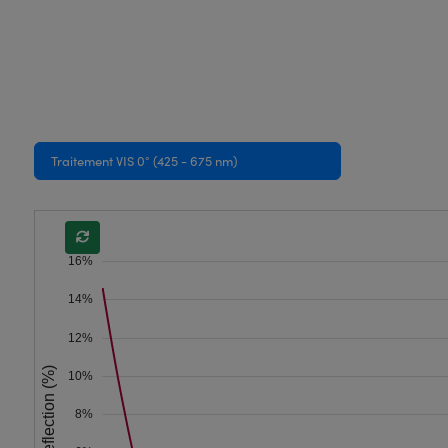
Traitement VIS 0° (425 - 675 nm)
16%
14%
12%
Reflection (%)
10%
8%