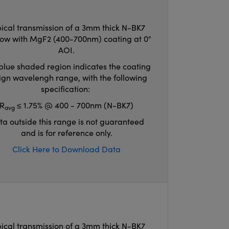
ical transmission of a 3mm thick N-BK7
ow with MgF2 (400-700nm) coating at 0°
AOI.
blue shaded region indicates the coating
ign wavelengh range, with the following
specification:
R
≤ 1.75% @ 400 - 700nm (N-BK7)
avg
ta outside this range is not guaranteed
and is for reference only.
Click Here to Download Data
ical transmission of a 3mm thick N-BK7