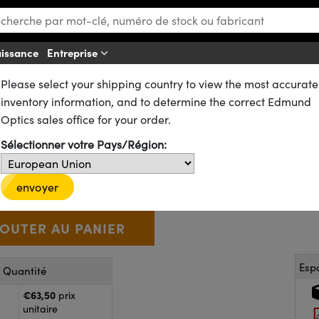
aissance
Entreprise
Aff
Please select your shipping country to view the most accurate
ues
Lentilles Biconvexes (DCX)
inventory information, and to determine the correct Edmund
mm FL, traité VIS 0°, Lentille 
Optics sales office for your order.
Sélectionner votre Pays/Région:
63-621
20+ In Stock
D’autres traitements
€63
,50
+
 Selector
Use the plus and minus buttons to adjust the quantity.
envoyer
Esp
r Quantité
€63,50
prix
unitaire