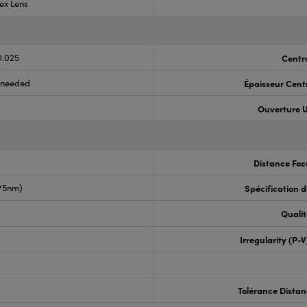
ex Lens
0.025
Centr
s needed
Épaisseur Cent
Ouverture U
Distance Foc
675nm)
Spécification 
Qualit
Irregularity (P-
Tolérance Distan