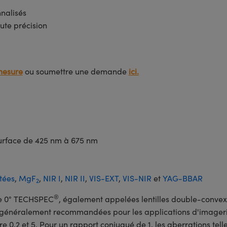
nnalisés
ute précision
mesure
ou soumettre une demande
ici.
 surface de 425 nm à 675 nm
tées
,
MgF
,
NIR I
,
NIR II
,
VIS-EXT
,
VIS-NIR
et
YAG-BBAR
2
®
ble 0° TECHSPEC
, également appelées lentilles double-convex
t généralement recommandées pour les applications d'imagerie
re 0,2 et 5. Pour un rapport conjugué de 1, les aberrations tell