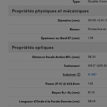
Type:
Double-Conv
Propriétés physiques et mécaniques
Diamètre (mm):
30.00 +0.0/-
Biseau:
Protective a
Épaisseur au Bord ET (mm):
1.26
Propriétés optiques
Distance Focale Arrière BFL (mm):
58.33
Traitement:
VIS 0° (425-
Substrat:
N-BK7
Power (P-V) @ 632.8nm:
1.5λ
Rayon R
=-R
(mm):
61.15
1
2
Longueur d’Onde à la Focale Donnée (nm):
587.6