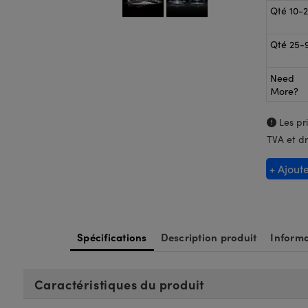
Qté 10-
Qté 25-
Need
More?
Les pri
TVA et dr
+ Ajout
Spécifications
Description produit
Informa
Caractéristiques du produit