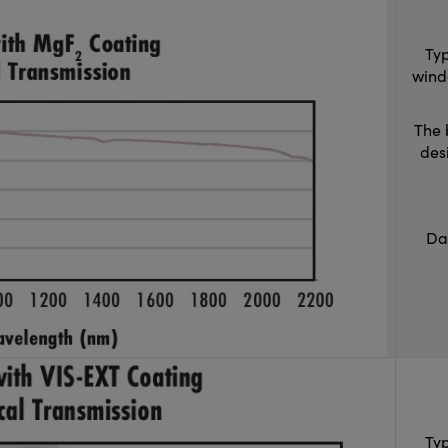
Typ
wind
The 
des
Da
Typ