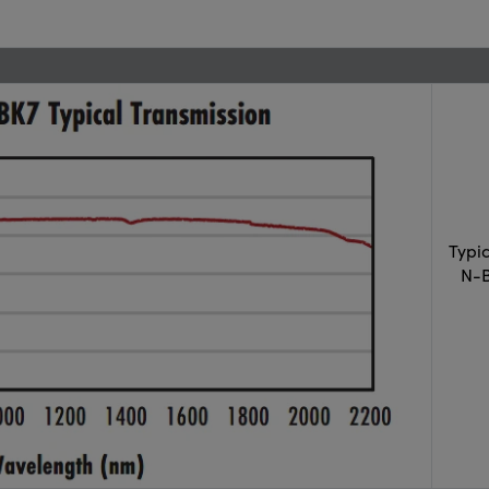
Typi
N-B