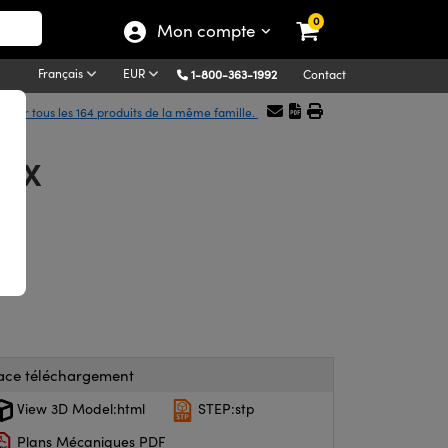
0
Mon compte
Français
EUR
1-800-363-1992
Contact
icher tous les 164 produits de la même famille.
DCX
ace téléchargement
View 3D Model:html
STEP:stp
Plans Mécaniques PDF