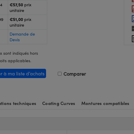
€57,50
24
prix
unitaire
€51,00
99
prix
unitaire
Demande de
Devis
x sont indiqués hors
oits applicables.
er à ma liste d’achats
Comparer
tions techniques
Coating Curves
Montures compatibles