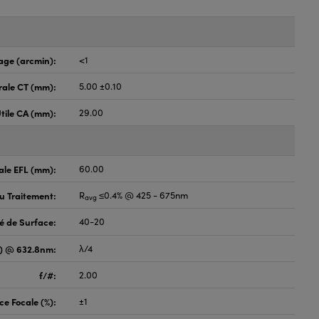
age (arcmin):
<1
rale CT (mm):
5.00 ±0.10
tile CA (mm):
29.00
ale EFL (mm):
60.00
du Traitement:
R
≤0.4% @ 425 - 675nm
avg
é de Surface:
40-20
V) @ 632.8nm:
λ/4
f/#:
2.00
ce Focale (%):
±1