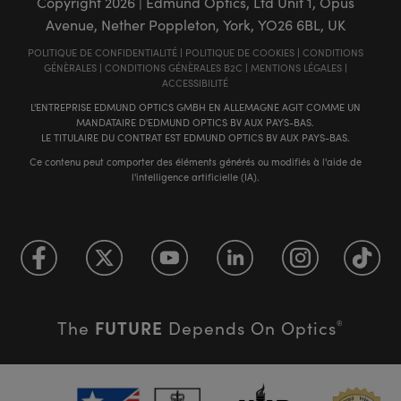
Copyright
2026
| Edmund Optics, Ltd Unit 1, Opus
Avenue, Nether Poppleton, York, YO26 6BL, UK
POLITIQUE DE CONFIDENTIALITÉ
|
POLITIQUE DE COOKIES
|
CONDITIONS
GÉNÈRALES
|
CONDITIONS GÉNÈRALES B2C
|
MENTIONS LÉGALES
|
ACCESSIBILITÉ
L'ENTREPRISE EDMUND OPTICS GMBH EN ALLEMAGNE AGIT COMME UN
MANDATAIRE D'EDMUND OPTICS BV AUX PAYS-BAS.
LE TITULAIRE DU CONTRAT EST EDMUND OPTICS BV AUX PAYS-BAS.
Ce contenu peut comporter des éléments générés ou modifiés à l'aide de
l'intelligence artificielle (IA).
FUTURE
The
Depends On Optics
®