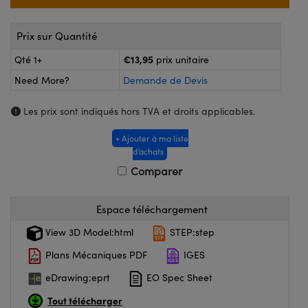
®
s Optiques Lightpath
iques pour Caméras
Rélai ou Coupleurs
ion Labs™
Prix sur Quantité
nalogiques
€13,95
Qté 1+
prix unitaire
es de Poche ou à Mesure Directe
ireWire
Need More?
Demande de Devis
rs
d'Imagerie
Les prix sont indiqués hors TVA et droits applicables.
roduits : Microscopie
ics
produits : Caméras
+ Ajouter à ma liste
d’achats
Comparer
n Gratings™
Espace téléchargement
ax
View 3D Model:html
STEP:step
s Optiques de SCHOTT
Plans Mécaniques PDF
IGES
eDrawing:eprt
EO Spec Sheet
Tout télécharger
Innovations