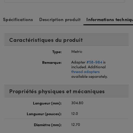
Spécifications
Description produit
Informations techniq
Caractéristiques du produit
Type:
Metric
Remarque:
Adapter
#58-984
is
included. Additional
thread adapters
available separately.
Propriétés physiques et mécaniques
Longueur (mm):
304.80
Longueur (pouces):
12.0
Diamètre (mm):
12.70