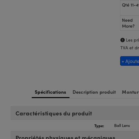
Qté 11-4
Need
More?
Les pri
TVA et dr
+ Ajout
Spécifications
Description produit
Montur
Caractéristiques du produit
Type:
Ball Lens
Propriétés physiques et mécaniques