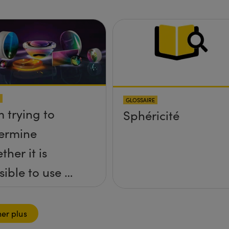
GLOSSAIRE
m trying to
Sphéricité
ermine
ther it is
sible to use a
ersed lens to
ocus a
her plus