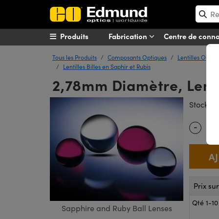
Produits
Fabrication
Centre de conn
Tous les Produits
Composants Optiques
Lentilles Optiq
Lentilles Billes en Saphir et Rubis
2,78mm Diamètre, Lentil
#
Stock
-
Quantity
Prix su
Qté 1-10
Sapphire and Ruby Ball Lenses