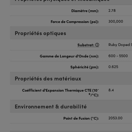
Diamètre (mm):
2.78
Force de Compression (psi):
300,000
Propriétés optiques
Substrat:
Ruby Doped S
Gamme de Longeur d'Onde (nm):
600 - 5500
Sphéricité (μm):
0.625
Propriétés des matériaux
-
Coéfficient d'Expansion Thermique CTE (10
8.4
6
/°C):
Environnement & durabilité
Point de Fusion (°C):
2053.00