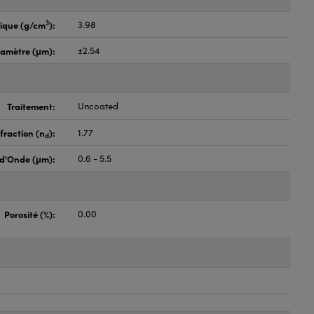
3
fique (g/cm
):
3.98
iamètre (μm):
±2.54
Traitement:
Uncoated
fraction (n
):
1.77
d
d'Onde (μm):
0.6 - 5.5
Porosité (%):
0.00