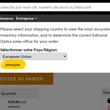
aissance
Entreprise
Af
Please select your shipping country to view the most accurate
ues
Lentilles Billes ou Condenseurs
inventory information, and to determine the correct Edmund
le Bille Rubis
Optics sales office for your order.
Sélectionner votre Pays/Région:
43-822
4 In Stock
€29
,00
+
 Selector
Use the plus and minus buttons to adjust the quantity.
envoyer
Esp
r Quantité
€29,00
prix
unitaire