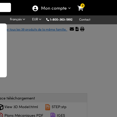
0
Mon compte
Français
EUR
1-800-363-1992
Contact
ficher tous les 39 produits de la même famille.
ace téléchargement
View 3D Model:html
STEP:stp
Plans Mécaniques PDF
IGES