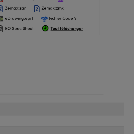
Zemax:zar
Zemax:zmx
eDrawing:eprt
Fichier Code V
Tout télécharger
EO Spec Sheet