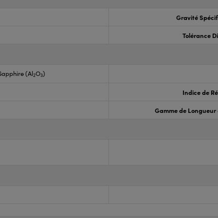
Gravité Spéci
Tolérance D
apphire (Al
O
)
2
3
Indice de Ré
Gamme de Longueur 