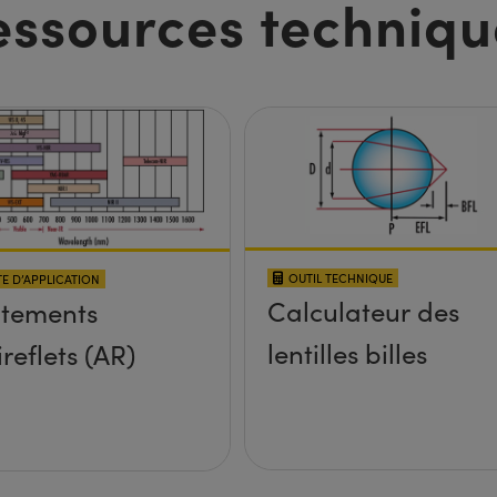
essources techniqu
OUTIL TECHNIQUE
E D’APPLICATION
Calculateur des
itements
lentilles billes
ireflets (AR)