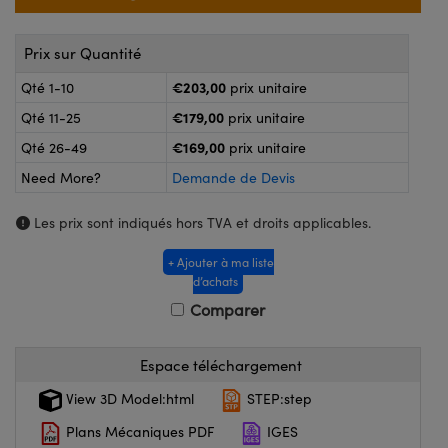
®
ptiques Lightpath
ogiques
ai ou Coupleurs
 Labs™
Prix sur Quantité
Wire
€203,00
Qté 1-10
prix unitaire
e Poche ou à Mesure Directe
€179,00
Qté 11-25
prix unitaire
agerie
€169,00
Qté 26-49
prix unitaire
duits : Caméras
Need More?
Demande de Devis
uits : Microscopie
Les prix sont indiqués hors TVA et droits applicables.
+ Ajouter à ma liste
ratings™
d’achats
Comparer
ptiques de SCHOTT
Espace téléchargement
View 3D Model:html
STEP:step
Plans Mécaniques PDF
IGES
ovations