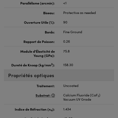
Parallélisme (arcmin):
<1
Biseau:
Protective as needed
Ouverture Utile (%):
90
Bords:
Fine Ground
Rapport de Poisson:
0.26
Module d'Élasticité de
75.8
Young (GPa):
2
Dureté de Knoop (kg/mm
):
158.30
Propriétés optiques
Traitement:
Uncoated
Substrat:
Calcium Fluoride (CaF
)
2
Vacuum UV Grade
Indice de Réfraction (n
):
1.434
d