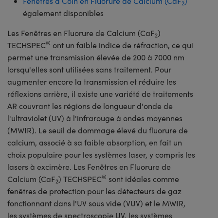
Fenêtres à Coin en Fluorure de Calcium (CaF
)
2
également disponibles
Les Fenêtres en Fluorure de Calcium (CaF
)
2
®
TECHSPEC
ont un faible indice de réfraction, ce qui
permet une transmission élevée de 200 à 7000 nm
lorsqu'elles sont utilisées sans traitement. Pour
augmenter encore la transmission et réduire les
réflexions arrière, il existe une variété de traitements
AR couvrant les régions de longueur d'onde de
l'ultraviolet (UV) à l'infrarouge à ondes moyennes
(MWIR). Le seuil de dommage élevé du fluorure de
calcium, associé à sa faible absorption, en fait un
choix populaire pour les systèmes laser, y compris les
lasers à excimère. Les Fenêtres en Fluorure de
®
Calcium (CaF
) TECHSPEC
sont idéales comme
2
fenêtres de protection pour les détecteurs de gaz
fonctionnant dans l'UV sous vide (VUV) et le MWIR,
les systèmes de spectroscopie UV, les systèmes