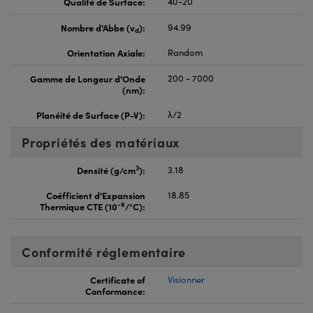
Qualité de Surface:
40-20
Nombre d'Abbe (v
):
94.99
d
Orientation Axiale:
Random
Gamme de Longeur d'Onde
200 - 7000
(nm):
Planéité de Surface (P-V):
λ/2
Propriétés des matériaux
3
Densité (g/cm
):
3.18
Coéfficient d'Expansion
18.85
-6
Thermique CTE (10
/°C):
Conformité réglementaire
Certificate of
Visionner
Conformance: