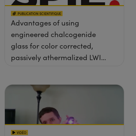
PUBLICATION SCIENTIFIQUE
Advantages of using
engineered chalcogenide
glass for color corrected,
passively athermalized LWIR
imaging systems
VIDÉO