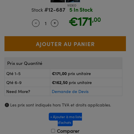
®
s Optiques Lightpath
iques pour Caméras
#12-687
5 In Stock
Stock
Rélai ou Coupleurs
ion Labs™
€171
nalogiques
,00
-
+
Quantity Selector
Use the plus and minus buttons to adj
es de Poche ou à Mesure Directe
ireWire
rs
d'Imagerie
roduits : Microscopie
ics
produits : Caméras
Prix sur Quantité
€171,00
Qté 1-5
prix unitaire
n Gratings™
€162,50
Qté 6-9
prix unitaire
Need More?
Demande de Devis
ax
Les prix sont indiqués hors TVA et droits applicables.
s Optiques de SCHOTT
+ Ajouter à ma liste
d’achats
Comparer
Innovations