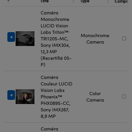
Titre
Type
Compare
Caméra
Monochrome
LUCID Vision
Labs Triton™
Monochrome
TRI120S-MC,
Camera
Sony IMX304,
12,3 MP
(Recertifié 05-
P)
Caméra
Couleur LUCID
Vision Labs
Color
Phoenix™
Camera
PHX089S-CC,
Sony IMX267,
8,9 MP
Caméra