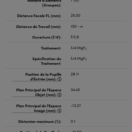
(Groupes):
Distance Focale FL (mm):
25.00
Distance de Travail (mm):
150 - ∞
Ouverture (f/#):
f/2.8
Traitement:
λ/4 MgF
2
Spécification du
λ/4 MgF
2
Traitement:
Position de la Pupille
28.11
d'Entrée (mm):
Plan Principal de l'Espace
34.43
Objet (mm):
Plan Principal de l'Espace
-13.27
Image (mm):
Distorsion maximum (%):
0.1
Position de la Pupille de
-21.69