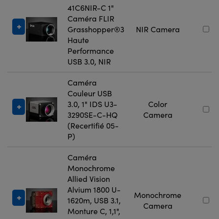
41C6NIR-C 1"
Caméra FLIR
Grasshopper®3
NIR Camera
Haute
Performance
USB 3.0, NIR
Caméra
Couleur USB
3.0, 1" IDS U3-
Color
3290SE-C-HQ
Camera
(Recertifié 05-
P)
Caméra
Monochrome
Allied Vision
Alvium 1800 U-
Monochrome
1620m, USB 3.1,
Camera
Monture C, 1,1",