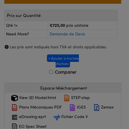
®
s Optiques Lightpath
nalogiques
Rélai ou Coupleurs
on Labs™
Prix sur Quantité
reWire
€725,00
Qté 1+
prix unitaire
s de Poche ou à Mesure Directe
Need More?
Demande de Devis
'Imagerie
rs
Les prix sont indiqués hors TVA et droits applicables.
roduits : Caméras
roduits : Microscopie
ics
+ Ajouter à ma liste
d’achats
Comparer
n Gratings™
Espace téléchargement
ax
View 3D Model:html
STEP:step
s Optiques de SCHOTT
Plans Mécaniques PDF
IGES
Zemax
eDrawing:eprt
Fichier Code V
EO Spec Sheet
Innovations