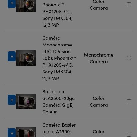
Color
Phoenix™
Camera
PHX120S-CC,
Sony IMX304,
12,3 MP
Caméra
Monochrome
LUCID Vision
Monochrome
Labs Phoenix™
Camera
PHX120S-MC,
Sony IMX304,
12,3 MP
Basler ace
acA2500-20gc
Color
Caméra GigE,
Camera
Coleur
Caméra Basler
aceacA2500-
Color