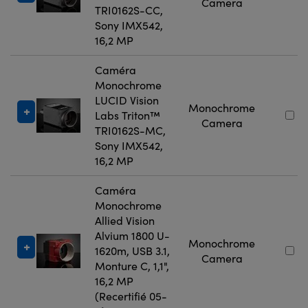
Camera
TRI0162S-CC,
Sony IMX542,
16,2 MP
Caméra
Monochrome
LUCID Vision
Monochrome
Labs Triton™
Camera
TRI0162S-MC,
Sony IMX542,
16,2 MP
Caméra
Monochrome
Allied Vision
Alvium 1800 U-
Monochrome
1620m, USB 3.1,
Camera
Monture C, 1,1",
16,2 MP
(Recertifié 05-