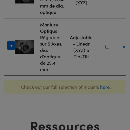
(XYZ)
mm de dia.
optique
Monture
Optique
Réglable
Adjustable
sur 5 Axes,
- Linear
#13
dia.
(XYZ) &
d’optique
Tip-Tilt
de 25,4
mm
Check out our full selection of mounts
here
.
Ressources