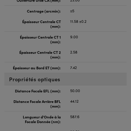
Centrage (arcmin):
≤5
Épaisseur Centrale CT
11.58 ±0.2
(mm):
Épaisseur Centrale CT 1
9.00
(mm):
Épaisseur Centrale CT 2
2.58
(mm):
Épaisseur au Bord ET (mm):
7.42
Propriétés optiques
Distance Focale EFL (mm):
50.00
Distance Focale Arrière BFL
44.12
(mm):
Longueur d’Onde à la
587.6
Focale Donnée (nm):