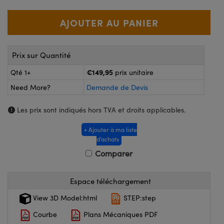
®
s Optiques Lightpath
nalogiques
Rélai ou Coupleurs
on Labs™
ireWire
s de Poche ou à Mesure Directe
Prix sur Quantité
'Imagerie
rs
€149,95
Qté 1+
prix unitaire
roduits : Caméras
Need More?
Demande de Devis
roduits : Microscopie
ics
Les prix sont indiqués hors TVA et droits applicables.
+ Ajouter à ma liste
n Gratings™
d’achats
Comparer
ax
s Optiques de SCHOTT
Espace téléchargement
View 3D Model:html
STEP:step
Courbe
Plans Mécaniques PDF
Innovations