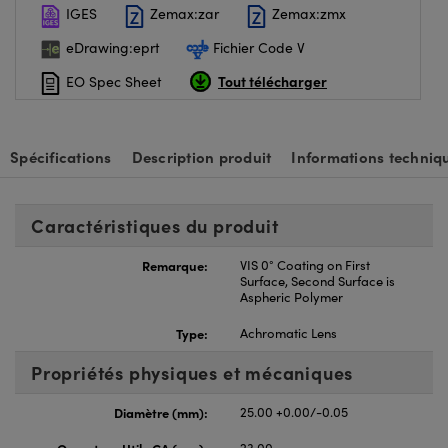
IGES
Zemax:zar
Zemax:zmx
eDrawing:eprt
Fichier Code V
Tout télécharger
EO Spec Sheet
Spécifications
Description produit
Informations techniq
Caractéristiques du produit
Remarque:
VIS 0° Coating on First
Surface, Second Surface is
Aspheric Polymer
Type:
Achromatic Lens
Propriétés physiques et mécaniques
Diamètre (mm):
25.00 +0.00/-0.05
Ouverture Utile CA (mm):
23.00