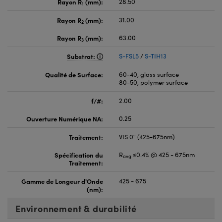
Rayon R
(mm):
28.50
1
Rayon R
(mm):
31.00
2
Rayon R
(mm):
63.00
3
Substrat:
S-FSL5
/
S-TIH13
Qualité de Surface:
60-40, glass surface
80-50, polymer surface
f/#:
2.00
Ouverture Numérique NA:
0.25
Traitement:
VIS 0° (425-675nm)
Spécification du
R
≤0.4% @ 425 - 675nm
avg
Traitement:
Gamme de Longeur d'Onde
425 - 675
(nm):
Environnement & durabilité