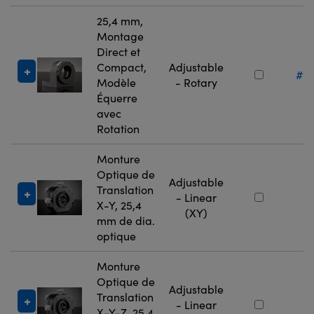
25,4 mm,
Montage
Direct et
Compact,
Adjustable
#36
Modèle
- Rotary
Équerre
avec
Rotation
Monture
Optique de
Adjustable
Translation
#
- Linear
X-Y, 25,4
9
(XY)
mm de dia.
optique
Monture
Optique de
Adjustable
Translation
#
- Linear
X-Y-Z, 25,4
9