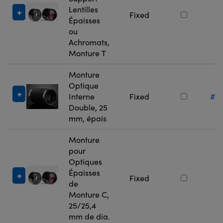
Lentilles
#
Fixed
Épaisses
2
ou
Achromats,
Monture T
Monture
Optique
Interne
Fixed
#11
Double, 25
mm, épais
Monture
pour
Optiques
Épaisses
#
Fixed
de
3
Monture C,
25/25,4
mm de dia.