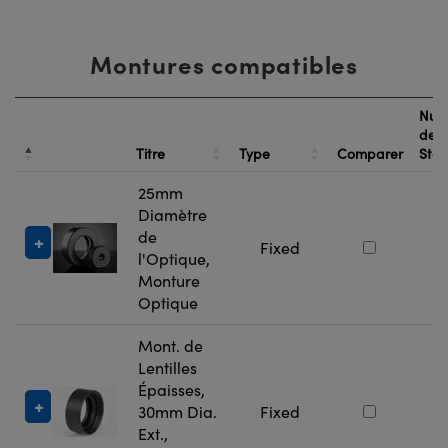
Montures compatibles
Num
de
Titre
Type
Comparer
Sto
25mm
Diamètre
de
#
Fixed
l'Optique,
5
Monture
Optique
Mont. de
Lentilles
Épaisses,
#
30mm Dia.
Fixed
5
Ext.,