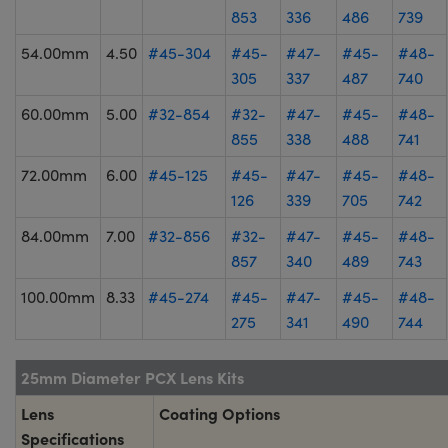
853
336
486
739
54.00mm
4.50
#45-304
#45-
#47-
#45-
#48-
305
337
487
740
60.00mm
5.00
#32-854
#32-
#47-
#45-
#48-
855
338
488
741
72.00mm
6.00
#45-125
#45-
#47-
#45-
#48-
126
339
705
742
84.00mm
7.00
#32-856
#32-
#47-
#45-
#48-
857
340
489
743
100.00mm
8.33
#45-274
#45-
#47-
#45-
#48-
275
341
490
744
25mm Diameter PCX Lens Kits
Lens
Coating Options
Specifications