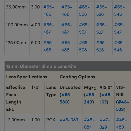
75.00mm
3.00
#65-
#65-
#65-
#65-
#65-
466
486
506
526
546
100.00mm
4.00
#65-
#65-
#65-
#65-
#65-
467
487
507
527
547
125.00mm
5.00
#65-
#65-
#65-
#65-
#65-
468
488
508
528
548
12mm Diameter Simple Lens Kits
Lens Specifications
Coating Options
Effective
f/#
Lens
Uncoated
MgF
VIS 0°
VIS-
2
Focal
Type
(
#65-
(
#55-
(
#48-
NIR
Length
580
)
249
)
163
)
(
#48-
EFL
539
)
12.00mm
1.00
PCX
#45-083
#45-
#47-
#45-
084
329
480