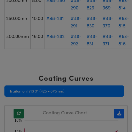
200.00mm
8.00
#48-280
#48-
#48-
#48-
#63-
290
829
969
814
250.00mm
10.00
#48-281
#48-
#48-
#48-
#63-
291
830
970
815
400.00mm
16.00
#48-282
#48-
#48-
#48-
#63-
292
831
971
816
Coating Curves
Traitement VIS 0° (425 - 675 nm)
Coating Curve Chart
16%
14%