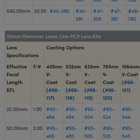
500.00mm
20.00
#45-280
#45-
#47-
#47-
#48-
281
356
387
780
25mm Diameter Laser Line PCX Lens Kits
Lens
Coating Options
Specifications
Effective
f/#
405nm
532nm
633nm
785nm
1064nm
Focal
V-
V-
V-
V-
V-Coat
Length
Coat
Coat
Coat
Coat
(
#66-
EFL
(
#66-
(
#66-
(
#66-
(
#66-
121
)
117
)
118
)
119
)
120
)
25.00mm
1.00
#65-
#65-
#65-
#65-
#65-
464
484
504
524
544
50.00mm
2.00
#65-
#65-
#65-
#65-
#65-
465
485
505
525
545