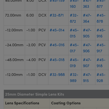
48.00mm
4.00
DCX
#45-159
#45-
#47-
#45-
160
363
877
72.00mm
6.00
DCX
#32-871
#32-
#47-
#45-
872
364
878
-12.00mm
-1.00
PCV
#45-014
#45-
#47-
#45-
015
905
916
-24.00mm
-2.00
PCV
#45-016
#45-
#47-
#45-
017
906
917
-48.00mm
-4.00
PCV
#45-018
#45-
#47-
#45-
019
907
918
-12.00mm
-1.00
DCV
#32-988
#32-
#47-
#45-
989
915
928
25mm Diameter Simple Lens Kits
Lens Specifications
Coating Options