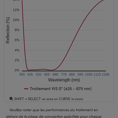
12%
Reflection (%)
10%
8%
6%
4%
2%
0%
350
435
520
605
690
775
860
945
1030
1115
1200
Wavelength (nm)
Traitement VIS 0° (425 - 675 nm)
SHIFT + SELECT
CURVE
an area on
to zoom
Veuillez noter que les performances du traitement en
dehors de la plage de conception spécifiée pour chaque