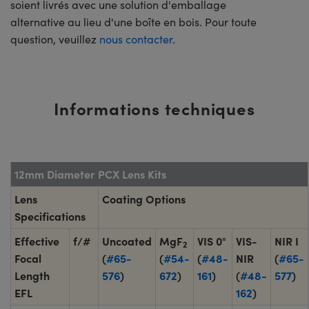
soient livrés avec une solution d'emballage
alternative au lieu d'une boîte en bois. Pour toute
question, veuillez
nous contacter
.
Informations techniques
12mm Diameter PCX Lens Kits
Lens
Coating Options
Specifications
Effective
f/#
Uncoated
MgF
VIS 0°
VIS-
NIR I
2
Focal
(
#65-
(
#54-
(
#48-
NIR
(
#65-
Length
576
)
672
)
161
)
(
#48-
577
)
EFL
162
)