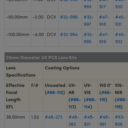
993
917
930
-50.00mm
-2.00
DCV
#32-996
#32-
#47-
#45-
997
918
931
-100.00mm
-4.00
DCV
#32-994
#32-
#47-
#45-
995
919
932
25mm Diameter UV PCX Lens Kits
Lens
Coating Options
Specifications
Effective
f/#
Uncoated
UV-
UV-
VIS 0°
VIS-
Focal
(
#66-112
)
AR
VIS
(
#66-
NIR
Length
(
#66-
(
#66-
115
)
(
#66-
EFL
113
)
114
)
116
)
38.00mm
1.52
#48-273
#48-
#48-
#48-
#63-
283
821
961
806