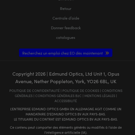
Retour
Centrale d’aide
Donner feedback
catalogues
Recherchez un emploi chez EO dès maintenant
Copyright
2026
| Edmund Optics, Ltd Unit 1, Opus
Avenue, Nether Poppleton, York, YO26 6BL, UK
POLITIQUE DE CONFIDENTIALITÉ
|
POLITIQUE DE COOKIES
|
CONDITIONS
GÉNÈRALES
|
CONDITIONS GÉNÈRALES B2C
|
MENTIONS LÉGALES
|
ACCESSIBILITÉ
L'ENTREPRISE EDMUND OPTICS GMBH EN ALLEMAGNE AGIT COMME UN
MANDATAIRE D'EDMUND OPTICS BV AUX PAYS-BAS.
LE TITULAIRE DU CONTRAT EST EDMUND OPTICS BV AUX PAYS-BAS.
Ce contenu peut comporter des éléments générés ou modifiés à l'aide de
l'intelligence artificielle (IA).