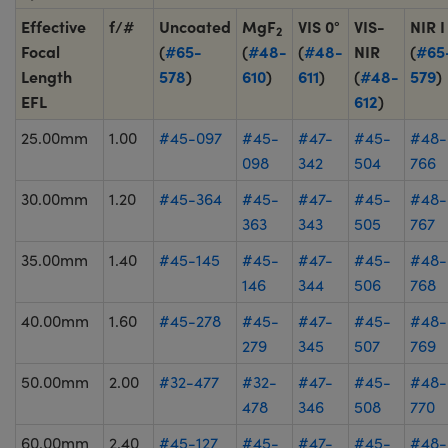
Effective
f/#
Uncoated
MgF
VIS 0°
VIS-
NIR I
2
Focal
(
#65-
(
#48-
(
#48-
NIR
(
#65
Length
578
)
610
)
611
)
(
#48-
579
)
EFL
612
)
25.00mm
1.00
#45-097
#45-
#47-
#45-
#48-
098
342
504
766
30.00mm
1.20
#45-364
#45-
#47-
#45-
#48-
363
343
505
767
35.00mm
1.40
#45-145
#45-
#47-
#45-
#48-
146
344
506
768
40.00mm
1.60
#45-278
#45-
#47-
#45-
#48-
279
345
507
769
50.00mm
2.00
#32-477
#32-
#47-
#45-
#48-
478
346
508
770
60.00mm
2.40
#45-127
#45-
#47-
#45-
#48-