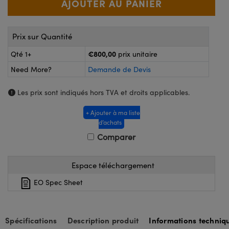
®
Optiques Lightpath
alogiques
lai ou Coupleurs
n Labs™
Prix sur Quantité
eWire
 de Poche ou à Mesure Directe
€800,00
Qté 1+
prix unitaire
Imagerie
Need More?
Demande de Devis
s
oduits : Caméras
Les prix sont indiqués hors TVA et droits applicables.
oduits : Microscopie
cs
+ Ajouter à ma liste
d’achats
Comparer
Gratings™
x
Espace téléchargement
EO Spec Sheet
 Optiques de SCHOTT
Spécifications
Description produit
Informations techniq
novations