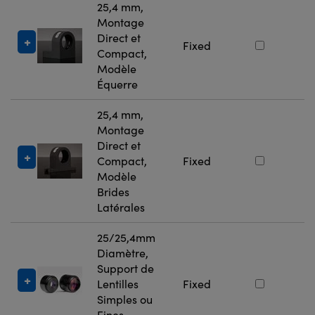
25,4 mm,
Montage
Direct et
#
Fixed
Compact,
4
Modèle
Équerre
25,4 mm,
Montage
Direct et
#
Compact,
Fixed
4
Modèle
Brides
Latérales
25/25,4mm
Diamètre,
Support de
#
Lentilles
Fixed
2
Simples ou
Fines,