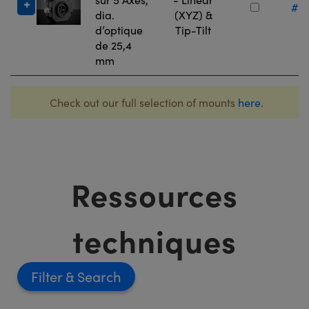
#13
dia.
(XYZ) &
d’optique
Tip-Tilt
de 25,4
mm
Check out our full selection of mounts
here
.
Ressources
techniques
Filter