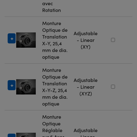
avec
Rotation
Monture
Optique de
Adjustable
Translation
#
- Linear
X-Y, 25,4
9
(XY)
mm de dia.
optique
Monture
Optique de
Adjustable
Translation
#
- Linear
X-Y-Z, 25,4
9
(XYZ)
mm de dia.
optique
Monture
Optique
Réglable
Adjustable
sur 5 Axes,
- Linear