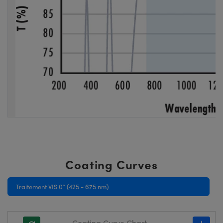
Coating Curves
Traitement VIS 0° (425 - 675 nm)
Coating Curve Chart