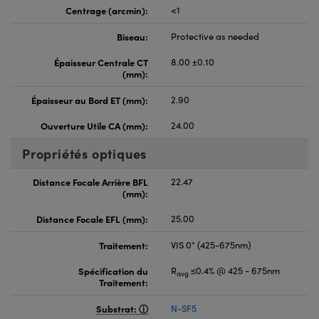
Centrage (arcmin):
<1
Biseau:
Protective as needed
Épaisseur Centrale CT
8.00 ±0.10
(mm):
Épaisseur au Bord ET (mm):
2.90
Ouverture Utile CA (mm):
24.00
Propriétés optiques
Distance Focale Arrière BFL
22.47
(mm):
Distance Focale EFL (mm):
25.00
Traitement:
VIS 0° (425-675nm)
Spécification du
R
≤0.4% @ 425 - 675nm
avg
Traitement:
Substrat:
N-SF5