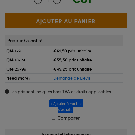
®
s Optiques Lightpath
nalogiques
Rélai ou Coupleurs
on Labs™
reWire
s de Poche ou à Mesure Directe
'Imagerie
Prix sur Quantité
rs
roduits : Caméras
€61,50
Qté 1-9
prix unitaire
roduits : Microscopie
ics
€55,50
Qté 10-24
prix unitaire
€49,25
Qté 25-99
prix unitaire
Need More?
Demande de Devis
n Gratings™
Les prix sont indiqués hors TVA et droits applicables.
ax
+ Ajouter à ma liste
s Optiques de SCHOTT
d’achats
Comparer
Espace téléchargement
Innovations