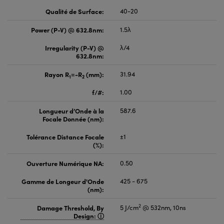
Qualité de Surface:
40-20
Power (P-V) @ 632.8nm:
1.5λ
Irregularity (P-V) @
λ/4
632.8nm:
Rayon R
=-R
(mm):
31.94
1
2
f/#:
1.00
Longueur d’Onde à la
587.6
Focale Donnée (nm):
Tolérance Distance Focale
±1
(%):
Ouverture Numérique NA:
0.50
Gamme de Longeur d'Onde
425 - 675
(nm):
2
Damage Threshold, By
5 J/cm
@ 532nm, 10ns
Design: