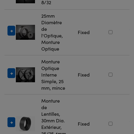
8/32
25mm
Diamètre
de
#
Fixed
l'Optique,
5
Monture
Optique
Monture
Optique
#
Interne
Fixed
7
Simple, 25
mm, mince
Monture
de
Lentilles,
30mm Dia.
#
Fixed
Extérieur,
5
25/25,4mm