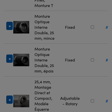
Monture T
Monture
Optique
Interne
Fixed
#11
Double, 25
mm, mince
Monture
Optique
Interne
Fixed
#11
Double, 25
mm, épais
25,4 mm,
Montage
Direct et
Compact,
Adjustable
#36
Modèle
- Rotary
Équerre