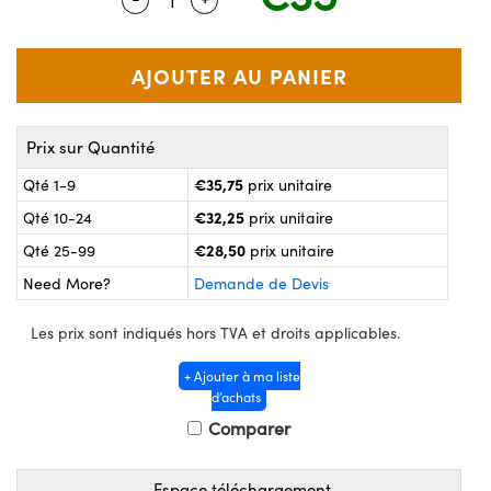
®
s Optiques Lightpath
nalogiques
Rélai ou Coupleurs
on Labs™
ireWire
s de Poche ou à Mesure Directe
'Imagerie
Prix sur Quantité
rs
roduits : Caméras
€35,75
Qté 1-9
prix unitaire
roduits : Microscopie
ics
€32,25
Qté 10-24
prix unitaire
€28,50
Qté 25-99
prix unitaire
Need More?
Demande de Devis
n Gratings™
Les prix sont indiqués hors TVA et droits applicables.
ax
+ Ajouter à ma liste
s Optiques de SCHOTT
d’achats
Comparer
Espace téléchargement
Innovations