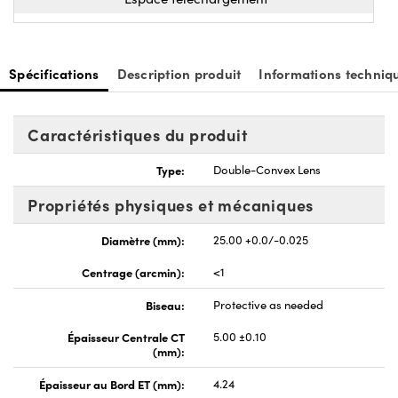
View 3D Model:html
STEP:stp
Plans Mécaniques PDF
Dessin ISO 10110
IGES
Zemax:zar
Zemax:zmx
eDrawing:eprt
Fichier Code V
Tout télécharger
EO Spec Sheet
Spécifications
Description produit
Informations techniq
Caractéristiques du produit
Type:
Double-Convex Lens
Propriétés physiques et mécaniques
Diamètre (mm):
25.00 +0.0/-0.025