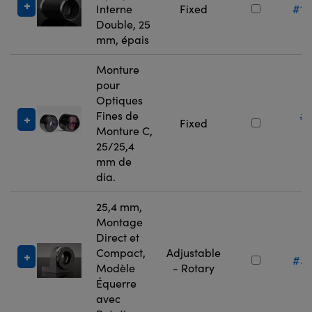
Interne
Fixed
#11
Double, 25
mm, épais
Monture
pour
Optiques
Fines de
#
Fixed
Monture C,
3
25/25,4
mm de
dia.
25,4 mm,
Montage
Direct et
Compact,
Adjustable
#36
Modèle
- Rotary
Équerre
avec