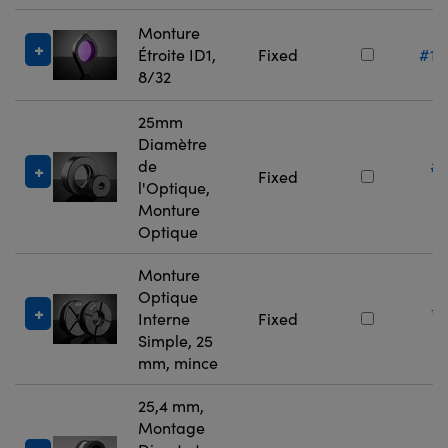
Monture
Étroite ID1,
Fixed
#13
8/32
25mm
Diamètre
de
#
Fixed
l'Optique,
5
Monture
Optique
Monture
Optique
#
Interne
Fixed
7
Simple, 25
mm, mince
25,4 mm,
Montage