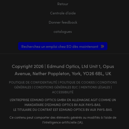
Retour
Centrale d’aide
Donner feedback
catalogues
Recherchez un emploi chez EO dès maintenant
Copyright
2026
| Edmund Optics, Ltd Unit 1, Opus
Avenue, Nether Poppleton, York, YO26 6BL, UK
POLITIQUE DE CONFIDENTIALITÉ
|
POLITIQUE DE COOKIES
|
CONDITIONS
GÉNÈRALES
|
CONDITIONS GÉNÈRALES B2C
|
MENTIONS LÉGALES
|
ACCESSIBILITÉ
L'ENTREPRISE EDMUND OPTICS GMBH EN ALLEMAGNE AGIT COMME UN
MANDATAIRE D'EDMUND OPTICS BV AUX PAYS-BAS.
LE TITULAIRE DU CONTRAT EST EDMUND OPTICS BV AUX PAYS-BAS.
Ce contenu peut comporter des éléments générés ou modifiés à l'aide de
l'intelligence artificielle (IA).