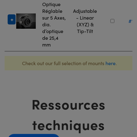
Optique
Réglable
Adjustable
sur 5 Axes,
- Linear
#13
dia.
(XYZ) &
d’optique
Tip-Tilt
de 25,4
mm
Check out our full selection of mounts
here
.
Ressources
techniques