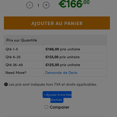
€166
,00
®
s Optiques Lightpath
-
+
Quantity Selector
Use the plus and minus buttons to adju
nalogiques
Rélai ou Coupleurs
on Labs™
reWire
s de Poche ou à Mesure Directe
'Imagerie
rs
Prix sur Quantité
roduits : Caméras
roduits : Microscopie
ics
€166,00
Qté 1-5
prix unitaire
€133,00
Qté 6-25
prix unitaire
€125,00
Qté 26-49
prix unitaire
n Gratings™
Need More?
Demande de Devis
ax
Les prix sont indiqués hors TVA et droits applicables.
s Optiques de SCHOTT
+ Ajouter à ma liste
d’achats
Comparer
Innovations