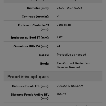
Diamètre (mm):
25.00 +0.0/-0.025
Centrage (arcmin):
≤1
Épaisseur Centrale CT
2.88 ±0.10
(mm):
Épaisseur au Bord ET (mm):
2.02
Ouverture Utile CA (mm):
24
Biseau:
Protective as needed
Bords:
Fine Ground, Protective
Bevel as Needed
Propriétés optiques
Distance Focale EFL (mm):
200.00 @ 587.6nm
Distance Focale Arrière BFL
198.02
(mm):