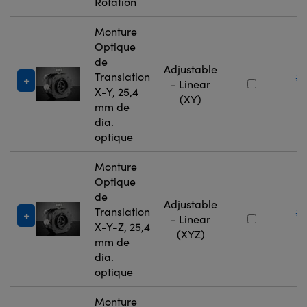
Rotation
Monture
Optique
de
Adjustable
Translation
#
- Linear
X-Y, 25,4
9
(XY)
mm de
dia.
optique
Monture
Optique
de
Adjustable
Translation
#
- Linear
X-Y-Z, 25,4
9
(XYZ)
mm de
dia.
optique
Monture