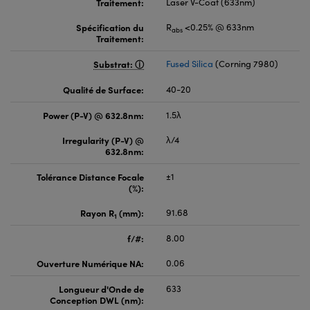
Traitement:
Laser V-Coat (633nm)
Spécification du
R
<0.25% @ 633nm
abs
Traitement:
Substrat:
Fused Silica
(Corning 7980)
Qualité de Surface:
40-20
Power (P-V) @ 632.8nm:
1.5λ
Irregularity (P-V) @
λ/4
632.8nm:
Tolérance Distance Focale
±1
(%):
Rayon R
(mm):
91.68
1
f/#:
8.00
Ouverture Numérique NA:
0.06
Longueur d'Onde de
633
Conception DWL (nm):