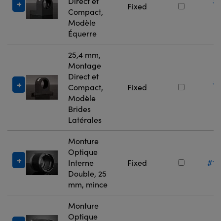
Direct et
#
Fixed
Compact,
4
Modèle
Équerre
25,4 mm,
Montage
Direct et
#
Compact,
Fixed
4
Modèle
Brides
Latérales
Monture
Optique
Interne
Fixed
#11
Double, 25
mm, mince
Monture
Optique