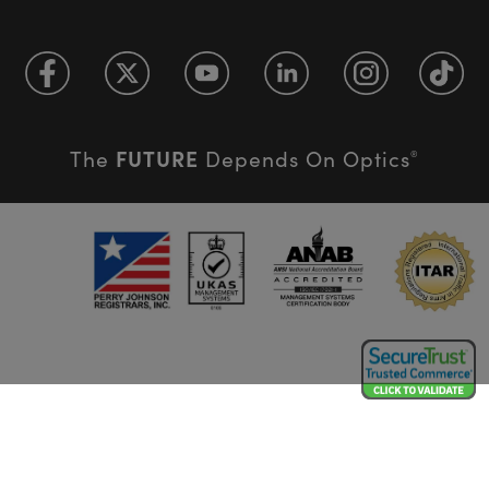
FUTURE
The
Depends On Optics
®