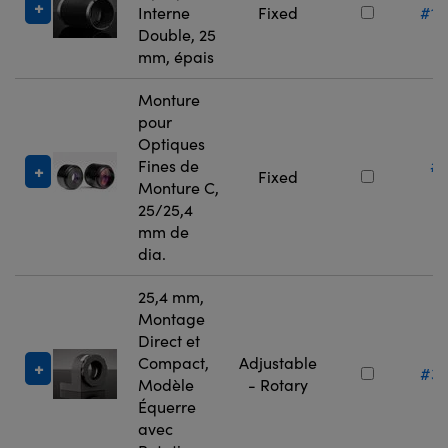
Interne
Fixed
#11
Double, 25
mm, épais
Monture
pour
Optiques
Fines de
#
Fixed
Monture C,
3
25/25,4
mm de
dia.
25,4 mm,
Montage
Direct et
Compact,
Adjustable
#36
Modèle
- Rotary
Équerre
avec