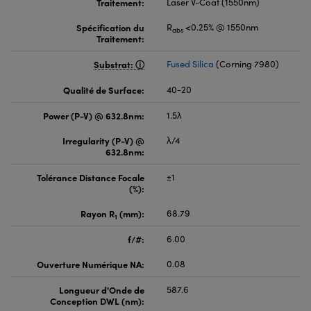
Traitement:
Laser V-Coat (1550nm)
Spécification du
R
<0.25% @ 1550nm
abs
Traitement:
Substrat:
Fused Silica
(Corning 7980)
Qualité de Surface:
40-20
Power (P-V) @ 632.8nm:
1.5λ
Irregularity (P-V) @
λ/4
632.8nm:
Tolérance Distance Focale
±1
(%):
Rayon R
(mm):
68.79
1
f/#:
6.00
Ouverture Numérique NA:
0.08
Longueur d'Onde de
587.6
Conception DWL (nm):