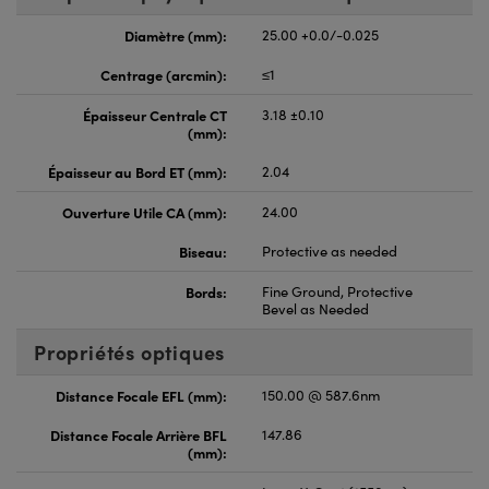
Diamètre (mm):
25.00 +0.0/-0.025
Centrage (arcmin):
≤1
Épaisseur Centrale CT
3.18 ±0.10
(mm):
Épaisseur au Bord ET (mm):
2.04
Ouverture Utile CA (mm):
24.00
Biseau:
Protective as needed
Bords:
Fine Ground, Protective
Bevel as Needed
Propriétés optiques
Distance Focale EFL (mm):
150.00 @ 587.6nm
Distance Focale Arrière BFL
147.86
(mm):