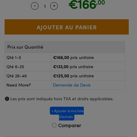
€166
,00
®
s Optiques Lightpath
-
+
Quantity Selector
Use the plus and minus buttons to adju
nalogiques
Rélai ou Coupleurs
on Labs™
reWire
s de Poche ou à Mesure Directe
'Imagerie
rs
Prix sur Quantité
roduits : Caméras
roduits : Microscopie
ics
€166,00
Qté 1-5
prix unitaire
€133,00
Qté 6-25
prix unitaire
€125,00
Qté 26-49
prix unitaire
n Gratings™
Need More?
Demande de Devis
ax
Les prix sont indiqués hors TVA et droits applicables.
s Optiques de SCHOTT
+ Ajouter à ma liste
d’achats
Comparer
Innovations