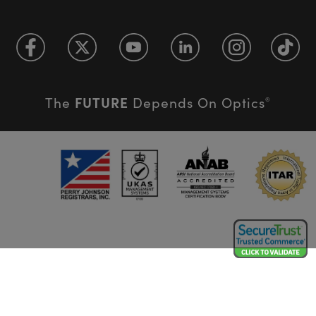
FUTURE
The
Depends On Optics
®