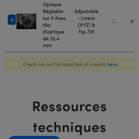
Optique
Réglable
Adjustable
sur 5 Axes,
- Linear
#13
dia.
(XYZ) &
d’optique
Tip-Tilt
de 25,4
mm
Check out our full selection of mounts
here
.
Ressources
techniques