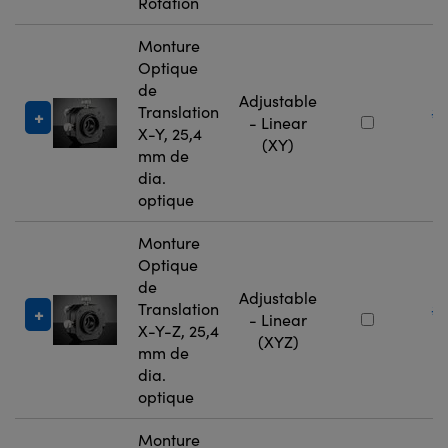
Rotation
Monture
Optique
de
Adjustable
Translation
#
- Linear
X-Y, 25,4
9
(XY)
mm de
dia.
optique
Monture
Optique
de
Adjustable
Translation
#
- Linear
X-Y-Z, 25,4
9
(XYZ)
mm de
dia.
optique
Monture