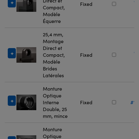
Direct et
#
Fixed
Compact,
4
Modèle
Équerre
25,4 mm,
Montage
Direct et
#
Compact,
Fixed
4
Modèle
Brides
Latérales
Monture
Optique
Interne
Fixed
#11
Double, 25
mm, mince
Monture
Optique