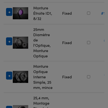
Monture
Étroite ID1,
Fixed
#13
8/32
25mm
Diamètre
de
#
Fixed
l'Optique,
5
Monture
Optique
Monture
Optique
#
Interne
Fixed
7
Simple, 25
mm, mince
25,4 mm,
Montage