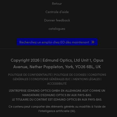
Retour
Centrale d’aide
Donner feedback
catalogues
Recherchez un emploi chez EO dès maintenant
Copyright
2026
| Edmund Optics, Ltd Unit 1, Opus
Avenue, Nether Poppleton, York, YO26 6BL, UK
POLITIQUE DE CONFIDENTIALITÉ
|
POLITIQUE DE COOKIES
|
CONDITIONS
GÉNÈRALES
|
CONDITIONS GÉNÈRALES B2C
|
MENTIONS LÉGALES
|
ACCESSIBILITÉ
L'ENTREPRISE EDMUND OPTICS GMBH EN ALLEMAGNE AGIT COMME UN
MANDATAIRE D'EDMUND OPTICS BV AUX PAYS-BAS.
LE TITULAIRE DU CONTRAT EST EDMUND OPTICS BV AUX PAYS-BAS.
Ce contenu peut comporter des éléments générés ou modifiés à l'aide de
l'intelligence artificielle (IA).