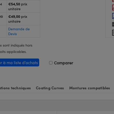
€54,50
24
prix
unitaire
€49,00
99
prix
unitaire
Demande de
Devis
x sont indiqués hors
oits applicables.
er à ma liste d’achats
Comparer
tions techniques
Coating Curves
Montures compatibles