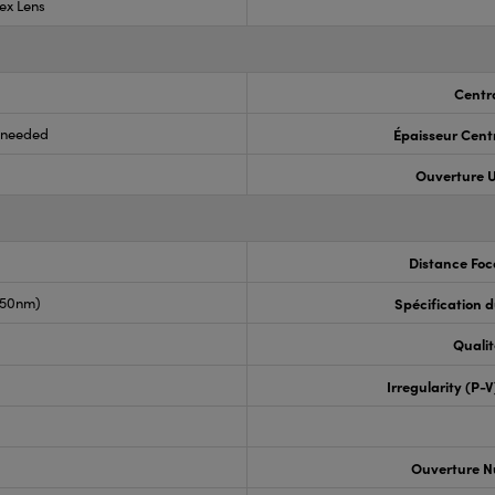
ex Lens
Centr
s needed
Épaisseur Cent
Ouverture U
Distance Foc
050nm)
Spécification 
Qualit
Irregularity (P-
Ouverture N