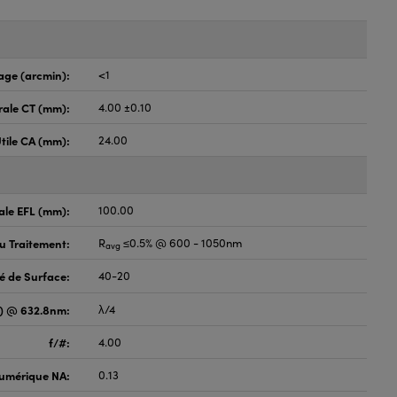
age (arcmin):
<1
rale CT (mm):
4.00 ±0.10
tile CA (mm):
24.00
ale EFL (mm):
100.00
du Traitement:
R
≤0.5% @ 600 - 1050nm
avg
é de Surface:
40-20
V) @ 632.8nm:
λ/4
f/#:
4.00
umérique NA:
0.13