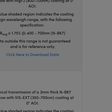
ow with MgF2 (400-700nm) coating at 0°
AOI.
blue shaded region indicates the coating
ign wavelengh range, with the following
specification:
R
≤ 1.75% @ 400 - 700nm (N-BK7)
avg
ta outside this range is not guaranteed
and is for reference only.
Click Here to Download Data
ical transmission of a 3mm thick N-BK7
ow with VIS-EXT (350-700nm) coating at
0° AOI.
blue shaded region indicates the coating