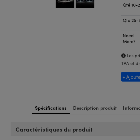
Qté 10-
Qté 25-
Need
More?
Les pri
TVA et dr
+ Ajout
Spécifications
Description produit
Informa
Caractéristiques du produit