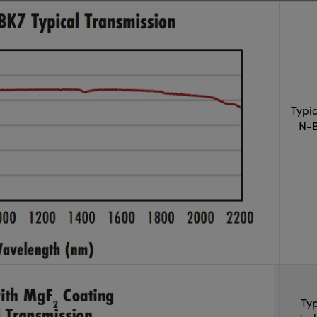
Typi
N-B
Typ