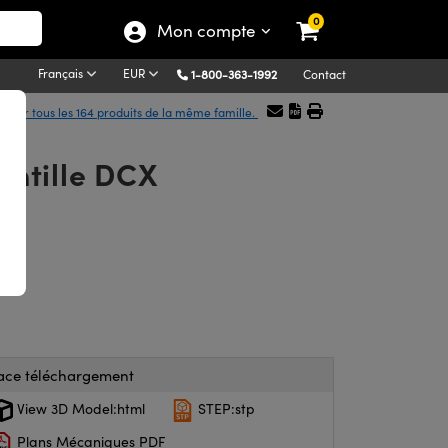
0
Mon compte
Français
EUR
1-800-363-1992
Contact
icher tous les 164 produits de la même famille.
entille DCX
ace téléchargement
View 3D Model:html
STEP:stp
Plans Mécaniques PDF