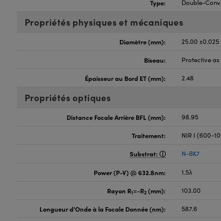
Type:
Double-Conv
Propriétés physiques et mécaniques
Diamètre (mm):
25.00 ±0.025
Biseau:
Protective a
Épaisseur au Bord ET (mm):
2.48
Propriétés optiques
Distance Focale Arrière BFL (mm):
98.95
Traitement:
NIR I (600-1
Substrat:
N-BK7
Power (P-V) @ 632.8nm:
1.5λ
Rayon R
=-R
(mm):
103.00
1
2
Longueur d’Onde à la Focale Donnée (nm):
587.6