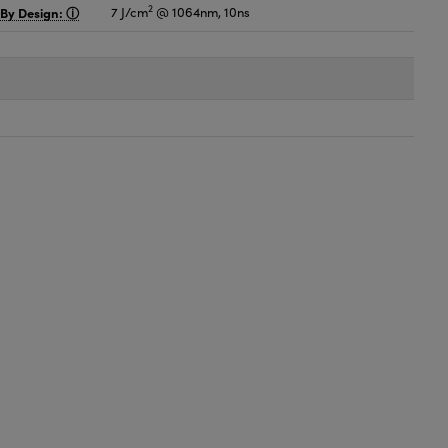
2
 By Design:
7 J/cm
@ 1064nm, 10ns