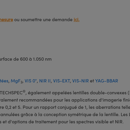
mesure
ou soumettre une demande
ici.
surface de 600 à 1.050 nm
tées
,
MgF
,
VIS 0°
,
NIR II
,
VIS-EXT
,
VIS-NIR
et
YAG-BBAR
2
®
-I TECHSPEC
, également appelées lentilles double-convexes (
éralement recommandées pour les applications d'imagerie fini
re 0,2 et 5. Pour un rapport conjugué de 1, les aberrations tell
 annulées grâce à la conception symétrique de la lentille. Les
t d'options de traitement pour les spectres visible et NIR.