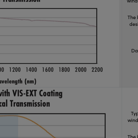
wind
The 
des
Da
Typ
wind
The 