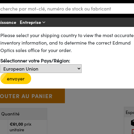
aissance
Entreprise
Aff
Please select your shipping country to view the most accurate
ues
Lentilles Biconvexes (DCX)
inventory information, and to determine the correct Edmund
0mm FL, NIR I, Bords Noircis, L
Optics sales office for your order.
Sélectionner votre Pays/Région:
49-494-INK
CONTACT
D’autres traitements
€61
,00
+
 Selector
Use the plus and minus buttons to adjust the quantity.
envoyer
Esp
r Quantité
€61,00
prix
unitaire