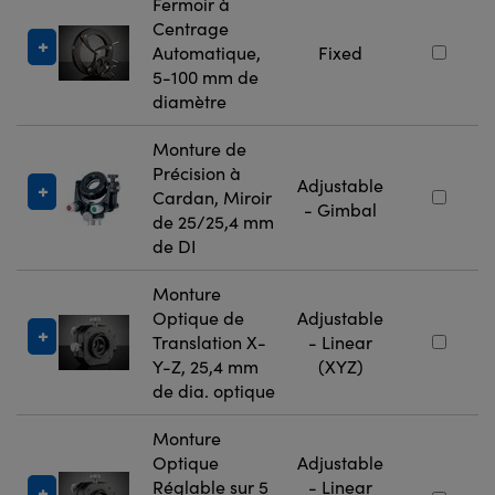
Fermoir à
Centrage
Automatique,
Fixed
5-100 mm de
diamètre
Monture de
Précision à
Adjustable
Cardan, Miroir
- Gimbal
de 25/25,4 mm
de DI
Monture
Optique de
Adjustable
Translation X-
- Linear
Y-Z, 25,4 mm
(XYZ)
de dia. optique
Monture
Optique
Adjustable
Réglable sur 5
- Linear