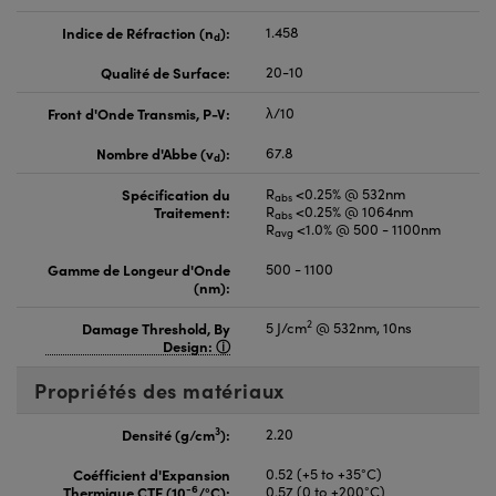
Indice de Réfraction (n
):
1.458
d
Qualité de Surface:
20-10
Front d'Onde Transmis, P-V:
λ/10
Nombre d'Abbe (v
):
67.8
d
Spécification du
R
<0.25% @ 532nm
abs
Traitement:
R
<0.25% @ 1064nm
abs
R
<1.0% @ 500 - 1100nm
avg
Gamme de Longeur d'Onde
500 - 1100
(nm):
2
Damage Threshold, By
5 J/cm
@ 532nm, 10ns
Design:
Propriétés des matériaux
3
Densité (g/cm
):
2.20
Coéfficient d'Expansion
0.52 (+5 to +35°C)
-6
Thermique CTE (10
/°C):
0.57 (0 to +200°C)