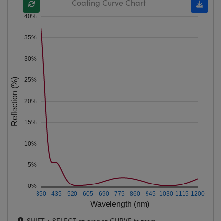
Coating Curve Chart
40%
35%
30%
25%
Reflection (%)
20%
15%
10%
5%
0%
350
435
520
605
690
775
860
945
1030
1115
1200
Wavelength (nm)
SHIFT + SELECT
CURVE
an area on
to zoom