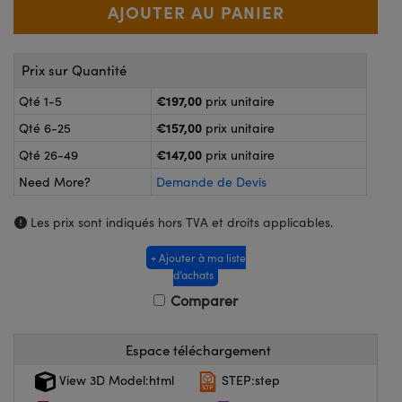
®
s Optiques Lightpath
nalogiques
Rélai ou Coupleurs
on Labs™
reWire
Prix sur Quantité
s de Poche ou à Mesure Directe
€197,00
Qté 1-5
prix unitaire
'Imagerie
rs
€157,00
Qté 6-25
prix unitaire
roduits : Caméras
€147,00
Qté 26-49
prix unitaire
roduits : Microscopie
ics
Need More?
Demande de Devis
Les prix sont indiqués hors TVA et droits applicables.
n Gratings™
+ Ajouter à ma liste
d’achats
ax
Comparer
s Optiques de SCHOTT
Espace téléchargement
View 3D Model:html
STEP:step
Innovations