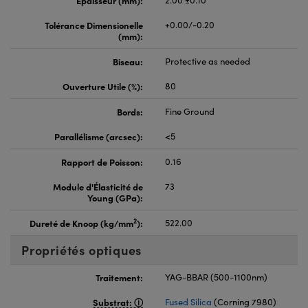
Tolérance Dimensionelle
+0.00/-0.20
(mm):
Biseau:
Protective as needed
Ouverture Utile (%):
80
Bords:
Fine Ground
Parallélisme (arcsec):
<5
Rapport de Poisson:
0.16
Module d'Élasticité de
73
Young (GPa):
2
Dureté de Knoop (kg/mm
):
522.00
Propriétés optiques
Traitement:
YAG-BBAR (500-1100nm)
Substrat:
Fused Silica
(Corning 7980)