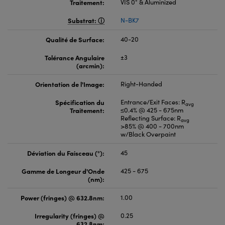
Traitement:
VIS 0° & Aluminized
Substrat:
N-BK7
Qualité de Surface:
40-20
Tolérance Angulaire
±3
(arcmin):
Orientation de l'Image:
Right-Handed
Spécification du
Entrance/Exit Faces: R
avg
Traitement:
≤0.4% @ 425 - 675nm
Reflecting Surface: R
avg
>85% @ 400 - 700nm
w/Black Overpaint
Déviation du Faisceau (°):
45
Gamme de Longeur d'Onde
425 - 675
(nm):
Power (fringes) @ 632.8nm:
1.00
Irregularity (fringes) @
0.25
632.8nm: