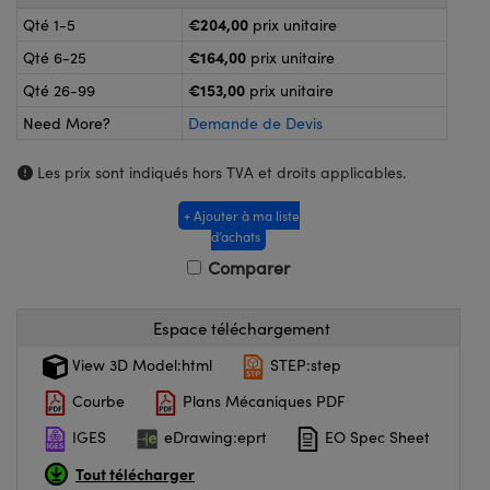
®
s
 Lightpath
€204,00
Qté 1-5
prix unitaire
oupleurs
€164,00
Qté 6-25
prix unitaire
€153,00
Qté 26-99
prix unitaire
e ou à Mesure Directe
Need More?
Demande de Devis
 Caméras
Les prix sont indiqués hors TVA et droits applicables.
 Microscopie
+ Ajouter à ma liste
d’achats
Comparer
s™
Espace téléchargement
View 3D Model:html
STEP:step
s de SCHOTT
Courbe
Plans Mécaniques PDF
IGES
eDrawing:eprt
EO Spec Sheet
Tout télécharger
s