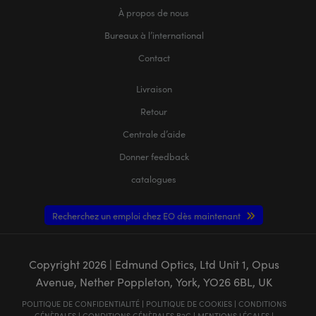
À propos de nous
Bureaux à l’international
Contact
Livraison
Retour
Centrale d’aide
Donner feedback
catalogues
Recherchez un emploi chez EO dès maintenant
Copyright
2026
| Edmund Optics, Ltd Unit 1, Opus
Avenue, Nether Poppleton, York, YO26 6BL, UK
POLITIQUE DE CONFIDENTIALITÉ
|
POLITIQUE DE COOKIES
|
CONDITIONS
GÉNÈRALES
|
CONDITIONS GÉNÈRALES B2C
|
MENTIONS LÉGALES
|