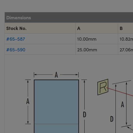
Dimensions
Stock No.
A
B
#65-587
10.00mm
10.8
#65-590
25.00mm
27.0